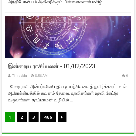
அந்நியோன்யம் அதிகரிக்கும். பிள்ளைகளால் மகிழ்...
இன்றைய ராசிப்பலன் - 01/02/2023
Thiraddu
8:56 AM
0
மேஷ ராசி அன்பர்களே! புதிய முயற்சிகளைத் தவிர்க்கவும். உடல்
ஆரோக்கியத்தில் கவனம் தேவை. உறவினர்கள் உதவி கேட்டு
வருவார்கள். தாய்மாமன் வழியில் ...
1
2
3
466