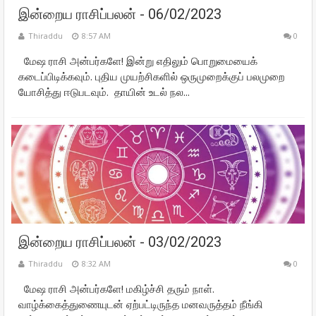
இன்றைய ராசிப்பலன் - 06/02/2023
Thiraddu
8:57 AM
0
மேஷ ராசி அன்பர்களே! இன்று எதிலும் பொறுமையைக்
கடைப்பிடிக்கவும். புதிய முயற்சிகளில் ஒருமுறைக்குப் பலமுறை
யோசித்து ஈடுபடவும். தாயின் உடல் நல...
இன்றைய ராசிப்பலன் - 03/02/2023
Thiraddu
8:32 AM
0
மேஷ ராசி அன்பர்களே! மகிழ்ச்சி தரும் நாள்.
வாழ்க்கைத்துணையுடன் ஏற்பட்டிருந்த மனவருத்தம் நீங்கி