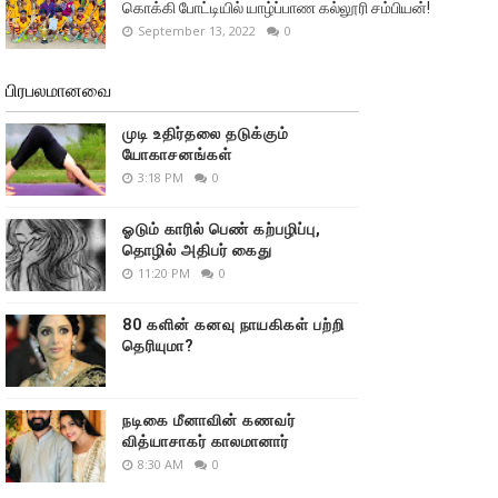
கொக்கி போட்டியில் யாழ்ப்பாண கல்லூரி சம்பியன்!
September 13, 2022
0
பிரபலமானவை
முடி உதிர்தலை தடுக்கும்
யோகாசனங்கள்
3:18 PM
0
ஓடும் காரில் பெண் கற்பழிப்பு,
தொழில் அதிபர் கைது
11:20 PM
0
80 களின் கனவு நாயகிகள் பற்றி
தெரியுமா?
நடிகை மீனாவின் கணவர்
வித்யாசாகர் காலமானார்
8:30 AM
0