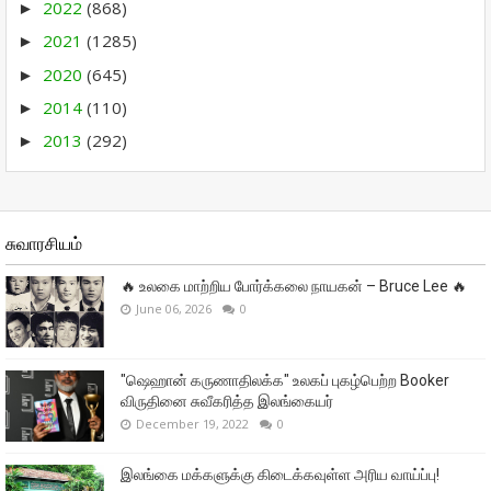
2022
(868)
►
2021
(1285)
►
2020
(645)
►
2014
(110)
►
2013
(292)
►
சுவாரசியம்
🔥 உலகை மாற்றிய போர்க்கலை நாயகன் – Bruce Lee 🔥
June 06, 2026
0
"ஷெஹான் கருணாதிலக்க" உலகப் புகழ்பெற்ற Booker
விருதினை சுவீகரித்த இலங்கையர்
December 19, 2022
0
இலங்கை மக்களுக்கு கிடைக்கவுள்ள அரிய வாய்ப்பு!