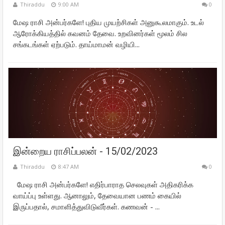
Thiraddu
9:00 AM
0
மேஷ ராசி அன்பர்களே! புதிய முயற்சிகள் அனுகூலமாகும். உடல்
ஆரோக்கியத்தில் கவனம் தேவை. உறவினர்கள் மூலம் சில
சங்கடங்கள் ஏற்படும். தாய்மாமன் வழியி...
இன்றைய ராசிப்பலன் - 15/02/2023
Thiraddu
8:47 AM
0
மேஷ ராசி அன்பர்களே! எதிர்பாராத செலவுகள் அதிகரிக்க
வாய்ப்பு உள்ளது. ஆனாலும், தேவையான பணம் கையில்
இருப்பதால், சமாளித்துவிடுவீர்கள். கணவன் - ...