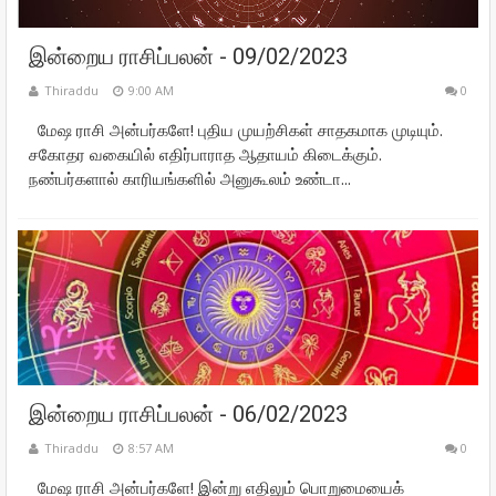
இன்றைய ராசிப்பலன் - 09/02/2023
Thiraddu
9:00 AM
0
மேஷ ராசி அன்பர்களே! புதிய முயற்சிகள் சாதகமாக முடியும்.
சகோதர வகையில் எதிர்பாராத ஆதாயம் கிடைக்கும்.
நண்பர்களால் காரியங்களில் அனுகூலம் உண்டா...
இன்றைய ராசிப்பலன் - 06/02/2023
Thiraddu
8:57 AM
0
மேஷ ராசி அன்பர்களே! இன்று எதிலும் பொறுமையைக்