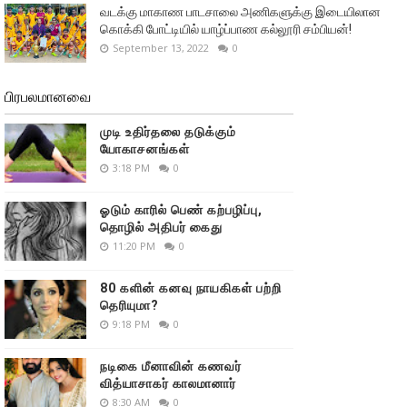
வடக்கு மாகாண பாடசாலை அணிகளுக்கு இடையிலான
கொக்கி போட்டியில் யாழ்ப்பாண கல்லூரி சம்பியன்!
September 13, 2022
0
பிரபலமானவை
முடி உதிர்தலை தடுக்கும்
யோகாசனங்கள்
3:18 PM
0
ஓடும் காரில் பெண் கற்பழிப்பு,
தொழில் அதிபர் கைது
11:20 PM
0
80 களின் கனவு நாயகிகள் பற்றி
தெரியுமா?
9:18 PM
0
நடிகை மீனாவின் கணவர்
வித்யாசாகர் காலமானார்
8:30 AM
0