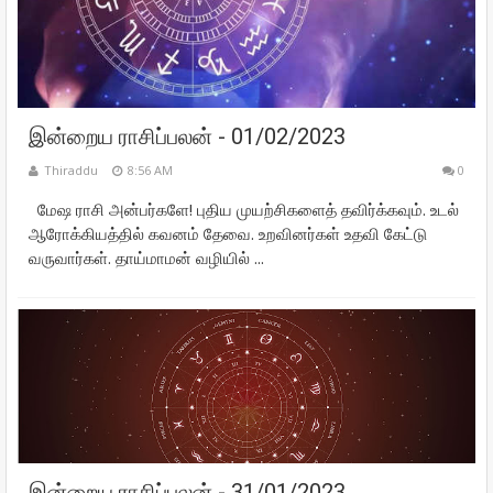
இன்றைய ராசிப்பலன் - 01/02/2023
Thiraddu
8:56 AM
0
மேஷ ராசி அன்பர்களே! புதிய முயற்சிகளைத் தவிர்க்கவும். உடல்
ஆரோக்கியத்தில் கவனம் தேவை. உறவினர்கள் உதவி கேட்டு
வருவார்கள். தாய்மாமன் வழியில் ...
இன்றைய ராசிப்பலன் - 31/01/2023