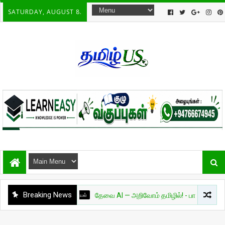
SATURDAY, AUGUST 8.
Breaking News
அறிவியல்
தேவை AI — அறிவோம் தமிழில்! - பாகம் 01