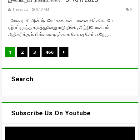
Thiraddu
9:13 AM
0
மேஷ ராசி அன்பர்களே! கணவன் - மனைவிக்கிடையே
ஏற்பட்டிருந்த கருத்துவேறுபாடு நீங்கி, அந்நியோன்யம்
அதிகரிக்கும். பிள்ளைகளுக்காக செலவு செய்ய நேரு...
1
2
3
466
Search
Subscribe Us On Youtube