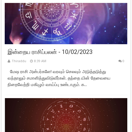
இன்றைய ராசிப்பலன் - 10/02/2023
Thiraddu
8:39 AM
0
மேஷ ராசி அன்பர்களே! வரவும் செலவும் அடுத்தடுத்து
வந்தாலும் சமாளித்துவிடுவீர்கள். தந்தை யின் தேவையை
நிறைவேற்றி மகிழும் வாய்ப்பு உண்டாகும். க...