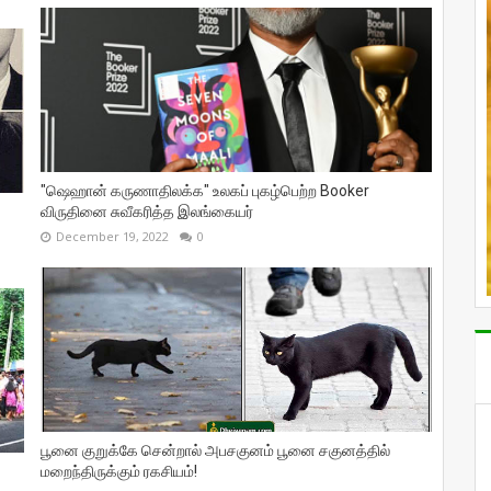
"ஷெஹான் கருணாதிலக்க" உலகப் புகழ்பெற்ற Booker
விருதினை சுவீகரித்த இலங்கையர்
December 19, 2022
0
பூனை குறுக்கே சென்றால் அபசகுனம் பூனை சகுனத்தில்
மறைந்திருக்கும் ரகசியம்!