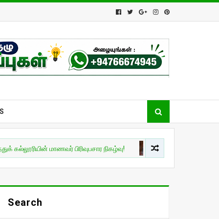
S
ரியின் மாணவர் பிரிவுபசார நிகழ்வு!
இலங்கை
புதிய சபாநாயகராக 
Search