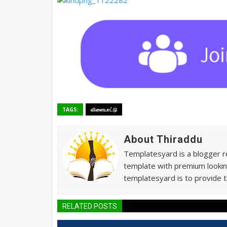
TAGS:
விளையாட்டு
About Thiraddu
Templatesyard is a blogger re
template with premium lookin
templatesyard is to provide t
RELATED POSTS