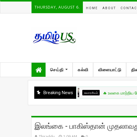
THURSDAY, AUGUST 6.
HOME
ABOUT
CONTAC
செய்தி
கல்வி
விளையாட்டு
தி
Breaking News
சுவாரசியம்
🔥 உலகை மாற்றிய போர்க்கலை
இலங்கை - பாகிஸ்தான் முதலாவது
Thiraddu
1:09 AM
0