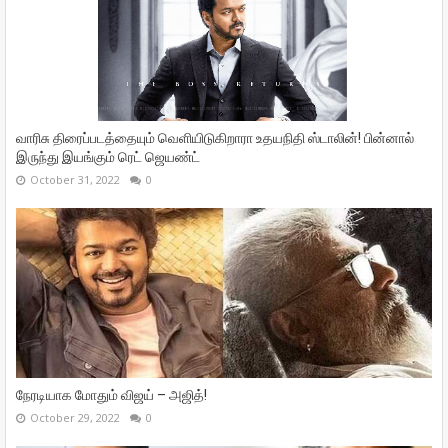
வாரிசு திரைப்படத்தையும் வெளியிடுகிறாரா உதயநிதி ஸ்டாலின்! பின்னால்
இருந்து இயங்கும் ரெட் ஜெயண்ட்
October 31, 2022
0
நேரடியாக மோதும் விஜய் – அஜித்!
October 29, 2022
0