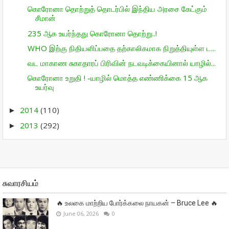
கொரோனா தொற்றுத் தொடர்பில் இந்திய அரசை கேட்கும்
சீமான்
235 ஆக உயர்ந்தது கொரோனா தொற்று..!
WHO இற்கு நிதியளிப்பதை தற்காலிகமாக நிறுத்தியுள்ள ட...
வட மாகாண சுகாதாரப் பிரிவின் நடவடிக்கையினால் யாழில்...
கொரோனா உறுதி ! -யாழில் மொத்த எண்ணிக்கை 15 ஆக
உயர்வு
2014
(110)
►
2013
(292)
►
சுவாரசியம்
🔥 உலகை மாற்றிய போர்க்கலை நாயகன் – Bruce Lee 🔥
June 06, 2026
0