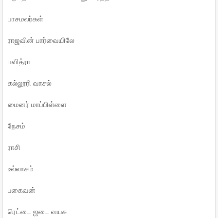
பாசமலர்கள்
ராஜவின் பார்வையிலே
பவித்ரா
கல்லூரி வாசல்
மைனர் மாப்பிள்ளை
நேசம்
ராசி
உல்லாசம்
பகைவன்
ரெட்டை ஜடை வயசு