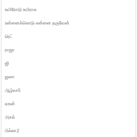
உயிரோடு உயிராக
உன்னைக்கொடு என்னை தருவேன்
ரெட்
ராஜா
ஜி
ஜனா
ஆழ்வார்
ஏகன்
அசல்
பில்லா2