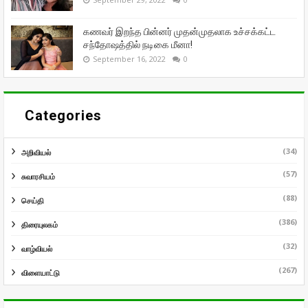
கணவர் இறந்த பின்னர் முதன்முதலாக உச்சக்கட்ட
சந்தோஷத்தில் நடிகை மீனா!
September 16, 2022
0
Categories
(34)
அறிவியல்
(57)
சுவாரசியம்
(88)
செய்தி
(386)
திரையுலகம்
(32)
வாழ்வியல்
(267)
விளையாட்டு