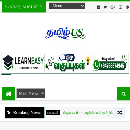
SUNDAY, AUGUST 9.
Breaking News
அறிவியல்
தேவை AI — அறிவோம் தமிழில்! - பாகம் 01