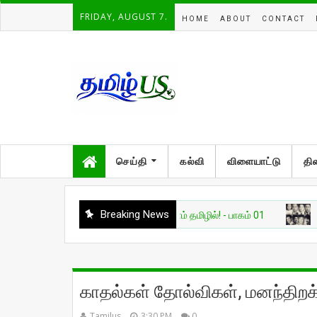
FRIDAY, AUGUST 7.
HOME
ABOUT
CONTACT
செய்தி
கல்வி
விளையாட்டு
தி
Breaking News
அறிவியல்
தேவை AI — அறிவோம் தமிழில்! - பாகம் 01
சுவாரசியம்
காதல்கள் தோல்விகள், மனந்திறக்
Tamilus
3:30 PM
0