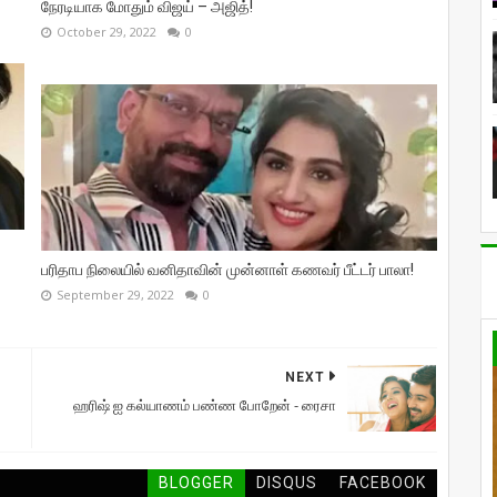
நேரடியாக மோதும் விஜய் – அஜித்!
October 29, 2022
0
பரிதாப நிலையில் வனிதாவின் முன்னாள் கணவர் பீட்டர் பாலா!
September 29, 2022
0
NEXT
ஹரிஷ் ஐ கல்யாணம் பண்ண போறேன் - ரைசா
BLOGGER
DISQUS
FACEBOOK