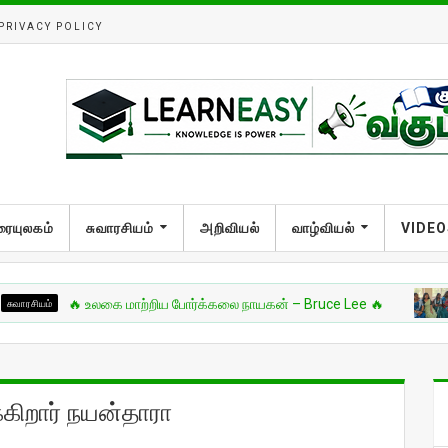
PRIVACY POLICY
ரையுலகம்
சுவாரசியம்
அறிவியல்
வாழ்வியல்
VIDEO
🔥 உலகை மாற்றிய போர்க்கலை நாயகன் – Bruce Lee 🔥
இலங்கை
கிறார் நயன்தாரா