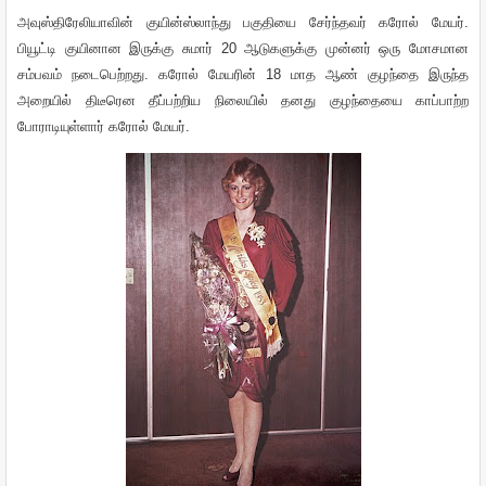
அவுஸ்திரேலியாவின்
குயின்ஸ்லாந்து
பகுதியை
சேர்ந்தவர்
கரோல்
மேயர்
.
பியூட்டி
குயினான
இருக்கு
சுமார்
20
ஆடுகளுக்கு
முன்னர்
ஒரு
மோசமான
சம்பவம்
நடைபெற்றது
.
கரோல்
மேயரின்
18
மாத
ஆண்
குழந்தை
இருந்த
அறையில்
திடீரென
தீப்பற்றிய
நிலையில்
தனது
குழந்தையை
காப்பாற்ற
போராடியுள்ளார்
கரோல்
மேயர்
.