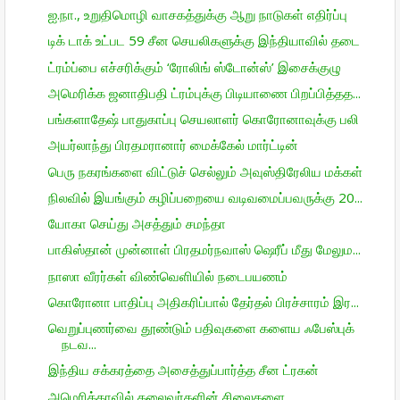
ஐ.நா., உறுதிமொழி வாசகத்துக்கு ஆறு நாடுகள் எதிர்ப்பு
டிக் டாக் உட்பட 59 சீன செயலிகளுக்கு இந்தியாவில் தடை
ட்ரம்ப்பை எச்சரிக்கும் ‘ரோலிங் ஸ்டோன்ஸ்’ இசைக்குழு
அமெரிக்க ஜனாதிபதி ட்ரம்புக்கு பிடியாணை பிறப்பித்தத...
பங்களாதேஷ் பாதுகாப்பு செயலாளர் கொரோனாவுக்கு பலி
அயர்லாந்து பிரதமரானார் மைக்கேல் மார்ட்டின்
பெரு நகரங்களை விட்டுச் செல்லும் அவுஸ்திரேலிய மக்கள்
நிலவில் இயங்கும் கழிப்பறையை வடிவமைப்பவருக்கு 20...
யோகா செய்து அசத்தும் சமந்தா
பாகிஸ்தான் முன்னாள் பிரதமர்நவாஸ் ஷெரீப் மீது மேலும...
நாஸா வீரர்கள் விண்வெளியில் நடைபயணம்
கொரோனா பாதிப்பு அதிகரிப்பால் தேர்தல் பிரச்சாரம் இர...
வெறுப்புணர்வை தூண்டும் பதிவுகளை களைய ஃபேஸ்புக்
நடவ...
இந்திய சக்கரத்தை அசைத்துப்பார்த்த சீன ட்ரகன்
அமெரிக்காவில் தலைவர்களின் சிலைகளை