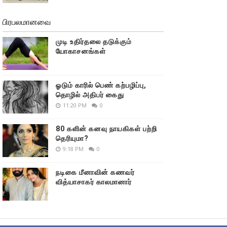
பிரபலமானவை
முடி உதிர்தலை தடுக்கும்
யோகாசனங்கள்
ஓடும் காரில் பெண் கற்பழிப்பு,
தொழில் அதிபர் கைது
11:20 PM
0
80 களின் கனவு நாயகிகள் பற்றி
தெரியுமா?
9:18 PM
0
நடிகை மீனாவின் கணவர்
வித்யாசாகர் காலமானார்