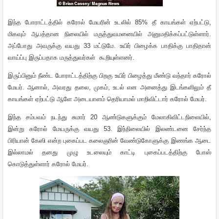
இந்த
போராட்டத்தில்
கரோல்
மேயரின்
உடலில்
85%
தீ
காயங்கள்
ஏற்பட்டு
,
மிகவும்
ஆபத்தான
நிலையில்
மருத்துவமனையில்
அனுமதிக்கப்பட்டுள்ளார்
.
அப்போது
அவருக்கு
வயது
33
மட்டுமே
.
உயிர்
பிழைக்க
பாதிக்கு
பாதிதான்
வாய்ப்பு
இருப்பதாக
மருத்துவர்கள்
கூறியுள்ளனர்
.
இருப்பினும்
நீண்ட
போராட்டத்திற்கு
பிறகு
உயிர்
பிழைத்து
மீண்டு
வந்தார்
கரோல்
மேயர்
.
ஆனால்
,
அவரது
தலை
,
முகம்
,
உடல்
என
அனைத்து
இடங்களிலும்
தீ
காயங்கள்
ஏற்பட்டு
ஆளே
அடையாளம்
தெரியாமல்
மாறிவிட்டார்
கரோல்
மேயர்
.
இந்த
சம்பவம்
நடந்து
சுமார்
20
ஆண்டுகளுக்கும்
மேலாகிவிட்டநிலையில்
,
இன்று
கரோல்
மேயருக்கு
வயது
53.
இந்நிலையில்
இலண்டனை
சேர்ந்த
பிரியான்
கேஸி
என்ற
புகைப்பட
கலைஞரின்
வேண்டுகோளுக்கு
இணங்க
ஆடை
இல்லாமல்
தனது
முழு
உடலையும்
காட்டி
புகைப்படத்திற்கு
போஸ்
கொடுத்துள்ளார்
கரோல்
மேயர்
.