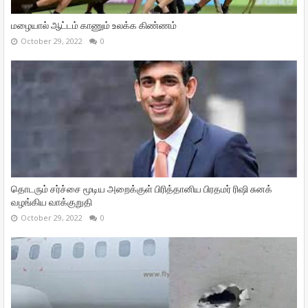
மழையால் ஆட்டம் காணும் உலக்க கிண்ணம்
October 29, 2022
0
தொடரும் சர்ச்சை மூடிய அறைக்குள் பிரித்தானிய பிரதமர் ரிஷி சுனக்
வழங்கிய வாக்குறுதி
October 29, 2022
0