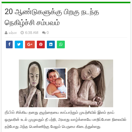
20 ஆண்டுகளுக்கு பிறகு நடந்த
நெகிழ்ச்சி சம்பவம்
வர்மா
6:38 AM
0
தீயில்
சிக்கிய
தனது
குழந்தையை
காப்பாற்றும்
முயற்சியில்
இளம்
தாய்
ஒருவரின்
உடல்
முழுவதும்
தீ
பற்றி
,
அவரது
வாழ்க்கையே
மாறிப்போன
நிலையில்
தற்போது
அந்த
பெண்ணிற்கு
மேலும்
பெருமை
கிடைத்துள்ளது
.