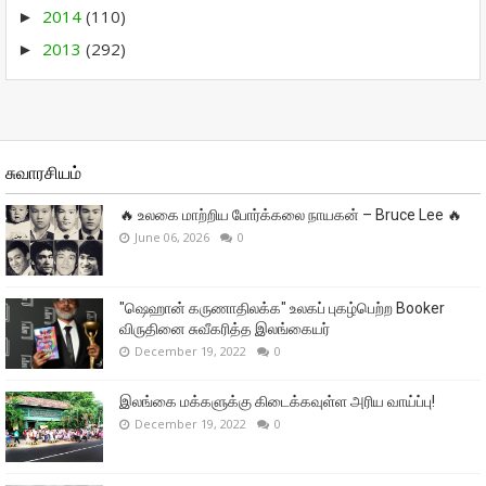
2014
(110)
►
2013
(292)
►
சுவாரசியம்
🔥 உலகை மாற்றிய போர்க்கலை நாயகன் – Bruce Lee 🔥
June 06, 2026
0
"ஷெஹான் கருணாதிலக்க" உலகப் புகழ்பெற்ற Booker
விருதினை சுவீகரித்த இலங்கையர்
December 19, 2022
0
இலங்கை மக்களுக்கு கிடைக்கவுள்ள அரிய வாய்ப்பு!
December 19, 2022
0