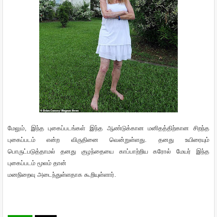
மேலும்
,
இந்த
புகைப்படங்கள்
இந்த
ஆண்டுக்கான
மனிதத்திற்கான
சிறந்த
புகைப்படம்
என்ற
விருதினை
வென்றுள்ளது
.
தனது
உயிரையும்
பொருட்படுத்தாமல்
தனது
குழந்தையை
காப்பாற்றிய
கரோல்
மேயர்
இந்த
புகைப்படம்
மூலம்
தான்
மனநிறைவு
அடைந்துள்ளதாக
கூறியுள்ளார்
.