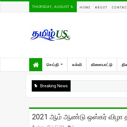
THURSDAY, AUGUST 6.
HOME
ABOUT
CONTAC
செய்தி
கல்வி
விளையாட்டு
தி
Breaking News
2021 ஆம் ஆண்டு ஒஸ்கர் விழா த
வர்மா
1:37 PM
0