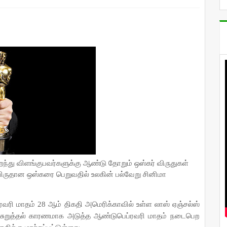
றந்து விளங்குபவர்களுக்கு ஆண்டு தோறும் ஒஸ்கர் விருதுகள்
விருதான ஒஸ்கரை பெறுவதில் உலகின் பல்வேறு சினிமா
வரி மாதம் 28 ஆம் திக‌தி அமெரிக்காவில் உள்ள லாஸ் ஏஞ்சல்ஸ்
றுத்தல் காரணமாக அடுத்த ஆண்டுபெப்ரவரி மாதம் நடைபெற