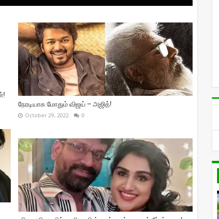
்!
நேரடியாக மோதும் விஜய் – அஜித்!
October 29, 2022
0