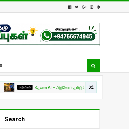
S
அறிவியல்
தேவை AI — அறிவோம் தமிழில்! - பாகம் 01
சுவாரசியம்
Search