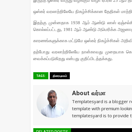
இருந்த ஒஸ்கர் விருது வழங்கும் விழா ஏப்ரல் 25 ஆம் திக
ஒஸ்கர் வரலாற்றிலேயே நிகழ்ச்சிக்கான தேதிகள் மாற்ற
இதற்கு முன்னதாக 1938 ஆம் ஆண்டு லாஸ் ஏஞ்சல்சி
கொல்லப்பட்டது, 1981 ஆம் ஆண்டு அமெரிக்க அஜனாதி
காரணங்களுக்காக மட்டுமே ஒஸ்கர் நிகழ்ச்சிகள் அறிவிக்
தற்போது வரலாற்றிலேயே நான்காவது முறையாக கொ
வைக்கப்படுகிறது என்பது குறிப்பிடத்தக்கது.
TAGS:
திரையுலகம்
About வர்மா
Templatesyard is a blogger re
template with premium lookin
templatesyard is to provide t