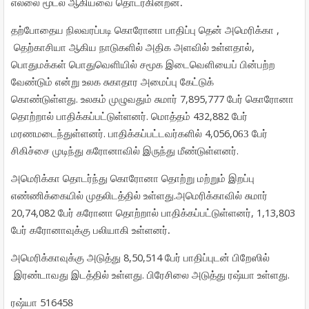
.
எல்லை
மூடல்
ஆகியவை
தொடர்கின்றன
,
தற்போதைய
நிலவரப்படி
கொரோனா
பாதிப்பு
தென்
அமெரிக்கா
,
தெற்காசியா ஆகிய நாடுகளில்
அதிக
அளவில்
உள்ளதால்
பொதுமக்கள்
பொதுவெளியில்
சமூக
இடைவெளியைப்
பின்பற்ற
வேண்டும்
என்று
உலக
சுகாதார
அமைப்பு
கேட்டுக்
.
7,895,777
கொண்டுள்ளது
உலகம்
முழுவதும்
சுமார்
பேர்
கொரோனா
.
432,882
தொற்றால்
பாதிக்கப்பட்டுள்ளனர்
மொத்தம்
பேர்
.
4,056,0
மரணமடைந்துள்ளனர்
பாதிக்கப்பட்டவர்களில்
63
பேர்
.
சிகிச்சை
முடிந்து
கரோனாவில்
இருந்து
மீண்டுள்ளனர்
அமெரிக்கா
தொடர்ந்து
கொரோனா
தொற்று
மற்றும்
இறப்பு
.
எண்ணிக்கையில்
முதலிடத்தில்
உள்ளது
அமெரிக்காவில்
சுமார்
20,74,082
, 1,13,803
பேர்
கரோனா
தொற்றால்
பாதிக்கப்பட்டுள்ளனர்
.
பேர்
கரோனாவுக்கு
பலியாகி
உள்ளனர்
8,50,514
அமெரிக்காவுக்கு
அடுத்து
பேர்
பாதிப்புடன்
பிறேஸில்
.
.
இரண்டாவது
இடத்தில்
உள்ளது
பிரேசிலை
அடுத்து
ரஷ்யா
உள்ளது
51645
8
ரஷ்யா