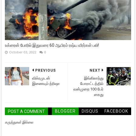
உக்ரைன் போரில் இதுவரை 60 ஆயிரம் ரஷ்ய வீரர்கள் பலி!
October 03, 2022
0
PREVIOUS
NEXT
விக்ரமுடன்
இங்கிலாந்து
இணையும் த்ரிஷா
போராட்டத்தில்
வன்முறை 100 பேர்
கைது
BLOGGER
DISQUS
FACEBOOK
POST A COMMENT
கருத்துகள் இல்லை