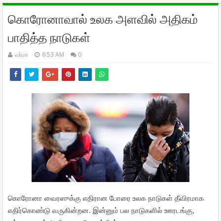
கொரோனாவால் உலக அளவில் அதிகம்
பாதித்த நாடுகள்
வர்மா
6:53 AM
0
கொரோனா
வைரஸுக்கு
எதிரான
போரை
உலக
நாடுகள்
தீவிரமாக
.
,
எதிர்கொண்டு
வருகின்றன
இன்னும்
பல
நாடுகளில்
ஊரடங்கு