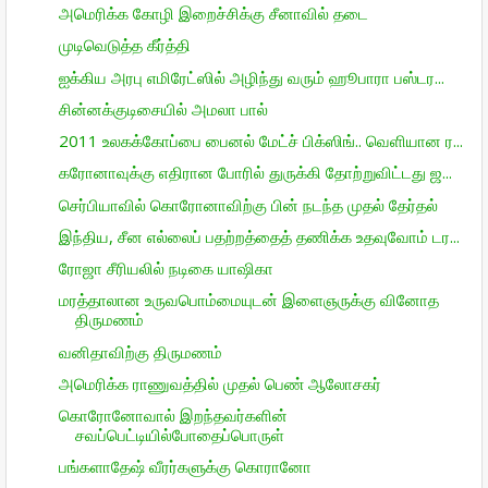
அமெரிக்க கோழி இறைச்சிக்கு சீனாவில் தடை
முடிவெடுத்த கீர்த்தி
ஐக்கிய அரபு எமிரேட்ஸில் அழிந்து வரும் ஹூபாரா பஸ்டர...
சின்னக்குடிசையில் அமலா பால்
2011 உலகக்கோப்பை பைனல் மேட்ச் பிக்ஸிங்.. வெளியான ர...
கரோனாவுக்கு எதிரான போரில் துருக்கி தோற்றுவிட்டது ஜ...
செர்பியாவில் கொரோனாவிற்கு பின் நடந்த முதல் தேர்தல்
இந்திய, சீன எல்லைப் பதற்றத்தைத் தணிக்க உதவுவோம் டர...
ரோஜா சீரியலில் நடிகை யாஷிகா
மரத்தாலான உருவபொம்மையுடன் இளைஞருக்கு வினோத
திருமணம்
வனிதாவிற்கு திருமணம்
அமெரிக்க ராணுவத்தில் முதல் பெண் ஆலோசகர்
கொரோனோவால் இறந்தவர்களின்
சவப்பெட்டியில்போதைப்பொருள்
பங்களாதேஷ் வீரர்களுக்கு கொரானோ