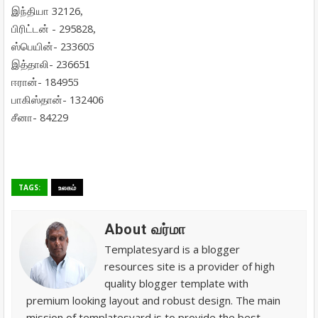
32126
,
இந்தியா
- 295828
,
பிரிட்டன்
- 23360
5
ஸ்பெயின்
- 23665
1
இத்தாலி
- 18495
5
ஈரான்
- 13240
6
பாகிஸ்தான்
- 84229
சீனா
TAGS:
உலகம்
About வர்மா
Templatesyard is a blogger
resources site is a provider of high
quality blogger template with
premium looking layout and robust design. The main
mission of templatesyard is to provide the best