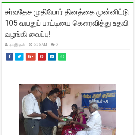
சர்வதேச முதியோர் தினத்தை முன்னிட்டு
105 வயதுப் பாட்டியை கௌரவித்து உதவி
வழங்கி வைப்பு!
பு.கஜிந்தன்
6:56 AM
0