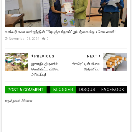
காவேரி கலா மன்றத்தின் "பிரபஞ்ச நேசம்" இயற்கை நேய செயலணி!
November 06, 2024
0
PREVIOUS
NEXT
ஜனாதிபதி ரணில்
சிகரெட்டின் விலை
வெளியிட்ட விசேட
அதிகரிப்பு!
அறிவிப்பு!
BLOGGER
DISQUS
FACEBOOK
POST A COMMENT
கருத்துகள் இல்லை