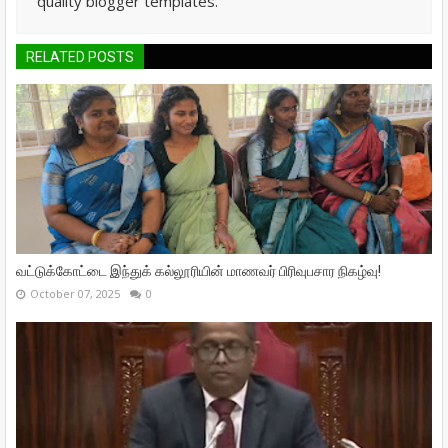
quality blogger templates.
RELATED POSTS
வட்டுக்கோட்டை இந்துக் கல்லூரியின் மாணவர் பிரிவுபசார நிகழ்வு!
October 07, 2025
0