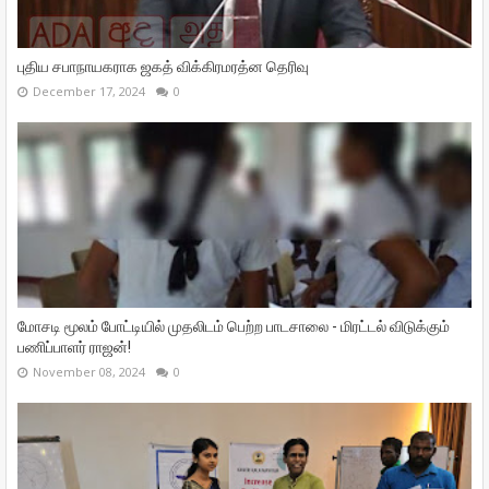
புதிய சபாநாயகராக ஜகத் விக்கிரமரத்ன தெரிவு
December 17, 2024
0
மோசடி மூலம் போட்டியில் முதலிடம் பெற்ற பாடசாலை - மிரட்டல் விடுக்கும்
பணிப்பாளர் ராஜன்!
November 08, 2024
0