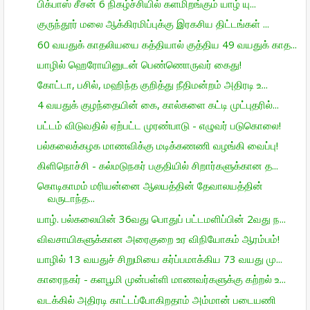
பிக்பாஸ் சீசன் 6 நிகழ்ச்சியில் களமிறங்கும் யாழ் யு...
குருந்தூர் மலை ஆக்கிரமிப்புக்கு இரகசிய திட்டங்கள் ...
60 வயதுக் காதலியயை கத்தியால் குத்திய 49 வயதுக் காத...
யாழில் ஹெரோயினுடன் பெண்ணொருவர் கைது!
கோட்டா, பசில், மஹிந்த குறித்து நீதிமன்றம் அதிரடி உ...
4 வயதுக் குழந்தையின் கை, கால்களை கட்டி முட்புதரில்...
பட்டம் விடுவதில் ஏற்பட்ட முரண்பாடு - எழுவர் படுகொலை!
பல்கலைக்கழக மாணவிக்கு மடிக்கணணி வழங்கி வைப்பு!
கிளிநொச்சி - கல்மடுநகர் பகுதியில் சிறார்களுக்கான த...
கொடிகாமம் மரியன்னை ஆலயத்தின் தேவாலயத்தின்
வருடாந்த...
யாழ். பல்கலையின் 36வது பொதுப் பட்டமளிப்பின் 2வது ந...
விவசாயிகளுக்கான அரைகுறை உர விநியோகம் ஆரம்பம்!
யாழில் 13 வயதுச் சிறுமியை கர்ப்பமாக்கிய 73 வயது மு...
காரைநகர் - களபூமி முன்பள்ளி மாணவர்களுக்கு கற்றல் உ...
வடக்கில் அதிரடி காட்டப்போகிறதாம் அம்மான் படையணி