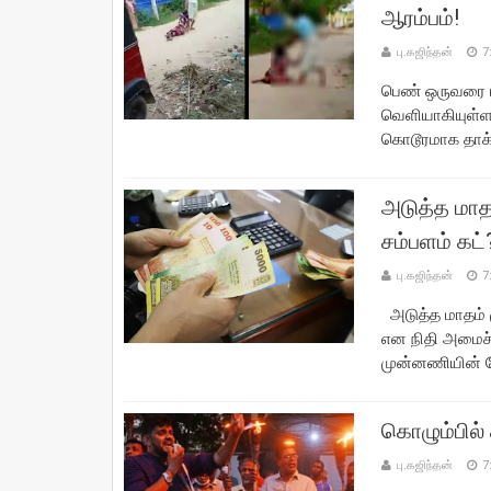
ஆரம்பம்!
பு.கஜிந்தன்
7
பெண் ஒருவரை 
வெளியாகியுள்
கொடூரமாக தாக்
அடுத்த மாத
சம்பளம் கட்
பு.கஜிந்தன்
7
அடுத்த மாதம் 
என நிதி அமைச்
முன்னணியின் மே
கொழும்பில் 
பு.கஜிந்தன்
7