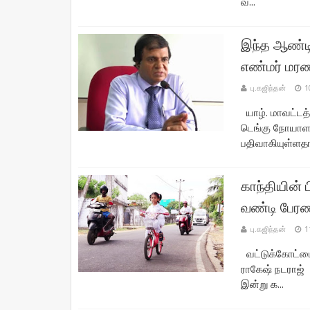
வ...
இந்த ஆண்டி
எண்மர் மர
பு.கஜிந்தன்
1
யாழ். மாவட்டத
டெங்கு நோயாளர்
பதிவாகியுள்ளதா
காந்தியின் 
வண்டி பேரண
பு.கஜிந்தன்
1
வட்டுக்கோட்டை
ராகேஷ் நடராஜ் 
இன்று க...