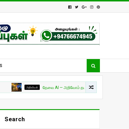
S
அறிவியல்
தேவை AI — அறிவோம் தமிழில்! - பாகம் 01
சுவாரசியம
Search