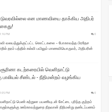
டுவரவில்லை என மாணவியை தாக்கிய அதிபர்
 கைது!
1:16 PM
0
வி வலயத்துக்குட்பட்ட கொட்டகலை – போகாவத்த பிரதேச
ல் தரம் பத்தில் கல்வி பயிலும் மாணவியொருவர், அதிபரின்
சூரினா கடற்கரையில் வெளிநாட்டு
பாலியல் சீண்டல் - நீதிமன்றம் வழங்கிய
1:05 PM
0
ிநாட்டு பெண் சுற்றுலா பயணியுடன் சேட்டை புரிந்த குற்றம்
ளைஞர்களுக்கு ஊர்காவற்துறை நீதவான் நீதிமன்று தண்டப்பணம்