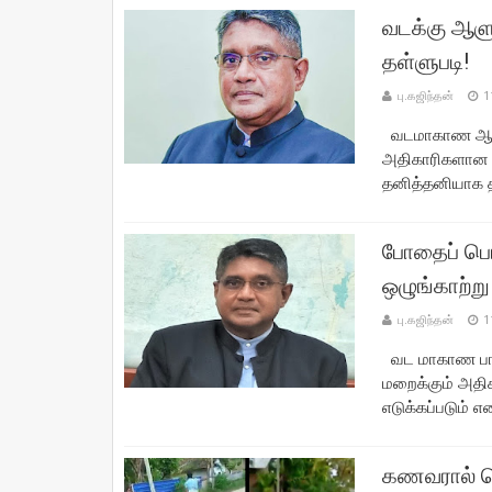
வடக்கு ஆளு
தள்ளுபடி!
பு.கஜிந்தன்
1
வடமாகாண ஆளுநர
அதிகாரிகளான 
தனித்தனியாக தா
போதைப் பொ
ஒழுங்காற்ற
பு.கஜிந்தன்
1
வட மாகாண ப
மறைக்கும் அதி
எடுக்கப்படும் 
கணவரால் க