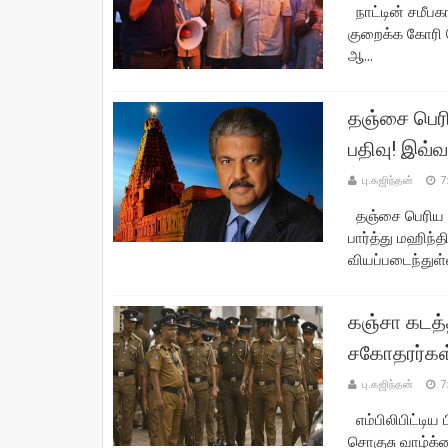
நாட்டின் சமீப
குறைக்க கோரி க
ஆ...
தஞ்சை பெரி
பதிவு! இவ
பு.கஜிந்தன்
7
தஞ்சை பெரிய க
பார்த்து மஹிந்
வியப்படைந்துள்
கஞ்சா கடத்
சகோதரர்கள்
பு.கஜிந்தன்
7
எம்பிலிபிட்டிய
சொகுசு வாழ்க்க