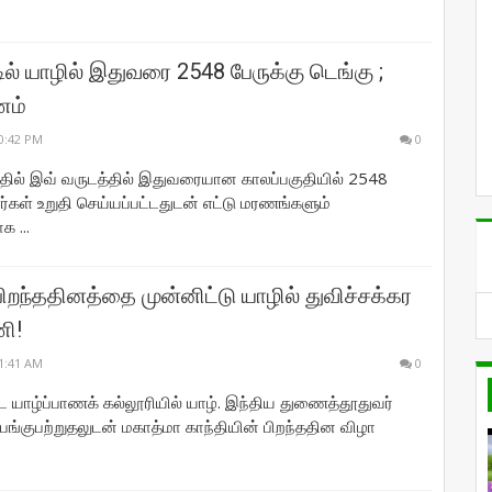
ல் யாழில் இதுவரை 2548 பேருக்கு டெங்கு ;
ணம்
0:42 PM
0
்தில் இவ் வருடத்தில் இதுவரையான காலப்பகுதியில் 2548
கள் உறுதி செய்யப்பட்டதுடன் எட்டு மரணங்களும்
க ...
பிறந்ததினத்தை முன்னிட்டு யாழில் துவிச்சக்கர
ி!
1:41 AM
0
 யாழ்ப்பாணக் கல்லூரியில் யாழ். இந்திய துணைத்தூதுவர்
பங்குபற்றுதலுடன் மகாத்மா காந்தியின் பிறந்ததின விழா