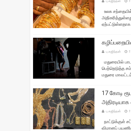
பு.கஜிந்தன்
1
உலக சந்தையில்
அதிகரித்துள்ளத
ஏற்பட்டுள்ளதாக 
கழிப்பறையில
பு.கஜிந்தன்
1
மதுரையில் பா
பெற்றெடுத்த சம
மதுரை மாவட்டம்,
17 கோடி ரூ
அதிரடியாக
பு.கஜிந்தன்
1
நாட்டுக்குள் 
விமானப் பயணிக