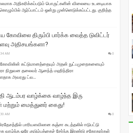
காலமாக அதிகரிக்கப்படும் பொருட்களின் விலையை உடனடியாக
ொழும்பில் ஆர்ப்பாட்டம் ஒன்று முன்னெடுக்கப்பட்டது. குறித்த
ய கோவிலை திரும்பி பார்க்க வைத்த டுவிட்டர்
்வளவு அதிசயங்களா?
:34 AM
0
ோவிலின் கட்டுமானத்தையும் அதன் நுட்பமுறைகளையும்
திரா நிறுவன தலைவர் ஆனந்த் மஹிந்திரா
ளதாக அவரது ட்வ...
தி ஆடம்பர வாழ்க்கை வாழ்ந்த இரு
 மற்றும் மைத்துனர் கைது!
:30 AM
0
 பிரதேசத்தில் பாரியளவிலான கஞ்சா கடத்தலில் ஈடுபட்டு
ை வாழ்ந்த ஒரே குடும்பத்தைச் சேர்ந்த இரண்டு சகோதரர்கள்