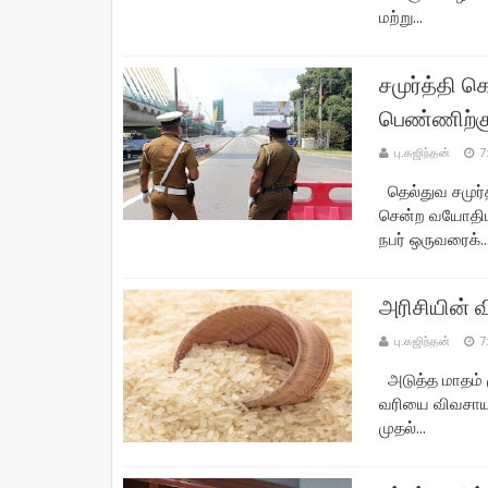
மற்று...
சமுர்த்தி 
பெண்ணிற்கு
பு.கஜிந்தன்
7
தெல்துவ சமுர்த
சென்ற வயோதிப
நபர் ஒருவரைக்..
அரிசியின் வ
பு.கஜிந்தன்
7
அடுத்த மாதம் ம
வரியை விவசாய 
முதல்...