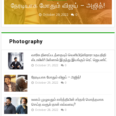
நேரடியாக மோதும் விஜய் – அஜித்!
முன்னாள் கணவர் பீட்டர் பாலா!
சந்தோஷத்தில் நடிகை மீனா!
தான் எவ்வளவு?
ஜெயண்ட்
September 29, 2022
September 16, 2022
October 31, 2022
October 29, 2022
October 28, 2022
0
0
0
0
0
Photography
வாரிசு திரைப்படத்தையும் வெளியிடுகிறாரா உதயநிதி
ஸ்டாலின்! பின்னால் இருந்து இயங்கும் ரெட் ஜெயண்ட்
October 31, 2022
0
நேரடியாக மோதும் விஜய் – அஜித்!
October 29, 2022
0
உலகம் முழுவதும் கார்த்தியின் சர்தார் மொத்தமாக
செய்த வசூல் தான் எவ்வளவு?
October 28, 2022
0