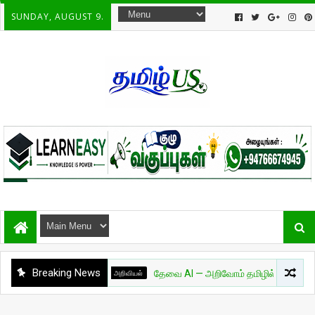
SUNDAY, AUGUST 9.
Breaking News
அறிவியல்
தேவை AI — அறிவோம் தமிழில்! - பாகம் 01