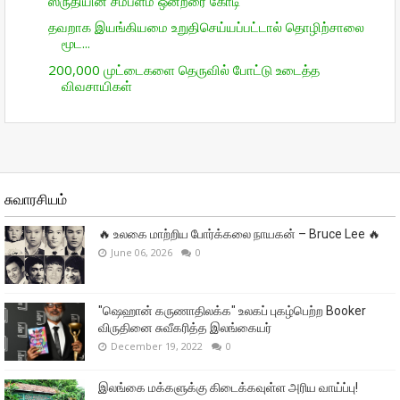
ஸ்ருதியின் சம்பளம் ஒன்றரை கோடி
தவறாக இயங்கியமை உறுதிசெய்யப்பட்டால் தொழிற்சாலை
மூட...
200,000 முட்டைகளை தெருவில் போட்டு உடைத்த
விவசாயிகள்
சுவாரசியம்
🔥 உலகை மாற்றிய போர்க்கலை நாயகன் – Bruce Lee 🔥
June 06, 2026
0
"ஷெஹான் கருணாதிலக்க" உலகப் புகழ்பெற்ற Booker
விருதினை சுவீகரித்த இலங்கையர்
December 19, 2022
0
இலங்கை மக்களுக்கு கிடைக்கவுள்ள அரிய வாய்ப்பு!