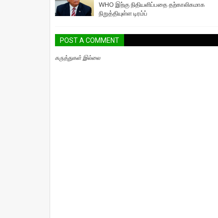
WHO இற்கு நிதியளிப்பதை தற்காலிகமாக
நிறுத்தியுள்ள டிரம்ப்
POST A COMMENT
கருத்துகள் இல்லை