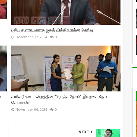
புதிய சபாநாயகராக ஜகத் விக்கிரமரத்ன தெரிவு
December 17, 2024
0
்
காவேரி கலா மன்றத்தின் "பிரபஞ்ச நேசம்" இயற்கை நேய
செயலணி!
November 06, 2024
0
NEXT