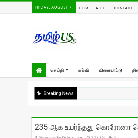
FRIDAY, AUGUST 7.
HOME
ABOUT
CONTACT
செய்தி
கல்வி
விளையாட்டு
தி
Breaking News
235 ஆக உயர்ந்தது கொரோனா தொ
Sivamoorthy Kishokumar
7:28 PM
0