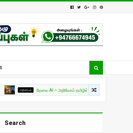
S
அறிவியல்
தேவை AI — அறிவோம் தமிழில்! - பாகம் 01
சுவாரசியம்
Search