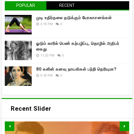
POPULAR
RECENT
முடி உதிர்தலை தடுக்கும் யோகாசனங்கள்
3:18 PM
0
ஓடும் காரில் பெண் கற்பழிப்பு, தொழில் அதிபர்
கைது
11:20 PM
0
80 களின் கனவு நாயகிகள் பற்றி தெரியுமா?
9:18 PM
0
Recent Slider