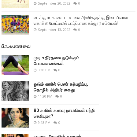
September 20, 2022
0
வடக்கு மாகாண பாடசாலை அணிகளுக்கு இடையிலான
கொக்கி போட்டியில் யாழ்ப்பாண கல்லூரி சம்பியன்!
September 13, 2022
0
பிரபலமானவை
முடி உதிர்தலை தடுக்கும்
யோகாசனங்கள்
3:18 PM
0
ஓடும் காரில் பெண் கற்பழிப்பு,
தொழில் அதிபர் கைது
11:20 PM
0
80 களின் கனவு நாயகிகள் பற்றி
தெரியுமா?
9:18 PM
0
நடிகை மீனாவின் கணவர்