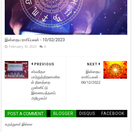
இன்றைய ராசிப்பலன் - 10/02/2023
February 10, 2023
0
PREVIOUS
NEXT
சர்வதேச
இன்றைய
மாற்றுத்திறனாளிக
ராசிப்பலன் -
ள் தினத்தை
06/12/2022
முன்னிட்டு
இணையத்தளம்
அறிமுகம்!
BLOGGER
DISQUS
FACEBOOK
POST A COMMENT
கருத்துகள் இல்லை