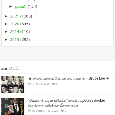
ஜனவரி
(124)
►
2021
(1285)
►
2020
(645)
►
2014
(110)
►
2013
(292)
►
சுவாரசியம்
🔥 உலகை மாற்றிய போர்க்கலை நாயகன் – Bruce Lee 🔥
June 06, 2026
0
"ஷெஹான் கருணாதிலக்க" உலகப் புகழ்பெற்ற Booker
விருதினை சுவீகரித்த இலங்கையர்
December 19, 2022
0