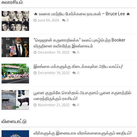
சுவாரசியம்
🔥 உலகை மாற்றிய போர்க்கலை நாயகன் – Bruce Lee 🔥
June 06, 2026
0
"ஷெஹான் கருணாதிலக்க" உலகப் புகழ்பெற்ற Booker
விருதினை சுவீகரித்த இலங்கையர்
December 19, 2022
0
இலங்கை மக்களுக்கு கிடைக்கவுள்ள அரிய வாய்ப்பு!
December 19, 2022
0
பூனை குறுக்கே சென்றால் அபசகுனம் பூனை சகுனத்தில்
மறைந்திருக்கும் ரகசியம்!
November 21, 2022
0
விளையாட்டு
வீரா்களுக்கு இணையாக வீராங்கனைகளுக்கும் ஊதியம்!