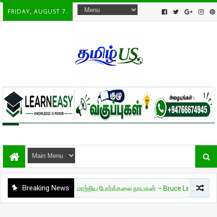
FRIDAY, AUGUST 7.
Breaking News
யம்
🔥 உலகை மாற்றிய போர்க்கலை நாயகன் – Bruce Lee 🔥
இலங