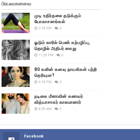
பிரபலமானவை
முடி உதிர்தலை தடுக்கும்
யோகாசனங்கள்
3:18 PM
0
ஓடும் காரில் பெண் கற்பழிப்பு,
தொழில் அதிபர் கைது
11:20 PM
0
80 களின் கனவு நாயகிகள் பற்றி
தெரியுமா?
9:18 PM
0
நடிகை மீனாவின் கணவர்
வித்யாசாகர் காலமானார்
8:30 AM
0
Facebook