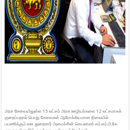
அரச சேவையிலுள்ள 15 லட்சம் அரசு ஊழியர்களை 12 லட்சமாகக்
குறைப்பதால் பொது சேவைகள் ஆரோக்கியமான நிலையில்
பயணிக்கும் என துறைசார் அமைச்சின் செயலாளர் எம்.எம்.பி.கே.