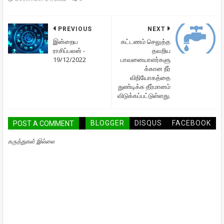
PREVIOUS
NEXT
இன்றைய
கட்டணம் செலுத்த
ராசிப்பலன் -
தவறிய
19/12/2022
பாவனையாளர்களு
க்கான நீர்
விநியோகத்தை
துண்டிக்க தீர்மானம்
விடுக்கப்பட்டுள்ளது.
BLOGGER
DISQUS
FACEBOOK
POST A COMMENT
கருத்துகள் இல்லை