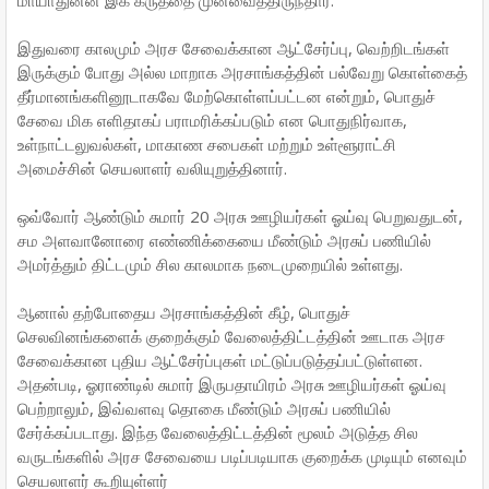
மாயாதுன்ன இக் கருத்தை முன்வைத்திருந்தார்.
இதுவரை காலமும் அரச சேவைக்கான ஆட்சேர்ப்பு, வெற்றிடங்கள்
இருக்கும் போது அல்ல மாறாக அரசாங்கத்தின் பல்வேறு கொள்கைத்
தீர்மானங்களினூடாகவே மேற்கொள்ளப்பட்டன என்றும், பொதுச்
சேவை மிக எளிதாகப் பராமரிக்கப்படும் என பொதுநிர்வாக,
உள்நாட்டலுவல்கள், மாகாண சபைகள் மற்றும் உள்ளூராட்சி
அமைச்சின் செயலாளர் வலியுறுத்தினார்.
ஒவ்வோர் ஆண்டும் சுமார் 20 அரசு ஊழியர்கள் ஓய்வு பெறுவதுடன்,
சம அளவானோரை எண்ணிக்கையை மீண்டும் அரசுப் பணியில்
அமர்த்தும் திட்டமும் சில காலமாக நடைமுறையில் உள்ளது.
ஆனால் தற்போதைய அரசாங்கத்தின் கீழ், பொதுச்
செலவினங்களைக் குறைக்கும் வேலைத்திட்டத்தின் ஊடாக அரச
சேவைக்கான புதிய ஆட்சேர்ப்புகள் மட்டுப்படுத்தப்பட்டுள்ளன.
அதன்படி, ஓராண்டில் சுமார் இருபதாயிரம் அரசு ஊழியர்கள் ஓய்வு
பெற்றாலும், இவ்வளவு தொகை மீண்டும் அரசுப் பணியில்
சேர்க்கப்படாது. இந்த வேலைத்திட்டத்தின் மூலம் அடுத்த சில
வருடங்களில் அரச சேவையை படிப்படியாக குறைக்க முடியும் எனவும்
செயலாளர் கூறியுள்ளர்