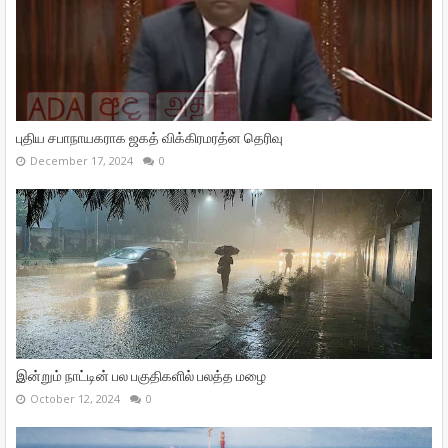
புதிய சபாநாயகராக ஜகத் விக்கிரமரத்ன தெரிவு
December 17, 2024
0
இன்றும் நாட்டின் பல பகுதிகளில் பலத்த மழை
October 12, 2024
0