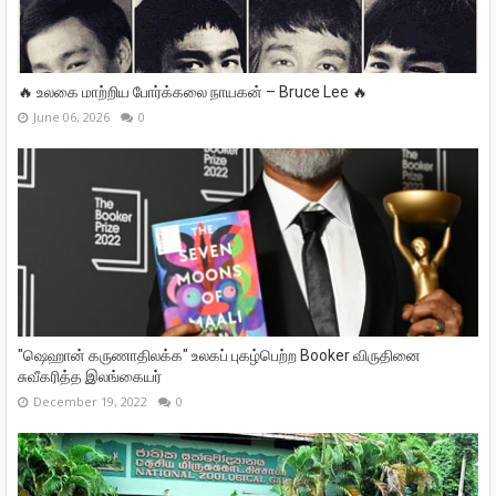
🔥 உலகை மாற்றிய போர்க்கலை நாயகன் – Bruce Lee 🔥
June 06, 2026
0
"ஷெஹான் கருணாதிலக்க" உலகப் புகழ்பெற்ற Booker விருதினை
சுவீகரித்த இலங்கையர்
December 19, 2022
0