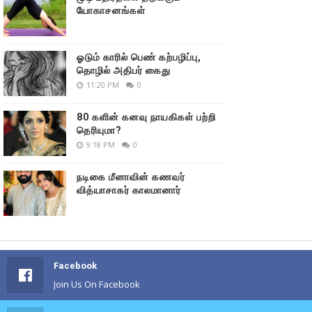
யோகாசனங்கள்
ஓடும் காரில் பெண் கற்பழிப்பு,
தொழில் அதிபர் கைது
11:20 PM
0
80 களின் கனவு நாயகிகள் பற்றி
தெரியுமா?
9:18 PM
0
நடிகை மீனாவின் கணவர்
வித்யாசாகர் காலமானார்
Facebook
Join Us On Facebook