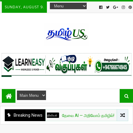
SUNDAY, AUGUST 9.
Breaking News
அறிவியல்
தேவை AI — அறிவோம் தமிழில்! - பாகம் 01