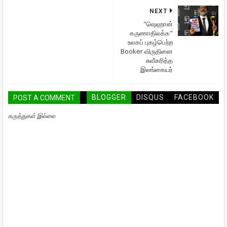
NEXT
"ஷெஹான்
கருணாதிலக்க"
உலகப் புகழ்பெற்ற
Booker விருதினை
சுவீகரித்த
இலங்கையர்
BLOGGER
DISQUS
FACEBOOK
POST A COMMENT
கருத்துகள் இல்லை