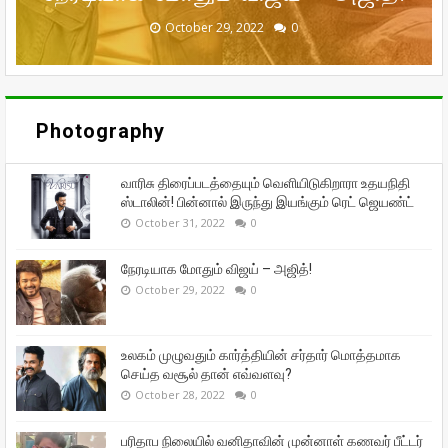
September 29, 2022
September 16, 2022
October 31, 2022
October 29, 2022
October 28, 2022
0
0
0
0
0
Photography
வாரிசு திரைப்படத்தையும் வெளியிடுகிறாரா உதயநிதி
ஸ்டாலின்! பின்னால் இருந்து இயங்கும் ரெட் ஜெயண்ட்
October 31, 2022
0
நேரடியாக மோதும் விஜய் – அஜித்!
October 29, 2022
0
உலகம் முழுவதும் கார்த்தியின் சர்தார் மொத்தமாக
செய்த வசூல் தான் எவ்வளவு?
October 28, 2022
0
பரிதாப நிலையில் வனிதாவின் முன்னாள் கணவர் பீட்டர்