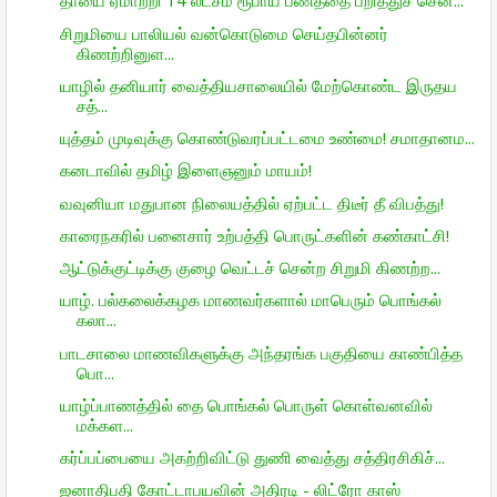
தாயை ஏமாற்றி 14 லட்சம் ரூபாய் பணத்தை பறித்துச் சென...
சிறுமியை பாலியல் வன்கொடுமை செய்தபின்னர்
கிணற்றினுள...
யாழில் தனியார் வைத்தியசாலையில் மேற்கொண்ட இருதய
சத்...
யுத்தம் முடிவுக்கு கொண்டுவரப்பட்டமை உண்மை! சமாதானம...
கனடாவில் தமிழ் இளைஞனும் மாயம்!
வவுனியா மதுபான நிலையத்தில் ஏற்பட்ட திடீர் தீ விபத்து!
காரைநகரில் பனைசார் உற்பத்தி பொருட்களின் கண்காட்சி!
ஆட்டுக்குட்டிக்கு குழை வெட்டச் சென்ற சிறுமி கிணற்ற...
யாழ். பல்கலைக்கழக மாணவர்களால் மாபெரும் பொங்கல்
கலா...
பாடசாலை மாணவிகளுக்கு அந்தரங்க பகுதியை காண்பித்த
பொ...
யாழ்ப்பாணத்தில் தை பொங்கல் பொருள் கொள்வனவில்
மக்கள...
கர்ப்பப்பையை அகற்றிவிட்டு துணி வைத்து சத்திரசிகிச்...
ஜனாதிபதி கோட்டாபயவின் அதிரடி - லிட்ரோ காஸ்