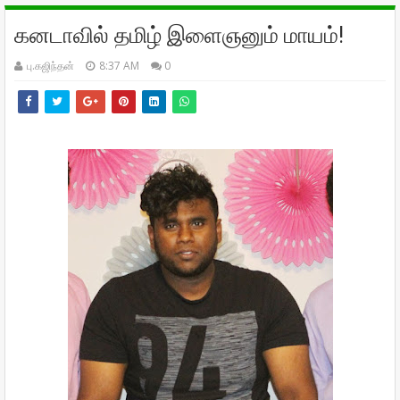
கனடாவில் தமிழ் இளைஞனும் மாயம்!
பு.கஜிந்தன்
8:37 AM
0