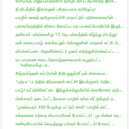
மோடிக்கு அனுப்புவதற்காக தமிழர் தரப்பு தயாரித்த இரக...
தீ விபத்தில் இளைஞன் பரிதாபமாக உயிரிழப்பு!
யாழில் உலகத் தமிழாராய்ச்சி மாநாட்டுப் படுகொலையின் ...
புகையிரதத்தில் உரிமை கோரப்படாத பயணப்பொதியில் இருந்...
தனியார் பஸ்ஸொன்று 15 அடி பள்ளத்தில் வீழ்ந்து விபத்து!
என் கனவு யாழ். எனக்கூறும் அங்கஜனின் மாதகல் கட்சி அ...
விமானப்படை ஹெலிகொப்டர் மூலம் எடுத்துச்செல்லப்பட்ட ...
வடமாகாண சபை அவைத்தலைவரால் எழுதப்பட்ட
“எளிமைமிகு பர...
சித்தார்த்தன் எம்.பியின் நிதி ஒதுக்கீட்டில் விளையா...
"புஷ்பா" படத்தில் நிர்வாணக் காட்சி! இயக்குனர் அதிர...
யாழ்/ வட்டுக்கோட்டை இந்துக்கல்லூரியில் கொரோனா தடுப...
மின்சாரம் தடைப்பட்டவேளை யாழில் உள்ள வீட்டுக்குள் ந...
"முதல்வரும் 300 பேருக்கு மட்டும் காஸ்" யாழில் காட்...
சங்கானை சந்தை வியாபாரிகள் போராட்டம்! : முடங்கின சந...
சண்டிலிப்பாயில் வெடித்தது மக்கள் போராட்டம்! போராட்...