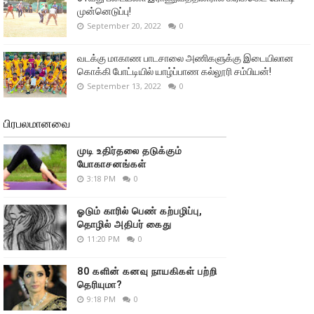
முன்னெடுப்பு!
September 20, 2022
0
வடக்கு மாகாண பாடசாலை அணிகளுக்கு இடையிலான
கொக்கி போட்டியில் யாழ்ப்பாண கல்லூரி சம்பியன்!
September 13, 2022
0
பிரபலமானவை
முடி உதிர்தலை தடுக்கும்
யோகாசனங்கள்
3:18 PM
0
ஓடும் காரில் பெண் கற்பழிப்பு,
தொழில் அதிபர் கைது
11:20 PM
0
80 களின் கனவு நாயகிகள் பற்றி
தெரியுமா?
9:18 PM
0