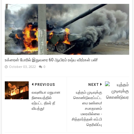
உக்ரைன் போரில் இதுவரை 60 ஆயிரம் ரஷ்ய வீரர்கள் பலி!
October 03, 2022
0
PREVIOUS
NEXT
வவுனியா மதுபான
யுத்தம் முடிவுக்கு
நிலையத்தில்
கொண்டுவரப்பட்ட
ஏற்பட்ட திடீர் தீ
மை உண்மை!
விபத்து!
சமாதானம்
மலரவில்லை -
சித்தார்த்தன் எம்.பி
தெரிவிப்பு