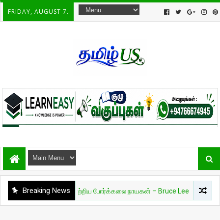
FRIDAY, AUGUST 7.
Breaking News
்
🔥 உலகை மாற்றிய போர்க்கலை நாயகன் – Bruce Lee 🔥
இலங்க