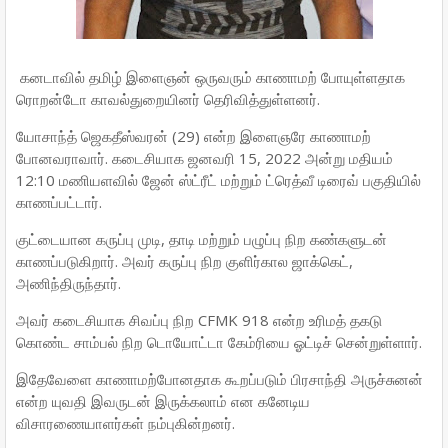
கனடாவில் தமிழ் இளைஞன் ஒருவரும் காணாமற் போயுள்ளதாக
ரொறன்டோ காவல்துறையினர் தெரிவித்துள்ளனர்.
யோசாந்த் ஜெகதீஸ்வரன் (29) என்ற இளைஞரே காணாமற்
போனவராவார். கடைசியாக ஜனவரி 15, 2022 அன்று மதியம்
12:10 மணியளவில் ஜேன் ஸ்ட்ரீட் மற்றும் ட்ரெத்வீ டிரைவ் பகுதியில்
காணப்பட்டார்.
குட்டையான கருப்பு முடி, தாடி மற்றும் பழுப்பு நிற கண்களுடன்
காணப்படுகிறார். அவர் கருப்பு நிற குளிர்கால ஜாக்கெட்,
அணிந்திருந்தார்.
அவர் கடைசியாக சிவப்பு நிற CFMK 918 என்ற உரிமத் தகடு
கொண்ட சாம்பல் நிற டொயோட்டா கேம்ரியை ஓட்டிச் சென்றுள்ளார்.
இதேவேளை காணாமற்போனதாக கூறப்படும் பிரசாந்தி அருச்சுனன்
என்ற யுவதி இவருடன் இருக்கலாம் என கனேடிய
விசாரணையாளர்கள் நம்புகின்றனர்.