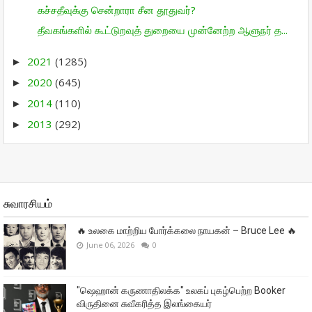
கச்சதீவுக்கு சென்றாரா சீன தூதுவர்?
தீவகங்களில் கூட்டுறவுத் துறையை முன்னேற்ற ஆளுநர் த...
2021
(1285)
►
2020
(645)
►
2014
(110)
►
2013
(292)
►
சுவாரசியம்
🔥 உலகை மாற்றிய போர்க்கலை நாயகன் – Bruce Lee 🔥
June 06, 2026
0
"ஷெஹான் கருணாதிலக்க" உலகப் புகழ்பெற்ற Booker
விருதினை சுவீகரித்த இலங்கையர்