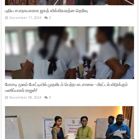
புதிய சபாநாயகராக ஜகத் விக்கிரமரத்ன தெரிவு
December 17, 2024
0
மோசடி மூலம் போட்டியில் முதலிடம் பெற்ற பாடசாலை - மிரட்டல் விடுக்கும்
பணிப்பாளர் ராஜன்!
November 08, 2024
0