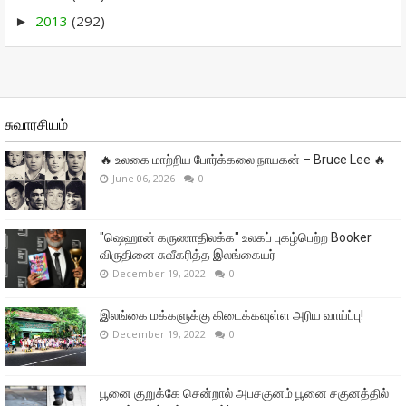
2013
(292)
►
சுவாரசியம்
🔥 உலகை மாற்றிய போர்க்கலை நாயகன் – Bruce Lee 🔥
June 06, 2026
0
"ஷெஹான் கருணாதிலக்க" உலகப் புகழ்பெற்ற Booker
விருதினை சுவீகரித்த இலங்கையர்
December 19, 2022
0
இலங்கை மக்களுக்கு கிடைக்கவுள்ள அரிய வாய்ப்பு!
December 19, 2022
0
பூனை குறுக்கே சென்றால் அபசகுனம் பூனை சகுனத்தில்