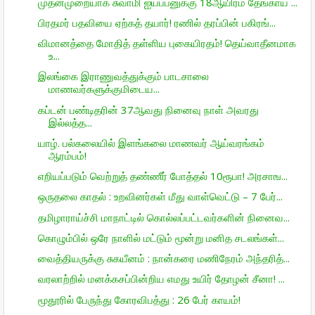
முதன்முறையாக சுவாமி ஐயப்பனுக்கு 18ஆயிரம் தேங்காய் ...
பிரதமர் பதவியை ஏற்கத் தயார்! ரணில் தரப்பின் பகிரங்...
விமானத்தை மோதித் தள்ளிய புகையிரதம்! தெய்வாதீனமாக
உ...
இலங்கை இராணுவத்துக்கும் பாடசாலை
மாணவர்களுக்குமிடைய...
கப்டன் பண்டிதரின் 37ஆவது நினைவு நாள் அவரது
இல்லத்த...
யாழ். பல்கலையில் இளங்கலை மாணவர் ஆய்வரங்கம்
ஆரம்பம்!
எறியப்படும் வெற்றுத் தண்ணீர் போத்தல் 10ரூபா! அரசாங...
ஒருதலை காதல் : உறவினர்கள் மீது வாள்வெட்டு – 7 பேர்...
தமிழாராய்ச்சி மாநாட்டில் கொல்லப்பட்டவர்களின் நினைவ...
கொழும்பில் ஒரே நாளில் மட்டும் மூன்று மனித சடலங்கள்...
வைத்தியருக்கு சுகயீனம் : நான்கரை மணிநேரம் அந்தரித்...
வரலாற்றில் மனக்கசப்பின்றிய எமது உயிர் தோழன் சீனா! ...
மூதூரில் பேருந்து கோரவிபத்து : 26 பேர் காயம்!