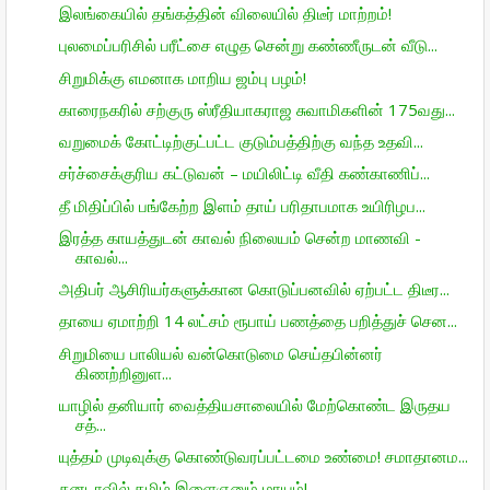
இலங்கையில் தங்கத்தின் விலையில் திடீர் மாற்றம்!
புலமைப்பரிசில் பரீட்சை எழுத சென்று கண்ணீருடன் வீடு...
சிறுமிக்கு எமனாக மாறிய ஜம்பு பழம்!
காரைநகரில் சற்குரு ஸ்ரீதியாகராஜ சுவாமிகளின் 175வது...
வறுமைக் கோட்டிற்குட்பட்ட குடும்பத்திற்கு வந்த உதவி...
சர்ச்சைக்குரிய கட்டுவன் – மயிலிட்டி வீதி கண்காணிப்...
தீ மிதிப்பில் பங்கேற்ற இளம் தாய் பரிதாபமாக உயிரிழப...
இரத்த காயத்துடன் காவல் நிலையம் சென்ற மாணவி -
காவல்...
அதிபர் ஆசிரியர்களுக்கான கொடுப்பனவில் ஏற்பட்ட திடீர...
தாயை ஏமாற்றி 14 லட்சம் ரூபாய் பணத்தை பறித்துச் சென...
சிறுமியை பாலியல் வன்கொடுமை செய்தபின்னர்
கிணற்றினுள...
யாழில் தனியார் வைத்தியசாலையில் மேற்கொண்ட இருதய
சத்...
யுத்தம் முடிவுக்கு கொண்டுவரப்பட்டமை உண்மை! சமாதானம...
கனடாவில் தமிழ் இளைஞனும் மாயம்!