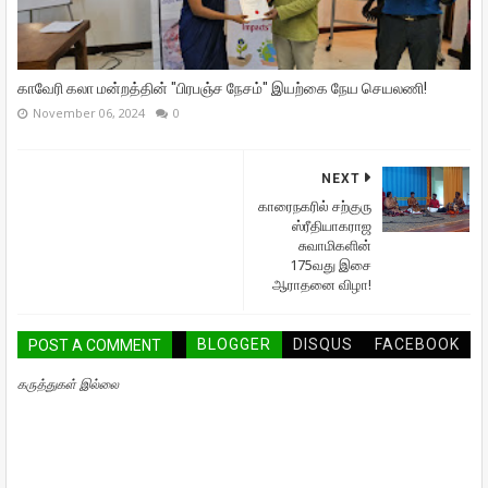
காவேரி கலா மன்றத்தின் "பிரபஞ்ச நேசம்" இயற்கை நேய செயலணி!
November 06, 2024
0
NEXT
காரைநகரில் சற்குரு
ஸ்ரீதியாகராஜ
சுவாமிகளின்
175வது இசை
ஆராதனை விழா!
BLOGGER
DISQUS
FACEBOOK
POST A COMMENT
கருத்துகள் இல்லை