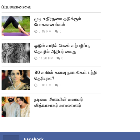
பிரபலமானவை
முடி உதிர்தலை தடுக்கும்
யோகாசனங்கள்
3:18 PM
0
ஓடும் காரில் பெண் கற்பழிப்பு,
தொழில் அதிபர் கைது
11:20 PM
0
80 களின் கனவு நாயகிகள் பற்றி
தெரியுமா?
9:18 PM
0
நடிகை மீனாவின் கணவர்
வித்யாசாகர் காலமானார்
Facebook