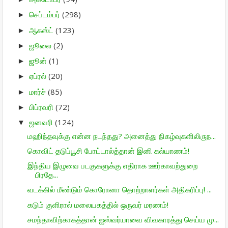
செப்டம்பர்
(298)
►
ஆகஸ்ட்
(123)
►
ஜூலை
(2)
►
ஜூன்
(1)
►
ஏப்ரல்
(20)
►
மார்ச்
(85)
►
பிப்ரவரி
(72)
►
ஜனவரி
(124)
▼
மஹிந்தவுக்கு என்ன நடந்தது? அனைத்து நிகழ்வுகளிலிருந...
கொவிட் தடுப்பூசி போட்டால்த்தான் இனி கல்யாணம்!
இந்திய இழுவை படகுகளுக்கு எதிராக ஊர்காவற்துறை
பிரதே...
வடக்கில் மீண்டும் கொரோனா தொற்றாளர்கள் அதிகரிப்பு! ...
கடும் குளிரால் மலையகத்தில் ஒருவர் மரணம்!
சமந்தாவிற்காகத்தான் ஐஸ்வர்யாவை விவகாரத்து செய்ய மு...