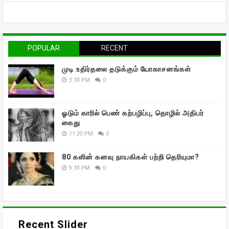
POPULAR
RECENT
முடி உதிர்தலை தடுக்கும் யோகாசனங்கள்
3:18 PM
0
ஓடும் காரில் பெண் கற்பழிப்பு, தொழில் அதிபர்
கைது
11:20 PM
0
80 களின் கனவு நாயகிகள் பற்றி தெரியுமா?
9:18 PM
0
Recent Slider