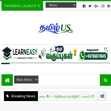
THURSDAY, AUGUST 6.
Breaking News
அறிவியல்
தேவை AI — அறிவோம் தமிழில்! - பாகம் 01
சுவாரசியம்