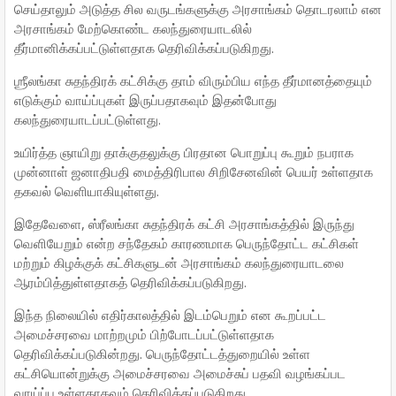
செய்தாலும் அடுத்த சில வருடங்களுக்கு அரசாங்கம் தொடரலாம் என
அரசாங்கம் மேற்கொண்ட கலந்துரையாடலில்
தீர்மானிக்கப்பட்டுள்ளதாக தெரிவிக்கப்படுகிறது.
ஶ்ரீலங்கா சுதந்திரக் கட்சிக்கு தாம் விரும்பிய எந்த தீர்மானத்தையும்
எடுக்கும் வாய்ப்புகள் இருப்பதாகவும் இதன்போது
கலந்துரையாடப்பட்டுள்ளது.
உயிர்த்த ஞாயிறு தாக்குதலுக்கு பிரதான பொறுப்பு கூறும் நபராக
முன்னாள் ஜனாதிபதி மைத்திரிபால சிறிசேனவின் பெயர் உள்ளதாக
தகவல் வெளியாகியுள்ளது.
இதேவேளை, ஸ்ரீலங்கா சுதந்திரக் கட்சி அரசாங்கத்தில் இருந்து
வெளியேறும் என்ற சந்தேகம் காரணமாக பெருந்தோட்ட கட்சிகள்
மற்றும் கிழக்குக் கட்சிகளுடன் அரசாங்கம் கலந்துரையாடலை
ஆரம்பித்துள்ளதாகத் தெரிவிக்கப்படுகிறது.
இந்த நிலையில் எதிர்காலத்தில் இடம்பெறும் என கூறப்பட்ட
அமைச்சரவை மாற்றமும் பிற்போடப்பட்டுள்ளதாக
தெரிவிக்கப்படுகின்றது. பெருந்தோட்டத்துறையில் உள்ள
கட்சியொன்றுக்கு அமைச்சரவை அமைச்சுப் பதவி வழங்கப்பட
வாய்ப்பு உள்ளதாகவும் தெரிவிக்கப்படுகிறது.