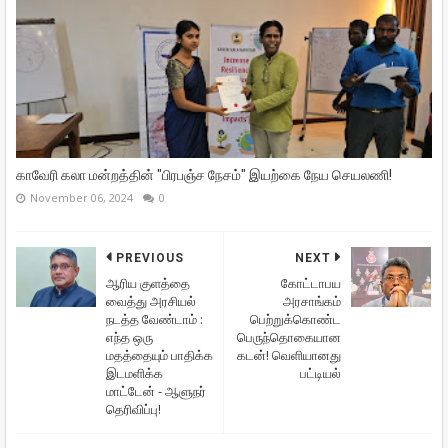
காவேரி கலா மன்றத்தின் "பிரபஞ்ச நேசம்" இயற்கை நேய செயலணி!
November 06, 2024
0
PREVIOUS
NEXT
ஆரிய குளத்தை
கோட்டாபய
வைத்து அரசியல்
அரசாங்கம்
நடத்த வேண்டாம் :
பெற்றுக்கொண்ட
எந்த ஒரு
பெருந்தொகையான
மதத்தையும் பாதிக்க
கடன்! வெளியானது
இடமளிக்க
பட்டியல்
மாட்டேன் - ஆளுநர்
தெரிவிப்பு!