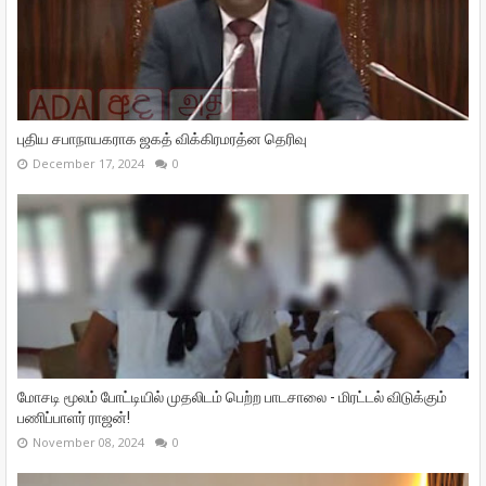
புதிய சபாநாயகராக ஜகத் விக்கிரமரத்ன தெரிவு
December 17, 2024
0
மோசடி மூலம் போட்டியில் முதலிடம் பெற்ற பாடசாலை - மிரட்டல் விடுக்கும்
பணிப்பாளர் ராஜன்!
November 08, 2024
0