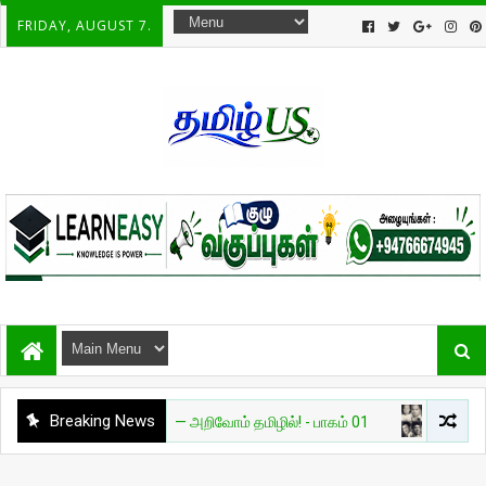
FRIDAY, AUGUST 7.
Breaking News
யல்
தேவை AI — அறிவோம் தமிழில்! - பாகம் 01
சுவாரசியம்
🔥 உல