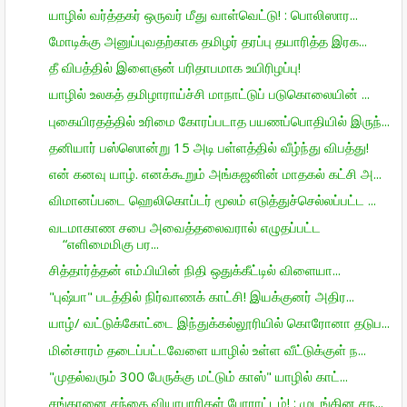
யாழில் வர்த்தகர் ஒருவர் மீது வாள்வெட்டு! : பொலிஸார...
மோடிக்கு அனுப்புவதற்காக தமிழர் தரப்பு தயாரித்த இரக...
தீ விபத்தில் இளைஞன் பரிதாபமாக உயிரிழப்பு!
யாழில் உலகத் தமிழாராய்ச்சி மாநாட்டுப் படுகொலையின் ...
புகையிரதத்தில் உரிமை கோரப்படாத பயணப்பொதியில் இருந்...
தனியார் பஸ்ஸொன்று 15 அடி பள்ளத்தில் வீழ்ந்து விபத்து!
என் கனவு யாழ். எனக்கூறும் அங்கஜனின் மாதகல் கட்சி அ...
விமானப்படை ஹெலிகொப்டர் மூலம் எடுத்துச்செல்லப்பட்ட ...
வடமாகாண சபை அவைத்தலைவரால் எழுதப்பட்ட
“எளிமைமிகு பர...
சித்தார்த்தன் எம்.பியின் நிதி ஒதுக்கீட்டில் விளையா...
"புஷ்பா" படத்தில் நிர்வாணக் காட்சி! இயக்குனர் அதிர...
யாழ்/ வட்டுக்கோட்டை இந்துக்கல்லூரியில் கொரோனா தடுப...
மின்சாரம் தடைப்பட்டவேளை யாழில் உள்ள வீட்டுக்குள் ந...
"முதல்வரும் 300 பேருக்கு மட்டும் காஸ்" யாழில் காட்...
சங்கானை சந்தை வியாபாரிகள் போராட்டம்! : முடங்கின சந...