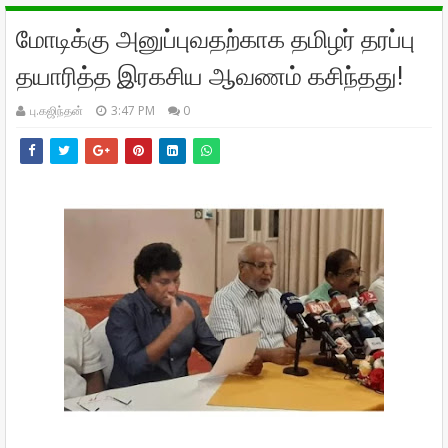
மோடிக்கு அனுப்புவதற்காக தமிழர் தரப்பு
தயாரித்த இரகசிய ஆவணம் கசிந்தது!
பு.கஜிந்தன்
3:47 PM
0