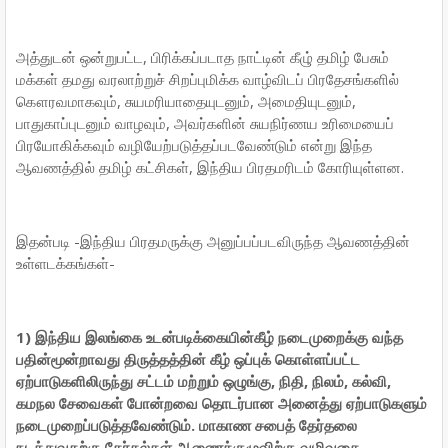
அத்துடன் ஒன்றுபட்ட, பிரிக்கப்படாத நாட்டின் கீழு் தமிழ் பேசும்
மக்கள் தமது வரலாற்றுச் சிறப்புமிக்க வாழ்விடப் பிரதேசங்களில்
கௌரவமாகவும், சுயமரியாதையுடனும், அமைதியுடனும்,
பாதுகாப்புடனும் வாழவும், அவர்களின் சுயநிர்ணய உரிமையைப்
பிரயோகிக்கவும் வழியேற்படுத்தப்படவேண்டும் என்று இந்த
ஆவணத்தில் தமிழ் கட்சிகள், இந்திய பிரதமரிடம் கோரியுள்ளன.
இதன்படி -இந்திய பிரதமருக்கு அனுப்பப்படவிருந்த ஆவணத்தின்
உள்ளடக்கங்கள்-
1) இந்திய இலங்கை உடன்படிக்கையின்கீழ் நடைமுறைக்கு வந்த
பதின்மூன்றாவது திருத்தத்தின் கீழ் ஒப்புக் கொள்ளப்பட்ட
ஏற்பாடுகளிலிருந்து சட்டம் மற்றும் ஒழுங்கு, நிதி, நிலம், கல்வி,
கமநல சேவைகள் போன்றவை தொடர்பான அனைத்து ஏற்பாடுகளும்
நடைமுறைப்படுத்தவேண்டும். மாகாண சபைத் தேர்தலை
நடத்துவதற்கு தேர்தல்கள் ஆணைக்குழுவிற்கு வழிவகை