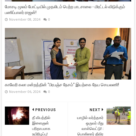
மோசடி மூலம் போட்டியில் முதலிடம் பெற்ற பாடசாலை - மிரட்டல் விடுக்கும்
பணிப்பாளர் ராஜன்!
November 08, 2024
0
காவேரி கலா மன்றத்தின் "பிரபஞ்ச நேசம்" இயற்கை நேய செயலணி!
November 06, 2024
0
PREVIOUS
NEXT
தீ விபத்தில்
யாழில் வர்த்தகர்
இளைஞன்
ஒருவர் மீது
பரிதாபமாக
வாள்வெட்டு! :
உயிரிழப்பு!
பொலிஸார் தீவிர