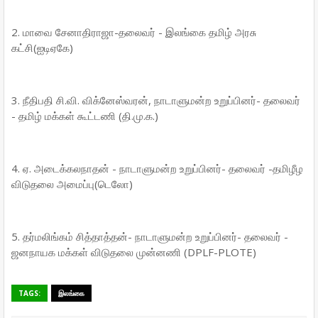
2. மாவை சேனாதிராஜா-தலைவர் - இலங்கை தமிழ் அரசு
கட்சி(ஐடிஏகே)
3. நீதிபதி சி.வி. விக்னேஸ்வரன், நாடாளுமன்ற உறுப்பினர்- தலைவர்
- தமிழ் மக்கள் கூட்டணி (தி.மு.க.)
4. ஏ. அடைக்கலநாதன் - நாடாளுமன்ற உறுப்பினர்- தலைவர் -தமிழீழ
விடுதலை அமைப்பு(டெலோ)
5. தர்மலிங்கம் சித்தாத்தன்- நாடாளுமன்ற உறுப்பினர்- தலைவர் -
ஜனநாயக மக்கள் விடுதலை முன்னணி (DPLF-PLOTE)
TAGS:
இலங்கை