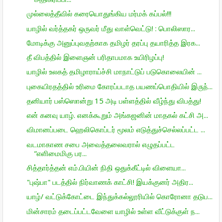
முல்லைத்தீவில் கரையொதுங்கிய மர்மக் கப்பல்!!!
யாழில் வர்த்தகர் ஒருவர் மீது வாள்வெட்டு! : பொலிஸார...
மோடிக்கு அனுப்புவதற்காக தமிழர் தரப்பு தயாரித்த இரக...
தீ விபத்தில் இளைஞன் பரிதாபமாக உயிரிழப்பு!
யாழில் உலகத் தமிழாராய்ச்சி மாநாட்டுப் படுகொலையின் ...
புகையிரதத்தில் உரிமை கோரப்படாத பயணப்பொதியில் இருந்...
தனியார் பஸ்ஸொன்று 15 அடி பள்ளத்தில் வீழ்ந்து விபத்து!
என் கனவு யாழ். எனக்கூறும் அங்கஜனின் மாதகல் கட்சி அ...
விமானப்படை ஹெலிகொப்டர் மூலம் எடுத்துச்செல்லப்பட்ட ...
வடமாகாண சபை அவைத்தலைவரால் எழுதப்பட்ட
“எளிமைமிகு பர...
சித்தார்த்தன் எம்.பியின் நிதி ஒதுக்கீட்டில் விளையா...
"புஷ்பா" படத்தில் நிர்வாணக் காட்சி! இயக்குனர் அதிர...
யாழ்/ வட்டுக்கோட்டை இந்துக்கல்லூரியில் கொரோனா தடுப...
மின்சாரம் தடைப்பட்டவேளை யாழில் உள்ள வீட்டுக்குள் ந...