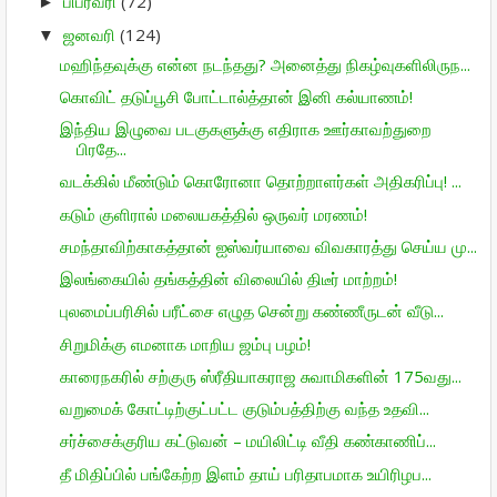
பிப்ரவரி
(72)
►
ஜனவரி
(124)
▼
மஹிந்தவுக்கு என்ன நடந்தது? அனைத்து நிகழ்வுகளிலிருந...
கொவிட் தடுப்பூசி போட்டால்த்தான் இனி கல்யாணம்!
இந்திய இழுவை படகுகளுக்கு எதிராக ஊர்காவற்துறை
பிரதே...
வடக்கில் மீண்டும் கொரோனா தொற்றாளர்கள் அதிகரிப்பு! ...
கடும் குளிரால் மலையகத்தில் ஒருவர் மரணம்!
சமந்தாவிற்காகத்தான் ஐஸ்வர்யாவை விவகாரத்து செய்ய மு...
இலங்கையில் தங்கத்தின் விலையில் திடீர் மாற்றம்!
புலமைப்பரிசில் பரீட்சை எழுத சென்று கண்ணீருடன் வீடு...
சிறுமிக்கு எமனாக மாறிய ஜம்பு பழம்!
காரைநகரில் சற்குரு ஸ்ரீதியாகராஜ சுவாமிகளின் 175வது...
வறுமைக் கோட்டிற்குட்பட்ட குடும்பத்திற்கு வந்த உதவி...
சர்ச்சைக்குரிய கட்டுவன் – மயிலிட்டி வீதி கண்காணிப்...
தீ மிதிப்பில் பங்கேற்ற இளம் தாய் பரிதாபமாக உயிரிழப...