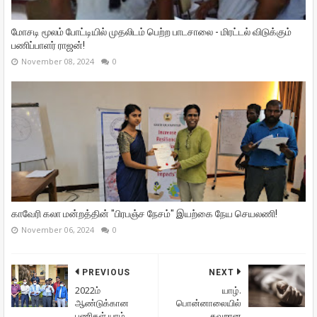
மோசடி மூலம் போட்டியில் முதலிடம் பெற்ற பாடசாலை - மிரட்டல் விடுக்கும்
பணிப்பாளர் ராஜன்!
November 08, 2024
0
காவேரி கலா மன்றத்தின் "பிரபஞ்ச நேசம்" இயற்கை நேய செயலணி!
November 06, 2024
0
PREVIOUS
NEXT
2022ம்
யாழ்.
ஆண்டுக்கான
பொன்னாலையில்
பணிகள் யாழ்.
தவறான