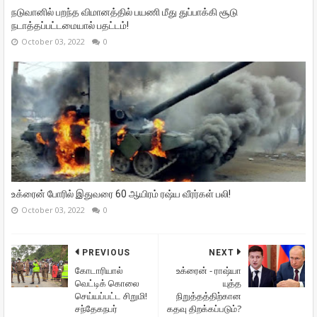
நடுவானில் பறந்த விமானத்தில் பயணி மீது துப்பாக்கி சூடு
நடாத்தப்பட்டமையால் பதட்டம்!
October 03, 2022
0
உக்ரைன் போரில் இதுவரை 60 ஆயிரம் ரஷ்ய வீரர்கள் பலி!
October 03, 2022
0
PREVIOUS
NEXT
கோடாரியால்
உக்ரைன் - ராஷ்யா
வெட்டிக் கொலை
யுத்த
செய்யப்பட்ட சிறுமி!
நிறுத்தத்திற்கான
சந்தேகநபர்
கதவு திறக்கப்படும்?