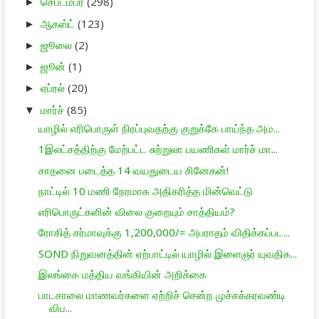
செப்டம்பர்
(298)
►
ஆகஸ்ட்
(123)
►
ஜூலை
(2)
►
ஜூன்
(1)
►
ஏப்ரல்
(20)
►
மார்ச்
(85)
▼
யாழில் எரிபொருள் நிரப்புவதற்கு குறுக்கே பாய்ந்த அம...
1இலட்சத்திற்கு மேற்பட்ட சுற்றுலா பயணிகள் மார்ச் மா...
சாதனை படைத்த 14 வயதுடைய சினேகன்!
நாட்டில் 10 மணி நேரமாக அதிகரித்த மின்வெட்டு
எரிபொருட்களின் விலை குறையும் சாத்தியம்?
ரோகித் சர்மாவுக்கு 1,200,000/= அபராதம் விதிக்கப்பட...
SOND நிறுவனத்தின் ஏற்பாட்டில் யாழில் இளைஞர் யுவதிக...
இலங்கை மத்திய வங்கியின் அறிக்கை
பாடசாலை மாணவர்களை ஏற்றிச் சென்ற முச்சக்கரவண்டி
விப...