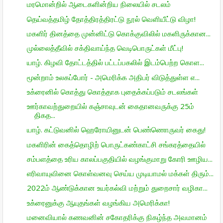
மரமொன்றில் ஆடைகளின்றிய நிலையில் சடலம்
தெய்வத்தமிழ் தோத்திரத்திரட்டு நூல் வெளியீட்டு விழா!
மகளிர் தினத்தை முன்னிட்டு கொக்குவிலில் மகளிருக்கான...
முல்லைத்தீவில் சக்திவாய்ந்த வெடிபொருட்கள் மீட்பு!
யாழ். கிழவி தோட்டத்தில் பட்டப்பகலில் இடம்பெற்ற கொள...
மூன்றாம் உலகப்போர் - அமெரிக்க அதிபர் விடுத்துள்ள எ...
உக்ரைனில் கொத்து கொத்தாக புதைக்கப்படும் சடலங்கள்
ஊர்காவற்துறையில் கஞ்சாவுடன் கைதானவருக்கு 25ம்
திகத...
யாழ். கட்டுவனில் ஹெரோயினுடன் பெண்ணொருவர் கைது!
மகளிரின் கைத்தொழிற் பொருட்கண்காட்சி சங்கரத்தையில்
சம்பளத்தை உரிய காலப்பகுதியில் வழங்குமாறு கோரி ஊழிய...
எரிவாயுவினை கொள்வனவு செய்ய முடியாமல் மக்கள் திரும்...
2022ம் ஆண்டுக்கான உயர்கல்வி மற்றும் துறைசார் வழிகா...
உக்ரைனுக்கு ஆயுதங்கள் வழங்கிய அமெரிக்கா!
மனைவியால் கணவனின் சகோதரிக்கு நிகழ்ந்த அவமானம்