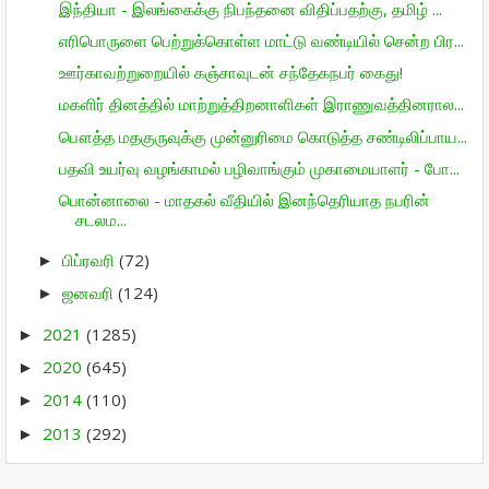
இந்தியா - இலங்கைக்கு நிபந்தனை விதிப்பதற்கு, தமிழ் ...
எரிபொருளை பெற்றுக்கொள்ள மாட்டு வண்டியில் சென்ற பிர...
ஊர்காவற்றுறையில் கஞ்சாவுடன் சந்தேகநபர் கைது!
மகளிர் தினத்தில் மாற்றுத்திறனாளிகள் இராணுவத்தினரால...
பௌத்த மதகுருவுக்கு முன்னுரிமை கொடுத்த சண்டிலிப்பாய...
பதவி உயர்வு வழங்காமல் பழிவாங்கும் முகாமையாளர் - போ...
பொன்னாலை - மாதகல் வீதியில் இனந்தெரியாத நபரின்
சடலம...
பிப்ரவரி
(72)
►
ஜனவரி
(124)
►
2021
(1285)
►
2020
(645)
►
2014
(110)
►
2013
(292)
►