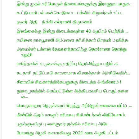
இன்று முதல் எரிபொருள் நிலையங்களுக்கு இராணுவ பாதுக...
கூட்டு பாலியல் வன்கொடுமை - பள்ளிச் சிறுவர்கள் உட்ப...
நடிகர் ஆதி - நிக்கி கல்ராணி திருமணம்
இலங்கைக்கு இன்று கிடைக்கவுள்ள 40 ஆயிரம் மெற்றிக் ...
நயினை நாகபூசணி அம்மனை தரிசித்தார் பிரதமர் மஹிந்த
அமைச்சர் டக்ளஸ் தேவானந்தாவிற்கு கொரோனா தொற்று
உறுதி!
மகிந்தவின் வருகைக்கு எதிர்ப்பு தெரிவித்து யாழில் க...
கடதாசி தட்டுப்பாடு காரணமாக வினாத்தாள் அச்சிடுவதில்...
சீனாவில் சிவகார்த்திகேயனுக்கு கிடைத்த அங்கீகாரம் !
துறைமுகத்தில் அகப்பட்டுள்ள அத்தியாவசிய பொருட்களை
வ...
பொருளாதார நெருக்கடியிலிருந்து அர்ஜென்டீனாவை மீட்டெ...
மீண்டும் ஆரம்பமாகும் எரிவாயு சிலிண்டர்கள் விநியோகம்
புதுக்குடியிருப்பு வள்ளுவர்புரத்தில் எரிவாயு அடுப...
போலந்து அழகி வசமாகியது 2021 உலக அழகி பட்டம்