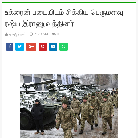
உக்ரைன் படையிடம் சிக்கிய பெருமளவு
ரஷ்ய இராணுவத்தினர்!
பு.கஜிந்தன்
7:29 AM
0