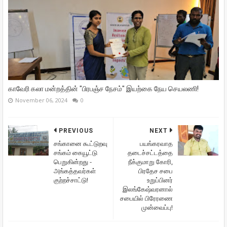
காவேரி கலா மன்றத்தின் "பிரபஞ்ச நேசம்" இயற்கை நேய செயலணி!
November 06, 2024
0
PREVIOUS
NEXT
சங்கானை கூட்டுறவு
பயங்கரவாத
சங்கம் கையூட்டு
தடைச்சட்டத்தை
பெறுகின்றது -
நீக்குமாறு கோரி,
அங்கத்தவர்கள்
பிரதேச சபை
குற்றச்சாட்டு!
உறுப்பினர்
இலங்கேஷ்வரனால்
சபையில் பிரேரணை
முன்வைப்பு!