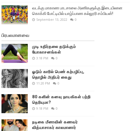
வடக்கு மாகாண பாடசாலை அணிகளுக்கு இடையிலான
கொக்கி போட்டியில் யாழ்ப்பாண கல்லூரி சம்பியன்!
September 13, 2022
0
பிரபலமானவை
முடி உதிர்தலை தடுக்கும்
யோகாசனங்கள்
3:18 PM
0
ஓடும் காரில் பெண் கற்பழிப்பு,
தொழில் அதிபர் கைது
11:20 PM
0
80 களின் கனவு நாயகிகள் பற்றி
தெரியுமா?
9:18 PM
0
நடிகை மீனாவின் கணவர்
வித்யாசாகர் காலமானார்