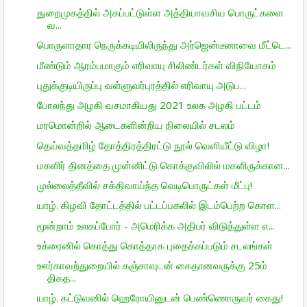
துறைமுகத்தில் அகப்பட்டுள்ள அத்தியாவசிய பொருட்களை
வ...
பொருளாதார நெருக்கடியிலிருந்து அர்ஜென்டீனாவை மீட்டெ...
மீண்டும் ஆரம்பமாகும் எரிவாயு சிலிண்டர்கள் விநியோகம்
புதுக்குடியிருப்பு வள்ளுவர்புரத்தில் எரிவாயு அடுப...
போலந்து அழகி வசமாகியது 2021 உலக அழகி பட்டம்
மரமொன்றில் ஆடைகளின்றிய நிலையில் சடலம்
தெய்வத்தமிழ் தோத்திரத்திரட்டு நூல் வெளியீட்டு விழா!
மகளிர் தினத்தை முன்னிட்டு கொக்குவிலில் மகளிருக்கான...
முல்லைத்தீவில் சக்திவாய்ந்த வெடிபொருட்கள் மீட்பு!
யாழ். கிழவி தோட்டத்தில் பட்டப்பகலில் இடம்பெற்ற கொள...
மூன்றாம் உலகப்போர் - அமெரிக்க அதிபர் விடுத்துள்ள எ...
உக்ரைனில் கொத்து கொத்தாக புதைக்கப்படும் சடலங்கள்
ஊர்காவற்துறையில் கஞ்சாவுடன் கைதானவருக்கு 25ம்
திகத...
யாழ். கட்டுவனில் ஹெரோயினுடன் பெண்ணொருவர் கைது!