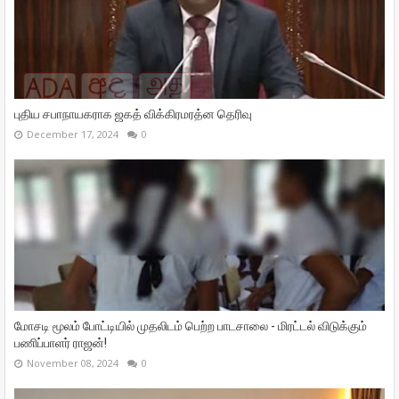
புதிய சபாநாயகராக ஜகத் விக்கிரமரத்ன தெரிவு
December 17, 2024
0
மோசடி மூலம் போட்டியில் முதலிடம் பெற்ற பாடசாலை - மிரட்டல் விடுக்கும்
பணிப்பாளர் ராஜன்!
November 08, 2024
0