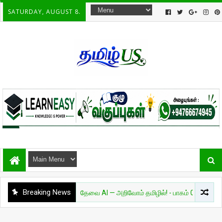
SATURDAY, AUGUST 8.
Breaking News
அறிவியல்
தேவை AI — அறிவோம் தமிழில்! - பாகம் 01
சுவாரசி