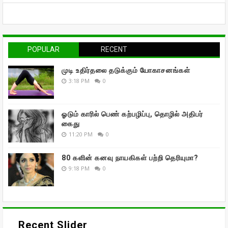
POPULAR
RECENT
முடி உதிர்தலை தடுக்கும் யோகாசனங்கள்
3:18 PM
0
ஓடும் காரில் பெண் கற்பழிப்பு, தொழில் அதிபர்
கைது
11:20 PM
0
80 களின் கனவு நாயகிகள் பற்றி தெரியுமா?
9:18 PM
0
Recent Slider