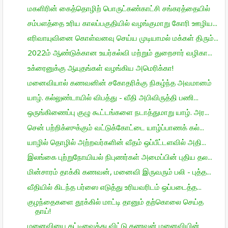
மகளிரின் கைத்தொழிற் பொருட்கண்காட்சி சங்கரத்தையில்
சம்பளத்தை உரிய காலப்பகுதியில் வழங்குமாறு கோரி ஊழிய...
எரிவாயுவினை கொள்வனவு செய்ய முடியாமல் மக்கள் திரும்...
2022ம் ஆண்டுக்கான உயர்கல்வி மற்றும் துறைசார் வழிகா...
உக்ரைனுக்கு ஆயுதங்கள் வழங்கிய அமெரிக்கா!
மனைவியால் கணவனின் சகோதரிக்கு நிகழ்ந்த அவமானம்
யாழ். கல்லுண்டாயில் விபத்து - வீதி அபிவிருத்தி பணி...
ஒருங்கிணைப்பு குழு கூட்டங்களை நடாத்துமாறு யாழ். அர...
சென் பற்றிக்ஸுக்கும் வட்டுக்கோட்டை யாழ்ப்பாணக் கல்...
யாழில் தொழில் அற்றவர்களின் வீதம் ஒப்பீட்டளவில் அதி...
இலங்கை புற்றுநோயியல் நிபுணர்கள் அமைப்பின் புதிய தல...
மின்சாரம் தாக்கி கணவன், மனைவி இருவரும் பலி - புத்த...
வீதியில் கிடந்த பர்ஸை எடுத்து உரியவரிடம் ஒப்படைத்த...
குழந்தைகளை தூக்கில் மாட்டி தானும் தற்கொலை செய்த
தாய்!
மனைவியை கட்டிவைத்து விட்டு கணவன் மனைவியின்