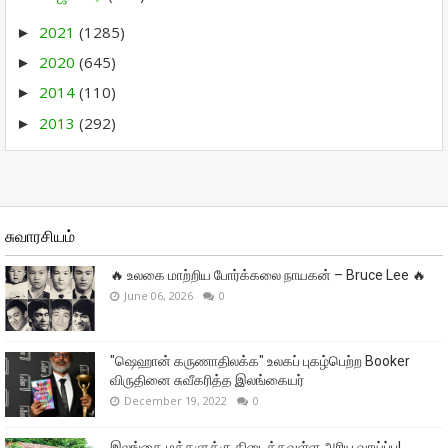
2021
(1285)
►
2020
(645)
►
2014
(110)
►
2013
(292)
►
சுவாரசியம்
🔥 உலகை மாற்றிய போர்க்கலை நாயகன் – Bruce Lee 🔥
June 06, 2026
0
"ஷெஹான் கருணாதிலக்க" உலகப் புகழ்பெற்ற Booker
விருதினை சுவீகரித்த இலங்கையர்
December 19, 2022
0
இலங்கை மக்களுக்கு கிடைக்கவுள்ள அரிய வாய்ப்பு!