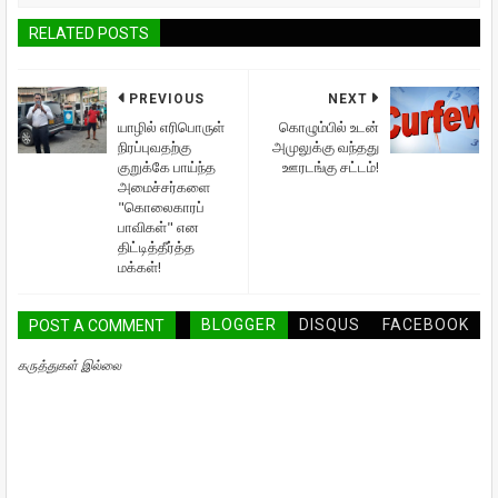
RELATED POSTS
PREVIOUS
NEXT
யாழில் எரிபொருள்
கொழும்பில் உடன்
நிரப்புவதற்கு
அமுலுக்கு வந்தது
குறுக்கே பாய்ந்த
ஊரடங்கு சட்டம்!
அமைச்சர்களை
"கொலைகாரப்
பாவிகள்" என
திட்டித்தீர்த்த
மக்கள்!
BLOGGER
DISQUS
FACEBOOK
POST A COMMENT
கருத்துகள் இல்லை