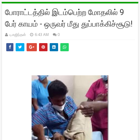
போராட்டத்தில் இடம்பெற்ற மோதலில் 9
பேர் காயம் - ஒருவர் மீது துப்பாக்கிச்சூடு!
பு.கஜிந்தன்
6:43 AM
0