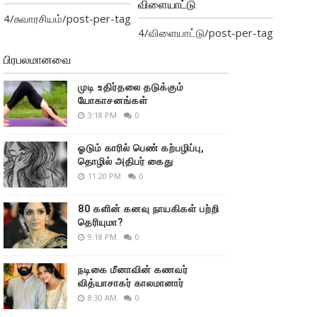
விளையாட்டு
4/சுவாரசியம்/post-per-tag
4/விளையாட்டு/post-per-tag
பிரபலமானவை
முடி உதிர்தலை தடுக்கும்
யோகாசனங்கள்
3:18 PM
0
ஓடும் காரில் பெண் கற்பழிப்பு,
தொழில் அதிபர் கைது
11:20 PM
0
80 களின் கனவு நாயகிகள் பற்றி
தெரியுமா?
9:18 PM
0
நடிகை மீனாவின் கணவர்
வித்யாசாகர் காலமானார்
8:30 AM
0