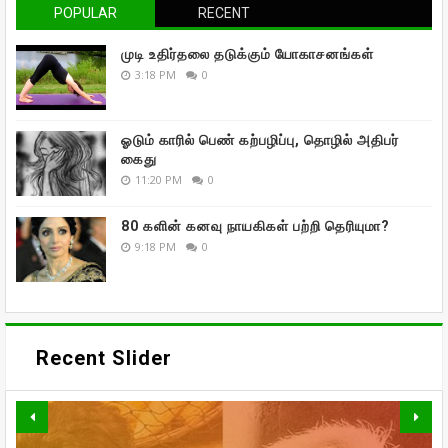
POPULAR
RECENT
முடி உதிர்தலை தடுக்கும் யோகாசனங்கள்
3:18 PM
0
ஓடும் காரில் பெண் கற்பழிப்பு, தொழில் அதிபர்
கைது
11:20 PM
0
80 களின் கனவு நாயகிகள் பற்றி தெரியுமா?
9:18 PM
0
Recent Slider