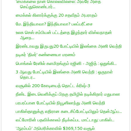
'மைக்கலை நான் கொல்லவில்லை: அவரே அதை
செய்துகொண்டார்...
மைக்கல் கிளார்க்குக்கு 20 சதவீதம் அபராதம்
மே. இந்தியாவா? இந்தியாவா? பலப்பரீட்சை
உலக செஸ் சம்பியன் பட்டத்தை இழந்தார் விஸ்வநாதன்
ஆனந...
இரண்டாவது இருபது20 போட்டியில் இலங்கை அணி வெற்றி
நடிகர் 'திடீர்' கண்ணையா மரணம்
பொங்கல் ரேஸில் களமிறங்கும் ரஜினி - அஜித் : ஒதுங்கி...
3 ஆவது போட்டியில் இலங்கை அணி வெற்றி : ஒருநாள்
தொடர...
வசூலில் 200 கோடியைத் தொட்ட க்ரிஷ்-3
நீண்ட இடைவெளிக்குப் பிறகு தமிழில் நடிக்கிறார் மதுபாலா
பரபரப்பான போட்டியில் நியூஸிலாந்து அணி வெற்றி
பாகிஸ்தானுக்கு எதிரான கடைசிப்போட்டியிலும் தென்ஆப்ப...
வட்மோரின் பதவிக்காலம் நீடிக்கப்பட மாட்டாது: பாகிஸ்...
'ஆரம்பம்' அமெரிக்காவில் $369,150 வசூல்