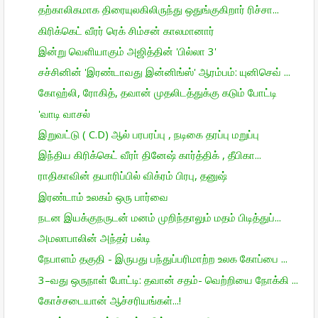
தற்காலிகமாக திரையுலகிலிருந்து ஒதுங்குகிறார் ரிச்சா...
கிரிக்கெட் வீரர் ரெக் சிம்சன் காலமானார்
இன்று வெளியாகும் அஜித்தின் 'பில்லா 3'
சச்சினின் 'இரண்டாவது இன்னிங்ஸ்' ஆரம்பம்: யுனிசெவ் ...
கோஹ்லி, ரோகித், தவான் முதலிடத்துக்கு கடும் போட்டி
'வாடி வாசல்
இறுவட்டு ( C.D) ஆல் பரபரப்பு , நடிகை தரப்பு மறுப்பு
இந்திய கிரிக்கெட் வீரா் தினேஷ் கார்த்திக் , தீபிகா...
ராதிகாவின் தயா‌ரிப்பில் விக்ரம் பிரபு, தனுஷ்
இரண்டாம் உலகம் ஒரு பார்வை
நடன இயக்குநருடன் மனம் முறிந்தாலும் மதம் பிடித்துப்...
அமலாபாலின் அந்தர் பல்டி
நேபாளம் தகுதி - இருபது பந்துப்பரிமாற்ற உலக கோப்பை ...
3–வது ஒருநாள் போட்டி: தவான் சதம்- வெற்றியை நோக்கி ...
கோச்சடையான் ஆச்சரியங்கள்...!