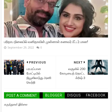
பரிதாப நிலையில் வனிதாவின் முன்னாள் கணவர் பீட்டர் பாலா!
September 29, 2022
0
PREVIOUS
NEXT
பரபரப்பான
வசூலில் 200
போட்டியில்
கோடியைத் தொட்ட
நியூஸிலாந்து அணி
க்ரிஷ்-3
வெற்றி
BLOGGER
DISQUS
FACEBOOK
POST A COMMENT
கருத்துகள் இல்லை