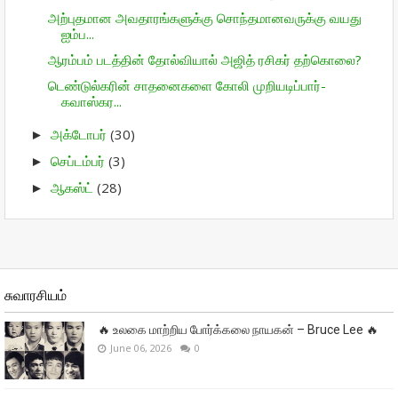
அற்புதமான அவதாரங்களுக்கு சொந்தமானவருக்கு வயது
ஐம்ப...
ஆரம்பம் படத்தின் தோல்வியால் அஜித் ரசிகர் தற்கொலை?
டெண்டுல்கரின் சாதனைகளை கோலி முறியடிப்பார்-
கவாஸ்கர...
அக்டோபர்
(30)
►
செப்டம்பர்
(3)
►
ஆகஸ்ட்
(28)
►
சுவாரசியம்
🔥 உலகை மாற்றிய போர்க்கலை நாயகன் – Bruce Lee 🔥
June 06, 2026
0