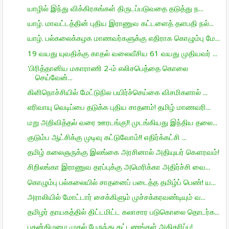
யாழில் இந்து விக்கிரகங்கள் திருடப்படுவதை தடுத்து ந...
யாழ். மாவட்டத்தின் புதிய இராணுவ கட்டளைத் தளபதி நல்...
யாழ். பல்கலைக்கழக மாணவர்களுக்கு எதிராக கொழும்பு மே...
19 வயது யுவதிக்கு காதல் வலைவீசிய 61 வயது முதியவர் ...
'பிரித்தானிய மகாராணி 2-ம் எலிசபெத்தை கொலை
செய்வேன்...
கிளிநொச்சியில் மேட்டுநில பயிர்ச்செய்கை விசமிகளால் ...
எரிவாயு வெடிப்பை தடுக்க புதிய சாதனம்! தமிழ் மாணவரி...
மறு அறிவித்தல் வரை ஊரடங்கு!! முடங்கியது இந்திய தலை...
குடும்ப ஆட்சிக்கு முடிவு கட்டுவோம்!! எதிர்க்கட்சி ...
தமிழ் கலைஞருக்கு இலங்கை அரசினால் அதியுயர் கௌரவம்!
சிறிலங்கா இராணுவ தரப்புக்கு அமெரிக்கா அதிர்ச்சி வை...
கொழும்பு பல்கலையில் சாதனைப் படைத்த தமிழ்ப் பெண்! ய...
அராலியில் மோட்டார் சைக்கிளும் முச்சக்கரவண்டியும் வ...
தமிழர் தாயகத்தில் திட்டமிட்ட கலாசார படுகொலை தொடர்க...
புதன்கிழமை முதல் பேருந்து கட்டணங்கள் அதிகரிப்பு!