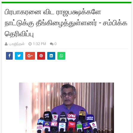
பிரபாகரனை விட ராஜபக்ஷக்களே
நாட்டுக்கு தீங்கிழைத்துள்ளனர் - சம்பிக்க
தெரிவிப்பு
பு.கஜிந்தன்
1:32 PM
0