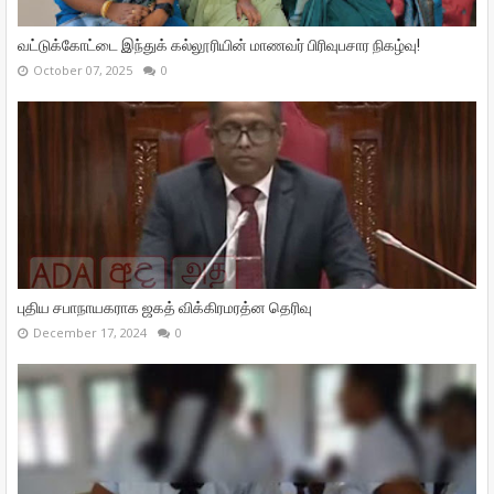
வட்டுக்கோட்டை இந்துக் கல்லூரியின் மாணவர் பிரிவுபசார நிகழ்வு!
October 07, 2025
0
புதிய சபாநாயகராக ஜகத் விக்கிரமரத்ன தெரிவு
December 17, 2024
0