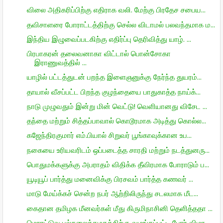
விலை அதிகரிப்பிற்கு எதிராக வலி. மேற்கு பிரதேச சபைய...
தவிசாளரை போராட்டத்திற்கு செல்ல விடாமல் பலவந்தமாக ம...
இந்திய இழுவைப்படகிற்கு எதிர்ப்பு தெரிவித்து யாழ். ...
பிரபாகரன் தலைவனாகா விட்டால் பொன்சோகா
இராணுவத்தில் ...
யாழில் பட்டத்துடன் பறந்த இளைஞனுக்கு நேர்ந்த துயரம்...
தாயால் வீசப்பட்ட பிறந்த குழந்தையை பாதுகாத்த நாய்க்...
நாடு முழுவதும் இன்று மின் வெட்டு! வெளியானது விசேட ...
தந்தை மற்றும் சித்தப்பாவால் கொடூரமாக அடித்து கொல்ல...
கஜேந்திரகுமார் எம்.பியால் சிறுவர் பூங்காவுக்கான உப...
நகையை உரியவரிடம் ஒப்படைத்த சாரதி மற்றும் நடத்துனரு...
பொதுமக்களுக்கு அபராதம் விதிக்க தீவிரமாக போராடும் ப...
யூடியூப் பார்த்து மனைவிக்கு பிரசவம் பார்த்த கணவர் ...
மாடு மேய்க்கச் சென்ற நபர் ஆற்றிலிருந்து சடலமாக மீட...
கைதான தமிழக மீனவர்கள் மீது கிருமிநாசினி தெளித்ததா ...
மொரட்டுவ பல்கலைக்கழகத்திற்கு வழங்கப்பட்ட போர் விமா...