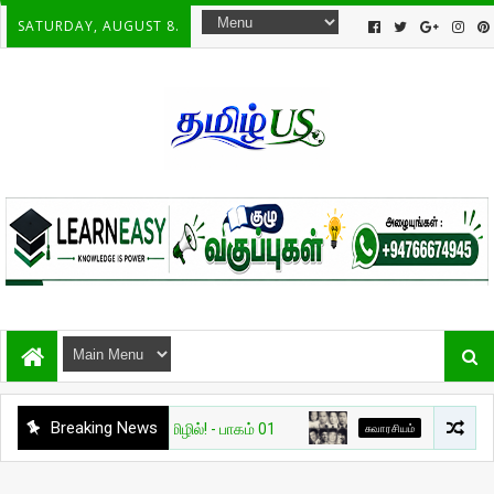
SATURDAY, AUGUST 8.
Breaking News
— அறிவோம் தமிழில்! - பாகம் 01
சுவாரசியம்
🔥 உலகை மாற்றிய ப