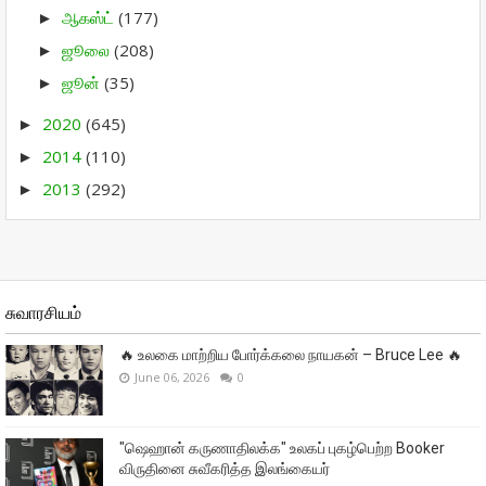
ஆகஸ்ட்
(177)
►
ஜூலை
(208)
►
ஜூன்
(35)
►
2020
(645)
►
2014
(110)
►
2013
(292)
►
சுவாரசியம்
🔥 உலகை மாற்றிய போர்க்கலை நாயகன் – Bruce Lee 🔥
June 06, 2026
0
"ஷெஹான் கருணாதிலக்க" உலகப் புகழ்பெற்ற Booker
விருதினை சுவீகரித்த இலங்கையர்