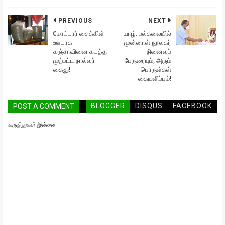
PREVIOUS
NEXT
மோட்டார் சைக்கிள்
யாழ். பல்கலையில்
ஊடாக
முன்னாள் நூலகர்
கஞ்சாவினை கடத்த
நினைவுப்
முற்பட்ட நால்வர்
பேருரையும், அரும்
கைது!
பொருள்கள்
கையளிப்பும்!
BLOGGER
DISQUS
FACEBOOK
POST A COMMENT
கருத்துகள் இல்லை