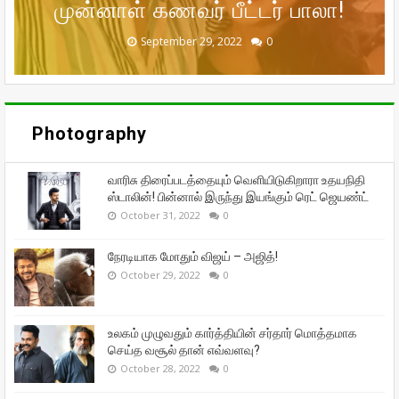
நேரடியாக மோதும் விஜய் – அஜித்!
முன்னாள் கணவர் பீட்டர் பாலா!
சந்தோஷத்தில் நடிகை மீனா!
தான் எவ்வளவு?
ஜெயண்ட்
September 29, 2022
September 16, 2022
October 31, 2022
October 29, 2022
October 28, 2022
0
0
0
0
0
Photography
வாரிசு திரைப்படத்தையும் வெளியிடுகிறாரா உதயநிதி
ஸ்டாலின்! பின்னால் இருந்து இயங்கும் ரெட் ஜெயண்ட்
October 31, 2022
0
நேரடியாக மோதும் விஜய் – அஜித்!
October 29, 2022
0
உலகம் முழுவதும் கார்த்தியின் சர்தார் மொத்தமாக
செய்த வசூல் தான் எவ்வளவு?
October 28, 2022
0