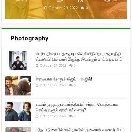
September 29, 2022
September 16, 2022
October 31, 2022
October 29, 2022
October 28, 2022
0
0
0
0
0
Photography
வாரிசு திரைப்படத்தையும் வெளியிடுகிறாரா உதயநிதி
ஸ்டாலின்! பின்னால் இருந்து இயங்கும் ரெட் ஜெயண்ட்
October 31, 2022
0
நேரடியாக மோதும் விஜய் – அஜித்!
October 29, 2022
0
உலகம் முழுவதும் கார்த்தியின் சர்தார் மொத்தமாக
செய்த வசூல் தான் எவ்வளவு?
October 28, 2022
0
பரிதாப நிலையில் வனிதாவின் முன்னாள் கணவர் பீட்டர்