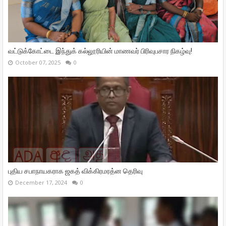
வட்டுக்கோட்டை இந்துக் கல்லூரியின் மாணவர் பிரிவுபசார நிகழ்வு!
October 07, 2025
0
புதிய சபாநாயகராக ஜகத் விக்கிரமரத்ன தெரிவு
December 17, 2024
0