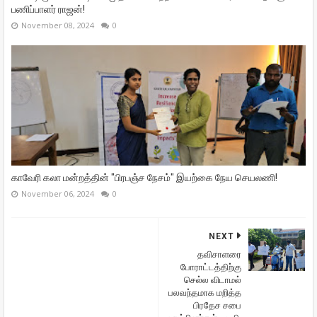
பணிப்பாளர் ராஜன்!
November 08, 2024
0
காவேரி கலா மன்றத்தின் "பிரபஞ்ச நேசம்" இயற்கை நேய செயலணி!
November 06, 2024
0
NEXT
தவிசாளரை
போராட்டத்திற்கு
செல்ல விடாமல்
பலவந்தமாக மறித்த
பிரதேச சபை