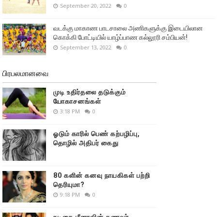
September 20, 2022
0
வடக்கு மாகாண பாடசாலை அணிகளுக்கு இடையிலான
கொக்கி போட்டியில் யாழ்ப்பாண கல்லூரி சம்பியன்!
September 13, 2022
0
பிரபலமானவை
முடி உதிர்தலை தடுக்கும்
யோகாசனங்கள்
3:18 PM
0
ஓடும் காரில் பெண் கற்பழிப்பு,
தொழில் அதிபர் கைது
80 களின் கனவு நாயகிகள் பற்றி
தெரியுமா?
9:18 PM
0
நடிகை மீனாவின் கணவர்