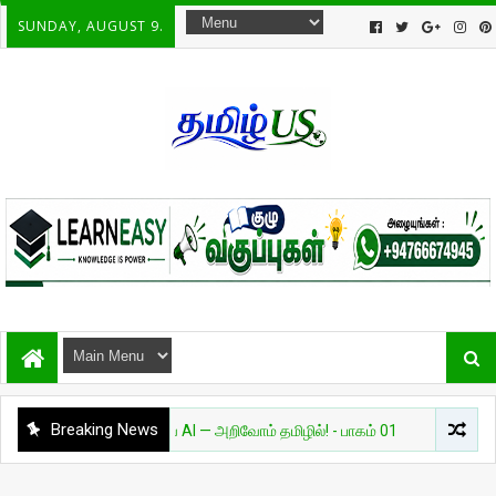
SUNDAY, AUGUST 9.
Breaking News
அறிவியல்
தேவை AI — அறிவோம் தமிழில்! - பாகம் 01
சுவாரசியம்
🔥