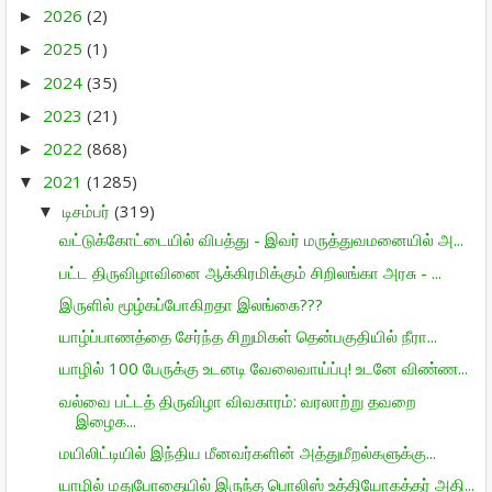
2026
(2)
►
2025
(1)
►
2024
(35)
►
2023
(21)
►
2022
(868)
►
2021
(1285)
▼
டிசம்பர்
(319)
▼
வட்டுக்கோட்டையில் விபத்து - இவர் மருத்துவமனையில் அ...
பட்ட திருவிழாவினை ஆக்கிரமிக்கும் சிறிலங்கா அரசு - ...
இருளில் மூழ்கப்போகிறதா இலங்கை???
யாழ்ப்பாணத்தை சேர்ந்த சிறுமிகள் தென்பகுதியில் நீரா...
யாழில் 100 பேருக்கு உடனடி வேலைவாய்ப்பு! உடனே விண்ண...
வல்வை பட்டத் திருவிழா விவகாரம்: வரலாற்று தவறை
இழைக...
மயிலிட்டியில் இந்திய மீனவர்களின் அத்துமீறல்களுக்கு...
யாழில் மதுபோதையில் இருந்த பொலிஸ் உத்தியோகத்தர் அதி...