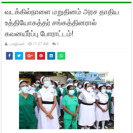
வடக்கில்நாளை மறுதினம் அரச தாதிய
உத்தியோகத்தர் சங்கத்தினரால்
கவனயீர்ப்பு போராட்டம்!
பு.கஜிந்தன்
11:27 AM
0