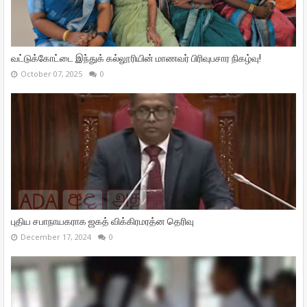
வட்டுக்கோட்டை இந்துக் கல்லூரியின் மாணவர் பிரிவுபசார நிகழ்வு!
October 07, 2025
0
புதிய சபாநாயகராக ஜகத் விக்கிரமரத்ன தெரிவு
December 17, 2024
0