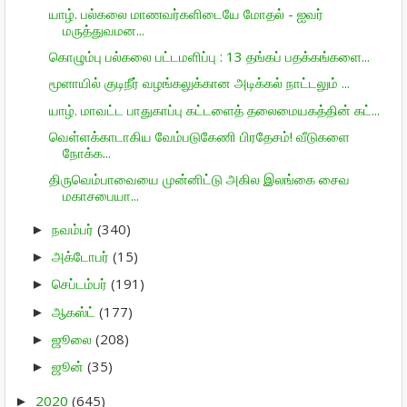
யாழ். பல்கலை மாணவர்களிடையே மோதல் - ஐவர்
மருத்துவமன...
கொழும்பு பல்கலை பட்டமளிப்பு : 13 தங்கப் பதக்கங்களை...
மூளாயில் குடிநீர் வழங்கலுக்கான அடிக்கல் நாட்டலும் ...
யாழ். மாவட்ட பாதுகாப்பு கட்டளைத் தலைமையகத்தின் கட்...
வெள்ளக்காடாகிய வேம்படுகேணி பிரதேசம்! வீடுகளை
நோக்க...
திருவெம்பாவையை முன்னிட்டு அகில இலங்கை சைவ
மகாசபையா...
நவம்பர்
(340)
►
அக்டோபர்
(15)
►
செப்டம்பர்
(191)
►
ஆகஸ்ட்
(177)
►
ஜூலை
(208)
►
ஜூன்
(35)
►
2020
(645)
►