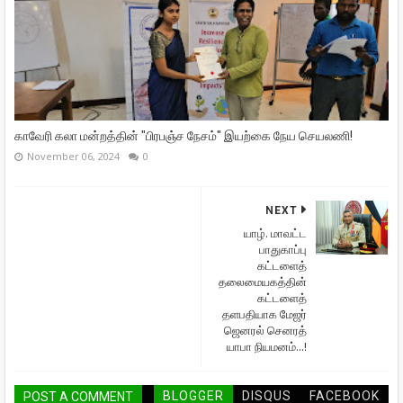
காவேரி கலா மன்றத்தின் "பிரபஞ்ச நேசம்" இயற்கை நேய செயலணி!
November 06, 2024
0
NEXT
யாழ். மாவட்ட
பாதுகாப்பு
கட்டளைத்
தலைமையகத்தின்
கட்டளைத்
தளபதியாக மேஜர்
ஜெனரல் செனரத்
யாபா நியமனம்...!
BLOGGER
DISQUS
FACEBOOK
POST A COMMENT