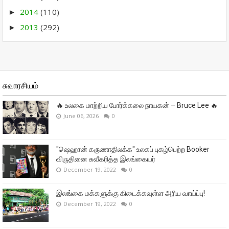
2014
(110)
►
2013
(292)
►
சுவாரசியம்
🔥 உலகை மாற்றிய போர்க்கலை நாயகன் – Bruce Lee 🔥
June 06, 2026
0
"ஷெஹான் கருணாதிலக்க" உலகப் புகழ்பெற்ற Booker
விருதினை சுவீகரித்த இலங்கையர்
December 19, 2022
0
இலங்கை மக்களுக்கு கிடைக்கவுள்ள அரிய வாய்ப்பு!
December 19, 2022
0