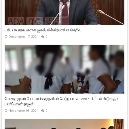
புதிய சபாநாயகராக ஜகத் விக்கிரமரத்ன தெரிவு
December 17, 2024
0
மோசடி மூலம் போட்டியில் முதலிடம் பெற்ற பாடசாலை - மிரட்டல் விடுக்கும்
பணிப்பாளர் ராஜன்!
November 08, 2024
0