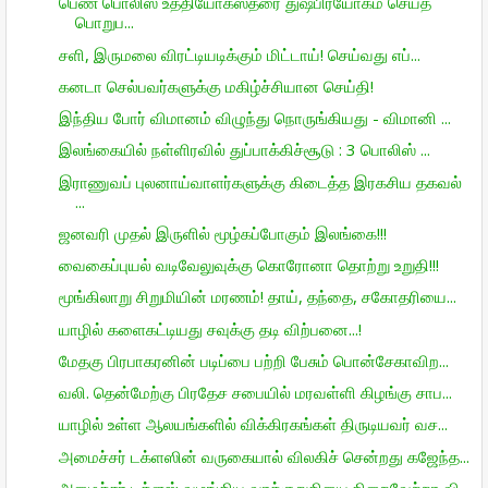
பெண் பொலிஸ் உத்தியோகஸ்தரை துஷ்பிரயோகம் செய்த
பொறுப...
சளி, இருமலை விரட்டியடிக்கும் மிட்டாய்! செய்வது எப்...
கனடா செல்பவர்களுக்கு மகிழ்ச்சியான செய்தி!
இந்திய போர் விமானம் விழுந்து நொருங்கியது - விமானி ...
இலங்கையில் நள்ளிரவில் துப்பாக்கிச்சூடு : 3 பொலிஸ் ...
இராணுவப் புலனாய்வாளர்களுக்கு கிடைத்த இரகசிய தகவல்
...
ஜனவரி முதல் இருளில் மூழ்கப்போகும் இலங்கை!!!
வைகைப்புயல் வடிவேலுவுக்கு கொரோனா தொற்று உறுதி!!!
மூங்கிலாறு சிறுமியின் மரணம்! தாய், தந்தை, சகோதரியை...
யாழில் களைகட்டியது சவுக்கு தடி விற்பனை...!
மேதகு பிரபாகரனின் படிப்பை பற்றி பேசும் பொன்சேகாவிற...
வலி. தென்மேற்கு பிரதேச சபையில் மரவள்ளி கிழங்கு சாப...
யாழில் உள்ள ஆலயங்களில் விக்கிரகங்கள் திருடியவர் வச...
அமைச்சர் டக்ளஸின் வருகையால் விலகிச் சென்றது கஜேந்த...
அமைச்சர் டக்ளஸ் வழங்கிய வாக்குறுதியை நிறைவேற்றா வி...