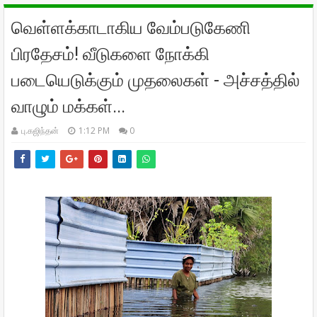
வெள்ளக்காடாகிய வேம்படுகேணி
பிரதேசம்! வீடுகளை நோக்கி
படையெடுக்கும் முதலைகள் - அச்சத்தில்
வாழும் மக்கள்...
பு.கஜிந்தன்
1:12 PM
0