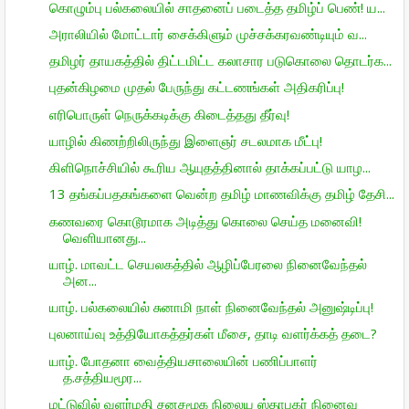
கொழும்பு பல்கலையில் சாதனைப் படைத்த தமிழ்ப் பெண்! ய...
அராலியில் மோட்டார் சைக்கிளும் முச்சக்கரவண்டியும் வ...
தமிழர் தாயகத்தில் திட்டமிட்ட கலாசார படுகொலை தொடர்க...
புதன்கிழமை முதல் பேருந்து கட்டணங்கள் அதிகரிப்பு!
எரிபொருள் நெருக்கடிக்கு கிடைத்தது தீர்வு!
யாழில் கிணற்றிலிருந்து இளைஞர் சடலமாக மீட்பு!
கிளிநொச்சியில் கூரிய ஆயுதத்தினால் தாக்கப்பட்டு யாழ...
13 தங்கப்பதகங்களை வென்ற தமிழ் மாணவிக்கு தமிழ் தேசி...
கணவரை கொடூரமாக அடித்து கொலை செய்த மனைவி!
வெளியானது...
யாழ். மாவட்ட செயலகத்தில் ஆழிப்பேரலை நினைவேந்தல்
அன...
யாழ். பல்கலையில் சுனாமி நாள் நினைவேந்தல் அனுஷ்டிப்பு!
புலனாய்வு உத்தியோகத்தர்கள் மீசை, தாடி வளர்க்கத் தடை?
யாழ். போதனா வைத்தியசாலையின் பணிப்பாளர்
த.சத்தியமூர...
மட்டுவில் வளர்மதி சனசமூக நிலைய ஸ்தாபகர் நினைவு