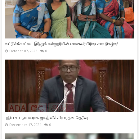
வட்டுக்கோட்டை இந்துக் கல்லூரியின் மாணவர் பிரிவுபசார நிகழ்வு!
October 07, 2025
0
புதிய சபாநாயகராக ஜகத் விக்கிரமரத்ன தெரிவு
December 17, 2024
0