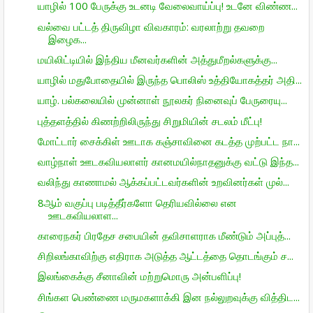
யாழில் 100 பேருக்கு உடனடி வேலைவாய்ப்பு! உடனே விண்ண...
வல்வை பட்டத் திருவிழா விவகாரம்: வரலாற்று தவறை
இழைக...
மயிலிட்டியில் இந்திய மீனவர்களின் அத்துமீறல்களுக்கு...
யாழில் மதுபோதையில் இருந்த பொலிஸ் உத்தியோகத்தர் அதி...
யாழ். பல்கலையில் முன்னாள் நூலகர் நினைவுப் பேருரையு...
புத்தளத்தில் கிணற்றிலிருந்து சிறுமியின் சடலம் மீட்பு!
மோட்டார் சைக்கிள் ஊடாக கஞ்சாவினை கடத்த முற்பட்ட நா...
வாழ்நாள் ஊடகவியலாளர் கானமயில்நாதனுக்கு வட்டு இந்த...
வலிந்து காணாமல் ஆக்கப்பட்டவர்களின் உறவினர்கள் முல்...
8ஆம் வகுப்பு படித்தீர்களோ தெரியவில்லை என
ஊடகவியலாள...
காரைநகர் பிரதேச சபையின் தவிசாளராக மீண்டும் அப்புத்...
சிறிலங்காவிற்கு எதிராக அடுத்த ஆட்டத்தை தொடங்கும் ச...
இலங்கைக்கு சீனாவின் மற்றுமொரு அன்பளிப்பு!
சிங்கள பெண்ணை மருமகளாக்கி இன நல்லுறவுக்கு வித்திட...