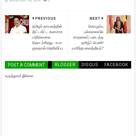
November 06, 2024
0
PREVIOUS
NEXT
தமிழர் தாயகத்தில்
கொழும்பு
திட்டமிட்ட கலாசார
பல்கலையில்
படுகொலை
சாதனைப் படைத்த
தொடர்கிறது - சபா
தமிழ்ப் பெண்!
குகதாஸ் தெரிவிப்பு
யாரிந்த வைத்தியர்?
BLOGGER
DISQUS
FACEBOOK
POST A COMMENT
கருத்துகள் இல்லை