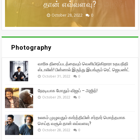
நேரடியாக மோதும் விஜய் – அஜித்!
முன்னாள் கணவர் பீட்டர் பாலா!
சந்தோஷத்தில் நடிகை மீனா!
தான் எவ்வளவு?
ஜெயண்ட்
September 29, 2022
September 16, 2022
October 31, 2022
October 29, 2022
October 28, 2022
0
0
0
0
0
Photography
வாரிசு திரைப்படத்தையும் வெளியிடுகிறாரா உதயநிதி
ஸ்டாலின்! பின்னால் இருந்து இயங்கும் ரெட் ஜெயண்ட்
October 31, 2022
0
நேரடியாக மோதும் விஜய் – அஜித்!
October 29, 2022
0
உலகம் முழுவதும் கார்த்தியின் சர்தார் மொத்தமாக
செய்த வசூல் தான் எவ்வளவு?
October 28, 2022
0