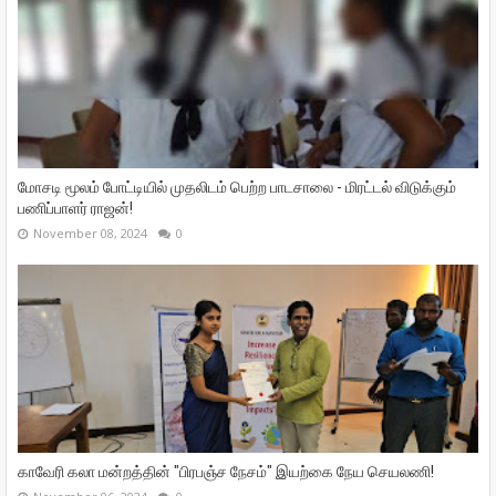
மோசடி மூலம் போட்டியில் முதலிடம் பெற்ற பாடசாலை - மிரட்டல் விடுக்கும்
பணிப்பாளர் ராஜன்!
November 08, 2024
0
காவேரி கலா மன்றத்தின் "பிரபஞ்ச நேசம்" இயற்கை நேய செயலணி!