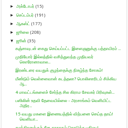
அக்டோபர்
(15)
►
செப்டம்பர்
(191)
►
ஆகஸ்ட்
(177)
►
ஜூலை
(208)
►
ஜூன்
(35)
▼
கஞ்சாவுடன் கைது செய்யப்பட்ட இளைஞனுக்கு பத்தாயிரம் ...
முதியோர் இல்லத்தில் வசித்துவந்த முதியவர்
கொரோனாவால...
இரண்டரை வயதுக் குழந்தைக்கு நிகழ்ந்த சோகம்!
மீண்டும் வெள்ளைவான் கடத்தலா? பொலிஸாரிடம் சிக்கிய
ஆ...
4 மாவட்டங்களைச் சேர்ந்த சில கிராம சேவகர் பிரிவுகள்...
பஸிலின் உதவி தேவையில்லை - அரசாங்கம் வெளியிட்ட
அதிர...
15 வயது மகளை இணையத்தில் விற்பனை செய்த தாய்!
வெளியா...
சுமந்திரனுக்குச் சீன தூதரகம் கொடுத்த பதிலடி!