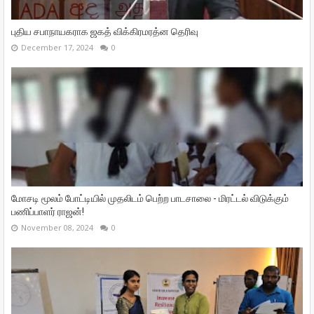
புதிய சபாநாயகராக ஜகத் விக்கிரமரத்ன தெரிவு
December 17, 2024
0
மோசடி மூலம் போட்டியில் முதலிடம் பெற்ற பாடசாலை - மிரட்டல் விடுக்கும்
பணிப்பாளர் ராஜன்!
November 08, 2024
0