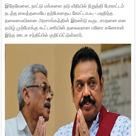
இதேவேளை, நாட்டு மக்களை நடு வீதியில் நிறுத்தி போராட்டம்
நடத்த வைத்தமையே தற்போதைய கோட்டாபய - மஹிந்த
தலைமையிலான அரசாங்கத்தின் இரண்டு வருட சாதனை என
தமிழ் முற்போக்கு கூட்டணியின் தலைவரான மனோ கணேசன்
இந்த ஊடக சந்திப்பில் குறிப்பிட்டுள்ளார்.