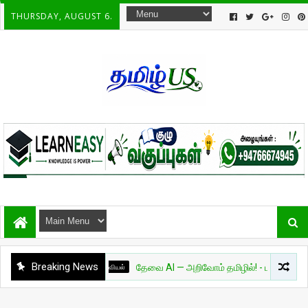
THURSDAY, AUGUST 6.
Breaking News
அறிவியல்
தேவை AI — அறிவோம் தமிழில்! - பாகம் 01