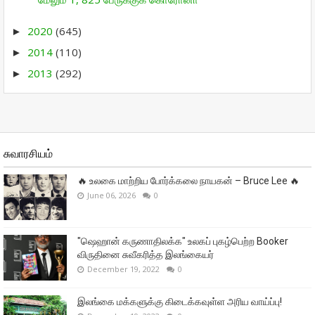
2020
(645)
►
2014
(110)
►
2013
(292)
►
சுவாரசியம்
🔥 உலகை மாற்றிய போர்க்கலை நாயகன் – Bruce Lee 🔥
June 06, 2026
0
"ஷெஹான் கருணாதிலக்க" உலகப் புகழ்பெற்ற Booker
விருதினை சுவீகரித்த இலங்கையர்
December 19, 2022
0
இலங்கை மக்களுக்கு கிடைக்கவுள்ள அரிய வாய்ப்பு!