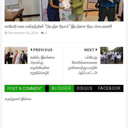
காவேரி கலா மன்றத்தின் "பிரபஞ்ச நேசம்" இயற்கை நேய செயலணி!
November 06, 2024
0
PREVIOUS
NEXT
சுவிஸ், இலங்கை
பல்வேறு
அரசுக்கு
கோரிக்கைகளை
வழங்கியுள்ள
முன்வைத்து யாழில்
உறுதிமொழி!
ஆர்ப்பாட்டம்!
BLOGGER
DISQUS
FACEBOOK
POST A COMMENT
கருத்துகள் இல்லை