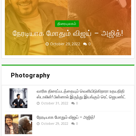
வெளியிடுகிறாரா உதயநிதி ஸ்டாலின்!
உலகம் முழுவதும் கார்த்தியின்
கணவர் இறந்த பின்னர்
சர்தார் மொத்தமாக செய்த வசூல்
பின்னால் இருந்து இயங்கும் ரெட்
பரிதாப நிலையில் வனிதாவின்
முதன்முதலாக உச்சக்கட்ட
திரையுலகம்
நேரடியாக மோதும் விஜய் – அஜித்!
முன்னாள் கணவர் பீட்டர் பாலா!
சந்தோஷத்தில் நடிகை மீனா!
தான் எவ்வளவு?
ஜெயண்ட்
September 29, 2022
September 16, 2022
October 31, 2022
October 29, 2022
October 28, 2022
0
0
0
0
0
Photography
வாரிசு திரைப்படத்தையும் வெளியிடுகிறாரா உதயநிதி
ஸ்டாலின்! பின்னால் இருந்து இயங்கும் ரெட் ஜெயண்ட்
October 31, 2022
0
நேரடியாக மோதும் விஜய் – அஜித்!
October 29, 2022
0