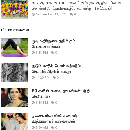
வடக்கு மாகாண பாடசாலை அணிகளுக்கு இடையிலான
கொக்கி போட்டியில் யாழ்ப்பாண கல்லூரி சம்பியன்!
September 13, 2022
0
பிரபலமானவை
முடி உதிர்தலை தடுக்கும்
யோகாசனங்கள்
3:18 PM
0
ஓடும் காரில் பெண் கற்பழிப்பு,
தொழில் அதிபர் கைது
11:20 PM
0
80 களின் கனவு நாயகிகள் பற்றி
தெரியுமா?
9:18 PM
0
நடிகை மீனாவின் கணவர்
வித்யாசாகர் காலமானார்
8:30 AM
0