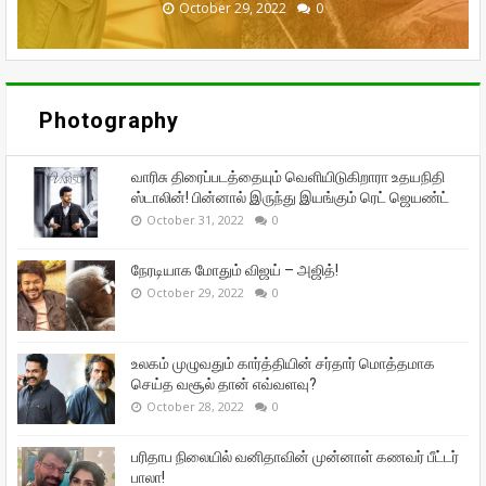
September 29, 2022
September 16, 2022
October 31, 2022
October 29, 2022
October 28, 2022
0
0
0
0
0
Photography
வாரிசு திரைப்படத்தையும் வெளியிடுகிறாரா உதயநிதி
ஸ்டாலின்! பின்னால் இருந்து இயங்கும் ரெட் ஜெயண்ட்
October 31, 2022
0
நேரடியாக மோதும் விஜய் – அஜித்!
October 29, 2022
0
உலகம் முழுவதும் கார்த்தியின் சர்தார் மொத்தமாக
செய்த வசூல் தான் எவ்வளவு?
October 28, 2022
0
பரிதாப நிலையில் வனிதாவின் முன்னாள் கணவர் பீட்டர்
பாலா!