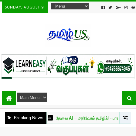
SUNDAY, AUGUST 9.
Breaking News
அறிவியல்
தேவை AI — அறிவோம் தமிழில்! - பாகம் 01