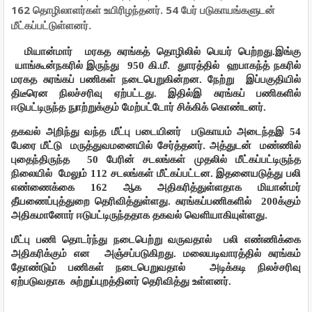
162 தொழிலாளர்கள் உயிரிழந்தனர். 54 பேர் படுகாயங்களுடன்
மீட்கப்பட்டுள்ளனர்.
மியான்மார்
மரகத சுரங்கத் தொழிலில் பெயர் பெற்றது.இங்கு
யாங்கூன்நகரில் இருந்து
950 கி.மீ.
துாரத்தில்
ஹபாகந்த் நகரில்
மரகத சுரங்கப் பணிகள் நடைபெறுகின்றன. நேற்று
இப்பகுதியில்
திடீரென நிலச்சரிவு ஏற்பட்டது. இதில்இ சுரங்கப் பணிகளில்
ஈடுபட்டிருந்த நுாற்றுக்கும் மேற்பட்டோர் சிக்கிக் கொண்டனர்.
தகவல் அறிந்து வந்த மீட்பு படையினர்
படுகாயம் அடைந்தஇ 54
பேரை மீட்டு
மருத்துவமனையில் சேர்த்தனர். அத்துடன்
மண்ணில்
புதைந்திருந்த
50 பேரின் சடலங்கள் முதலில் மீட்கப்பட்டிருந்த
நிலையில்
மேலும் 112 சடலங்கள் மீட்கப்பட்டன. இதனையடுத்து பலி
எண்ணைக்கை 162 ஆக அதிகரித்துள்ளதாக மியான்மர்
தீயணைப்புத்துறை தெரிவித்துள்ளது. சுரங்கப்பணிகளில்
200க்கும்
அதிகமானோர் ஈடுபட்டிருந்ததாக தகவல் வெளியாகியுள்ளது.
மீட்பு பணி தொடர்ந்து நடைபெற்று வருவதால்
பலி எண்ணிக்கை
அதிகரிக்கும் என
அஞ்சப்படுகிறது. மலையடிவாரத்தில் சுரங்கம்
தோண்டும் பணிகள் நடைபெறுவதால்
அடிக்கடி நிலச்சரிவு
ஏற்படுவதாக
சுற்றுப்புறத்தினர் தெரிவித்து உள்ளனர்.