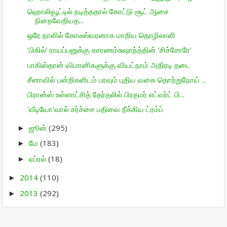
ஹொலிவூட்டில் நடித்ததால் கோட்டு சூட் ஆசை
நிறைவேறியத...
ஒரே நாளில் கோடீஸ்வரனாக மாறிய தொழிலாளி
‘பிகில்’ ராயப்பனுக்கு காரணம்சுஷாந்த்தின் ‘சிச்சோரே’
பாகிஸ்தான் விமானிகளுக்கு வியட்நாம் அதிரடி தடை
சீனாவில் பன்றிகளிடம் பரவும் புதிய வகை தொற்றுநோய் ...
பிரான்ஸ் உள்ளாட்சித் தேர்தலில் பிரதமர் எட்வர்ட் பி...
'வீடியோ'வால் சர்ச்சை பதிவை நீக்கிய ட்ரம்ப்
ஜூன்
(295)
►
மே
(183)
►
ஏப்ரல்
(18)
►
2014
(110)
►
2013
(292)
►