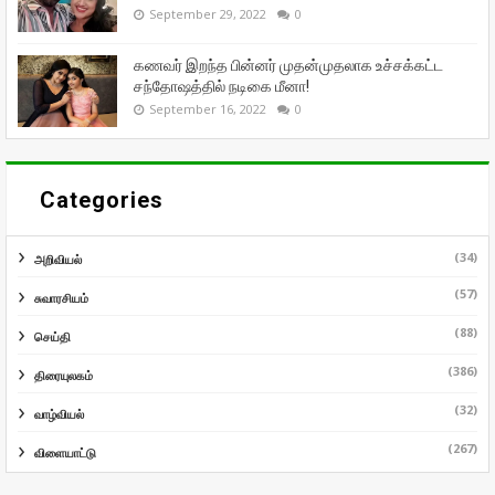
September 29, 2022
0
கணவர் இறந்த பின்னர் முதன்முதலாக உச்சக்கட்ட
சந்தோஷத்தில் நடிகை மீனா!
September 16, 2022
0
Categories
(34)
அறிவியல்
(57)
சுவாரசியம்
(88)
செய்தி
(386)
திரையுலகம்
(32)
வாழ்வியல்
(267)
விளையாட்டு