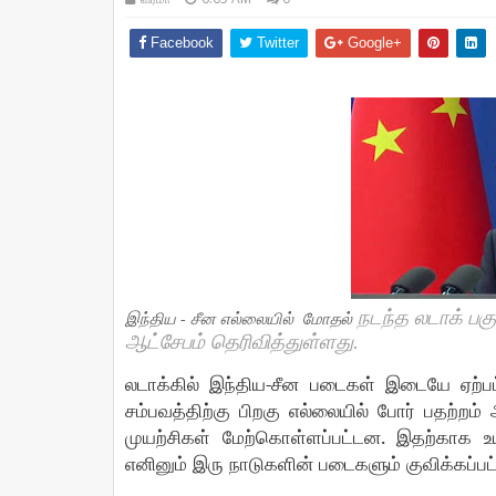
Facebook
Twitter
Google+
நடந்த
லடாக்
பகு
இந்திய - சீன எல்லையில்
மோதல்
ஆட்சேபம் தெரிவித்துள்ளது.
-
லடாக்கில்
இந்திய
சீன
படைகள்
இடையே
ஏற்ப
சம்பவத்திற்கு
பிறகு
எல்லையில்
போர்
பதற்றம்
.
முயற்சிகள்
மேற்கொள்ளப்பட்டன
இதற்காக
உ
எனினும்
இரு
நாடுகளின்
படைகளும்
குவிக்கப்பட