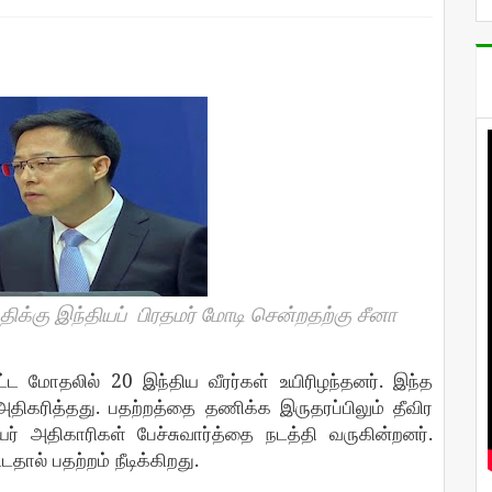
திக்கு இந்தியப்
பிரதமர்
மோடி
சென்றதற்கு சீனா
20
.
ட்ட
மோதலில்
இந்திய
வீரர்கள்
உயிரிழந்தனர்
இந்த
.
அதிகரித்தது
பதற்றத்தை
தணிக்க
இருதரப்பிலும்
தீவிர
.
யர்
அதிகாரிகள்
பேச்சுவார்த்தை
நடத்தி
வருகின்றனர்
.
்டதால்
பதற்றம்
நீடிக்கிறது