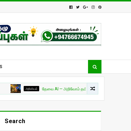
S
அறிவியல்
தேவை AI — அறிவோம் தமிழில்! - பாகம் 01
சுவாரசியம
Search