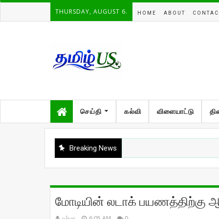
THURSDAY, AUGUST 6.
HOME
ABOUT
CONTAC
செய்தி
கல்வி
விளையாட்டு
தி
Breaking News
மோடியின் லடாக் பயணத்திற்கு ஆ
வர்மா
6:05 AM
0