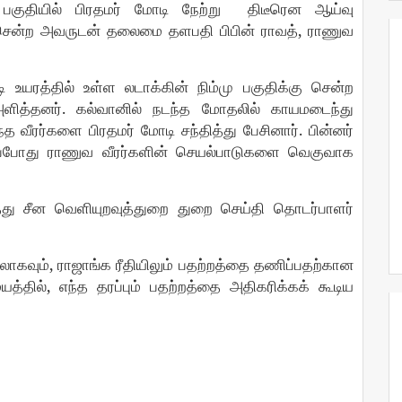
பகுதியில்
பிரதமர்
மோடி
நேற்று
திடீரென
ஆய்வு
,
சென்ற
அவருடன்
தலைமை
தளபதி
பிபின்
ராவத்
ராணுவ
ி
உயரத்தில்
உள்ள
லடாக்கின்
நிம்மு
பகுதிக்கு
சென்ற
.
ளித்தனர்
கல்வானில்
நடந்த
மோதலில்
காயமடைந்து
.
்த
வீரர்களை
பிரதமர்
மோடி
சந்தித்து
பேசினார்
பின்னர்
்போது
ராணுவ
வீரர்களின்
செயல்பாடுகளை
வெகுவாக
்து
சீன
வெளியுறவுத்துறை
துறை
செய்தி
தொடர்பாளர்
,
லாகவும்
ராஜாங்க
ரீதியிலும்
பதற்றத்தை
தணிப்பதற்கான
,
யத்தில்
எந்த
தரப்பும்
பதற்றத்தை
அதிகரிக்கக்
கூடிய