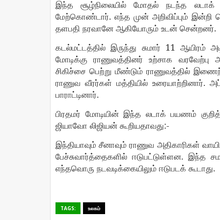
இந்த
சூழ்நிலையில்
மோதல்
நடந்த
லடாக்
.
மேற்கொண்டார்
எந்த
முன்
அறிவிப்பும்
இன்றி
.
தளபதி
நரவானே
ஆகியோரும்
உடன்
சென்றனர்
11
கடல்மட்டத்தில்
இருந்து
சுமார்
ஆயிரம்
அட
மோடிக்கு
ராணுவத்தினர்
உற்சாக
வரவேற்பு
அ
சிகிச்சை
பெற்று
மீண்டும்
ராணுவத்தில்
இணைந
.
ராணுவ
வீரர்கள்
மத்தியில்
உரையாற்றினார்
அப
.
பாராட்டினார்
பிரதமர்
மோடியின்
இந்த
லடாக்
பயணம்
குறித
:-
ஜியாவோ
லிஜியன்
கூறியதாவது
இந்தியாவும்
சீனாவும்
ராணுவ
அதிகாரிகள்
வாயி
.
பேச்சுவார்த்தைகளில்
ஈடுபட்டுள்ளன
இந்த
சம
.
எந்தவொரு
நடவடிக்கையிலும்
ஈடுபடக்
கூடாது
TAGS:
உலகம்