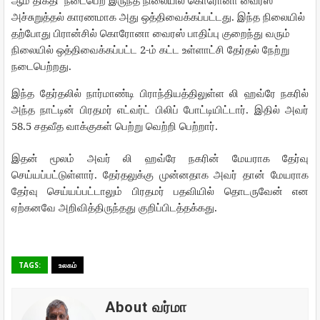
ஆம் திகதி
நடைபெற
இருந்த
நிலையில்
கொரோனா
வைரஸ்
.
அச்சுறுத்தல்
காரணமாக
அது
ஒத்திவைக்கப்பட்டது
இந்த
நிலையில்
தற்போது
பிரான்சில்
கொரோனா
வைரஸ்
பாதிப்பு
குறைந்து
வரும்
2-
நிலையில்
ஒத்திவைக்கப்பட்ட
ம்
கட்ட
உள்ளாட்சி
தேர்தல்
நேற்று
.
நடைபெற்றது
இந்த
தேர்தலில்
நார்மாண்டி
பிராந்தியத்திலுள்ள
லி
ஹவ்ரே
நகரில்
.
அந்த
நாட்டின்
பிரதமர்
எட்வர்ட்
பிலிப்
போட்டியிட்டார்
இதில்
அவர்
58.5
.
சதவீத
வாக்குகள்
பெற்று
வெற்றி
பெற்றார்
இதன்
மூலம்
அவர்
லி
ஹவ்ரே
நகரின்
மேயராக
தேர்வு
.
செய்யப்பட்டுள்ளார்
தேர்தலுக்கு
முன்னதாக
அவர்
தான்
மேயராக
தேர்வு
செய்யப்பட்டாலும்
பிரதமர்
பதவியில்
தொடருவேன்
என
.
ஏற்கனவே
அறிவித்திருந்தது
குறிப்பிடத்தக்கது
TAGS:
உலகம்
About வர்மா