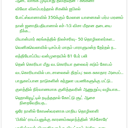
ஆடை வாங்க முடியாது தவித்தேன் - கங்கனா
விவோ விளம்பரத்தால் சிகலில் ஐபிஎல்
போட்ஸ்வானாவில் 350க்கும் மேலான யானைகள் மர்ம மரணம்
நான் ஜனாதிபதியானால் எச்-1பி விசா மீதான தடையை
நீக்க...
மியான்மார் சுரங்கத்தில் நிலச்சரிவு- 50 தொழிலாளர்கள...
வெனிசுவெலாவில் டிசம்பர் மாதம் பாராளுமன்ற தேர்தல் ந...
எத்தியோப்பிய வன்முறையில் 81 பேர் பலி
தென் கொரியா மீது வடகொரியா தலைவர் கடும் கோபம்
வடகொரியாவில் பாடசாலைகள் திறப்பு: உலக சுகாதார அமைப்...
பாதுகாப்பான நாடுகளின் சுற்றுலா பயணிகளுக்கு மட்டு...
குளத்தில் நிர்வாணமாக குளித்தவரின் ஆணுறுப்பு வழியாக...
ஹொலிவூட்டில் நடித்ததால் கோட்டு சூட் ஆசை
நிறைவேறியத...
ஒரே நாளில் கோடீஸ்வரனாக மாறிய தொழிலாளி
‘பிகில்’ ராயப்பனுக்கு காரணம்சுஷாந்த்தின் ‘சிச்சோரே’
பாகிஸ்தான் விமானிகளுக்கு வியட்நாம் அதிரடி தடை