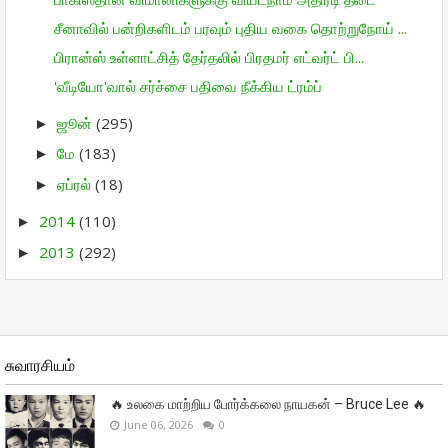
சீனாவில் பன்றிகளிடம் பரவும் புதிய வகை தொற்றுநோய் ...
பிரான்ஸ் உள்ளாட்சித் தேர்தலில் பிரதமர் எட்வர்ட் பி...
'வீடியோ'வால் சர்ச்சை பதிவை நீக்கிய ட்ரம்ப்
ஜூன்
(295)
►
மே
(183)
►
ஏப்ரல்
(18)
►
2014
(110)
►
2013
(292)
►
சுவாரசியம்
🔥 உலகை மாற்றிய போர்க்கலை நாயகன் – Bruce Lee 🔥
June 06, 2026
0