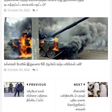
நடாத்தப்பட்டமையால் பதட்டம்!
October 03, 2022
0
உக்ரைன் போரில் இதுவரை 60 ஆயிரம் ரஷ்ய வீரர்கள் பலி!
October 03, 2022
0
PREVIOUS
NEXT
'வீடியோ'வால்
சீனாவில்
சர்ச்சை பதிவை
பன்றிகளிடம் பரவும்
நீக்கிய ட்ரம்ப்
புதிய வகை
தொற்றுநோய்
வைரஸ்