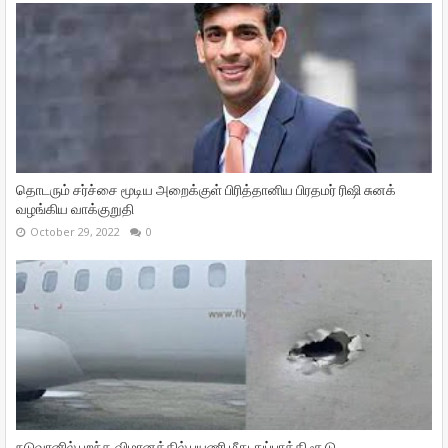
தொடரும் சர்ச்சை மூடிய அறைக்குள் பிரித்தானிய பிரதமர் ரிஷி சுனக்
வழங்கிய வாக்குறுதி
October 29, 2022
0
நடுவானில் பறந்த விமானத்தில் பயணி மீது துப்பாக்கி சூடு