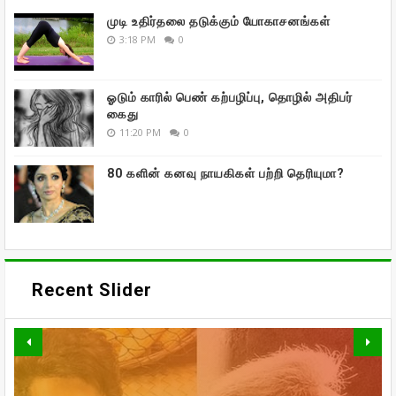
முடி உதிர்தலை தடுக்கும் யோகாசனங்கள்
3:18 PM
0
ஓடும் காரில் பெண் கற்பழிப்பு, தொழில் அதிபர்
கைது
11:20 PM
0
80 களின் கனவு நாயகிகள் பற்றி தெரியுமா?
Recent Slider