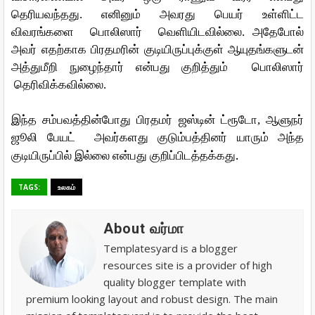
தெரியவந்தது
.
எனினும்
அவரது
பெயர்
உள்ளிட்ட
விவரங்களை
பொலிஸார்
வெளியிடவில்லை
.
அதேபோல்
அவர்
எதற்காக
பிரதமரின்
குடியிருப்புக்குள்
ஆயுதங்களுடன்
அத்துமீறி
நுழைந்தார்
என்பது
குறித்தும்
பொலிஸார்
தெரிவிக்கவில்லை
.
இந்த
சம்பவத்தின்போது
பிரதமர்
ஜஸ்டின்
ட்ரூடோ
,
ஆளுநர்
ஜூலி
பேயட்
அவர்களது
குடும்பத்தினர்
யாரும்
அந்த
.
குடியிருப்பில்
இல்லை
என்பது
குறிப்பிடத்தக்கது
TAGS:
உலகம்
About வர்மா
Templatesyard is a blogger
resources site is a provider of high
quality blogger template with
premium looking layout and robust design. The main