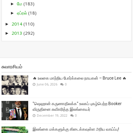
மே
(183)
►
ஏப்ரல்
(18)
►
2014
(110)
►
2013
(292)
►
சுவாரசியம்
🔥 உலகை மாற்றிய போர்க்கலை நாயகன் – Bruce Lee 🔥
June 06, 2026
0
"ஷெஹான் கருணாதிலக்க" உலகப் புகழ்பெற்ற Booker
விருதினை சுவீகரித்த இலங்கையர்
December 19, 2022
0
இலங்கை மக்களுக்கு கிடைக்கவுள்ள அரிய வாய்ப்பு!