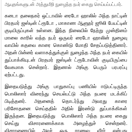
.
ஆயுதங்களுடன்
அத்துமீறி
நுழைந்த
நபர்
கைது
செய்யப்பட்டார்
கனடா
தலைநகர்
ஒட்டாவில்
ரைடோ
ஹாலில்
அந்த
நாட்டின்
பிரதமர்
ஜஸ்டின்
ட்ரூடோ
,
மாகாண
ஆளுநர்
ஜூலி
பேயட்டின்
குடியிருப்புகள்
உள்ளன
.
இந்த
நிலையில்
நேற்று
முன்தினம்
மாலை
காரில்
வந்த
நபர்
ஒருவர்
ரைடோ
ஹாலின்
நுழைவு
வாயில்
கதவை
காரை
கொண்டு
மோதி
சேதப்படுத்தினார்
.
அதன்
பின்னர்
வளாகத்துக்குள்
நுழைந்த
அந்த
நபர்
கையில்
துப்பாக்கியுடன்
பிரதமர்
ஜஸ்டின்
ட்ரூடோவின்
குடியிருப்பை
வேகமாக
சென்றார்
.
இதனால்
அங்கு
பெரும்
பரபரப்பு
ஏற்பட்டது
.
இதையடுத்து
அங்கு
பாதுகாப்பு
பணியில்
ஈடுபட்டிருந்த
பொலிஸார்
விரைந்து
செயல்பட்டு
அந்த
நபரை
மடக்கிப்
பிடித்தனர்
.
அதனைத்
தொடர்ந்து
அவரது
காரை
பரிசோதனை
செய்ததில்
அதில்
இரண்டு துப்பாக்கிகள்
இருந்தன
.
இதையடுத்து
பொலிஸார்
அந்த
நபரை
கைது
செய்து
விசாரணைக்காக
அழைத்துச்
சென்றனர்
.
விசாரணையில்
அவர்
ஒரு
ராணுவ
வீரர்
என்பது