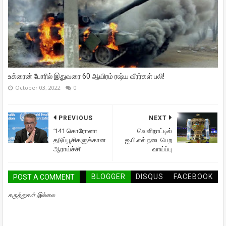
உக்ரைன் போரில் இதுவரை 60 ஆயிரம் ரஷ்ய வீரர்கள் பலி!
October 03, 2022
0
PREVIOUS
NEXT
‘141 கொரோனா
வெளிநாட்டில்
தடுப்பூசிகளுக்கான
ஐ.பி.எல் நடைபெற
ஆராய்ச்சி’
வாய்ப்பு
BLOGGER
DISQUS
FACEBOOK
POST A COMMENT
கருத்துகள் இல்லை