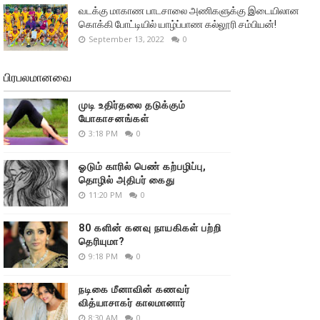
வடக்கு மாகாண பாடசாலை அணிகளுக்கு இடையிலான
கொக்கி போட்டியில் யாழ்ப்பாண கல்லூரி சம்பியன்!
September 13, 2022
0
பிரபலமானவை
முடி உதிர்தலை தடுக்கும்
யோகாசனங்கள்
3:18 PM
0
ஓடும் காரில் பெண் கற்பழிப்பு,
தொழில் அதிபர் கைது
11:20 PM
0
80 களின் கனவு நாயகிகள் பற்றி
தெரியுமா?
9:18 PM
0
நடிகை மீனாவின் கணவர்
வித்யாசாகர் காலமானார்
8:30 AM
0