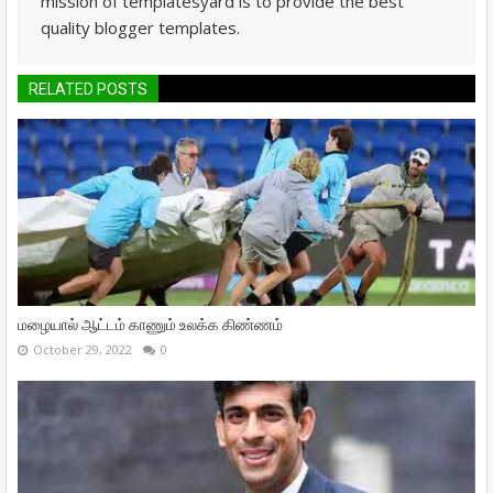
mission of templatesyard is to provide the best
quality blogger templates.
RELATED POSTS
மழையால் ஆட்டம் காணும் உலக்க கிண்ணம்
October 29, 2022
0