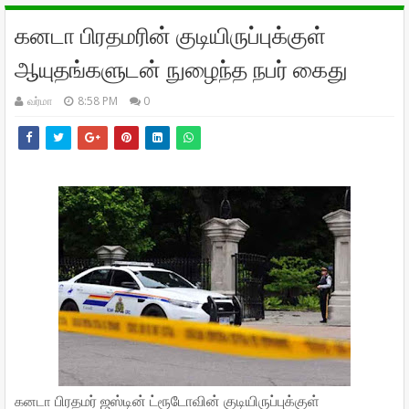
கனடா பிரதமரின் குடியிருப்புக்குள்
ஆயுதங்களுடன் நுழைந்த நபர் கைது
வர்மா
8:58 PM
0
கனடா
பிரதமர்
ஜஸ்டின்
ட்ரூடோவின்
குடியிருப்புக்குள்