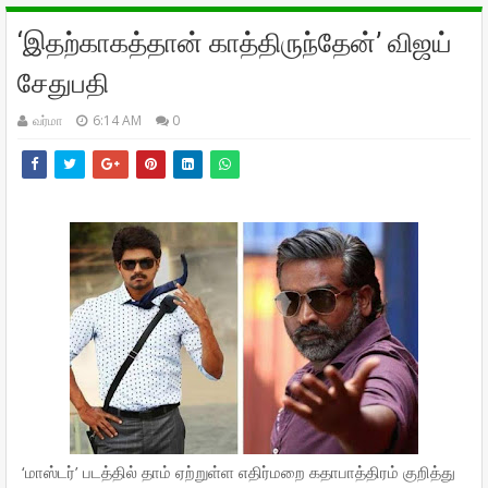
‘இதற்காகத்தான் காத்திருந்தேன்’ விஜய்
சேதுபதி
வர்மா
6:14 AM
0
‘
மாஸ்டர்
’
படத்தில்
தாம்
ஏற்றுள்ள
எதிர்மறை
கதாபாத்திரம்
குறித்து