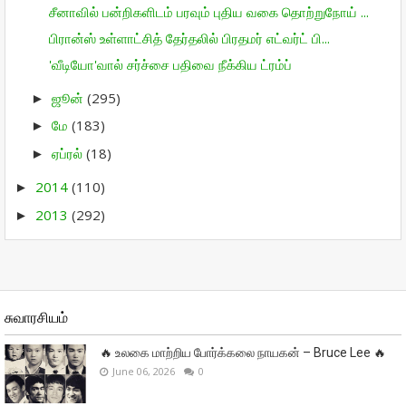
சீனாவில் பன்றிகளிடம் பரவும் புதிய வகை தொற்றுநோய் ...
பிரான்ஸ் உள்ளாட்சித் தேர்தலில் பிரதமர் எட்வர்ட் பி...
'வீடியோ'வால் சர்ச்சை பதிவை நீக்கிய ட்ரம்ப்
ஜூன்
(295)
►
மே
(183)
►
ஏப்ரல்
(18)
►
2014
(110)
►
2013
(292)
►
சுவாரசியம்
🔥 உலகை மாற்றிய போர்க்கலை நாயகன் – Bruce Lee 🔥
June 06, 2026
0