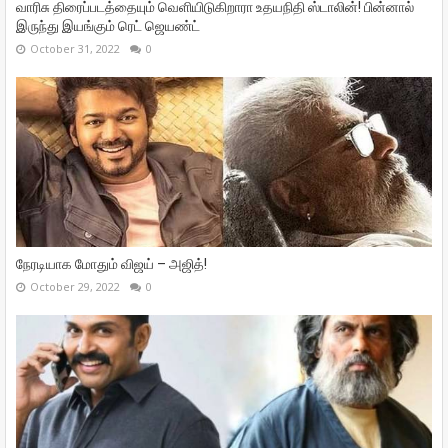
வாரிசு திரைப்படத்தையும் வெளியிடுகிறாரா உதயநிதி ஸ்டாலின்! பின்னால்
இருந்து இயங்கும் ரெட் ஜெயண்ட்
October 31, 2022
0
நேரடியாக மோதும் விஜய் – அஜித்!
October 29, 2022
0