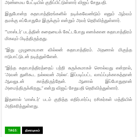
அண்மைய
பேட்டியில்
குறிப்பிட்டுள்ளார்
விஜய்
சேதுபதி
.
இதுபோன்ற
கதாபாத்திரங்களில்
நடிக்கவேண்டும்
எனும்
ஆர்வம்
தமக்கு
எப்போதுமே
இருக்கும்
என்றும்
அவர்
தெரிவித்துள்ளார்
.
“’
மாஸ்டர்
’
படத்தின்
கதையைக்
கேட்டபோது
எனக்கான
கதாபாத்திரம்
மிகவும்
பிடித்திருந்தது
.
“
இது
முழுமையான
வில்லன்
கதாபாத்திரம்
.
அதனால்
மிகுந்த
ஈடுபாட்டுடன்
நடித்துள்ளேன்
.
“
இந்த
கதாபாத்திரத்தைப்
பற்றி
சுருக்கமாகச்
சொல்வது
என்றால்
,
‘
அவன்
துளிகூட
நல்லவன்
அல்ல
’.
இப்படிப்பட்ட
வாய்ப்புக்காகத்தான்
ஆவலுடன்
காத்திருந்தேன்
.
ஆனால்
இப்போதுதான்
அமைந்திருக்கிறது
,”
என்று
விஜய்
சேதுபதி
தெரிவித்துள்ளார்
.
இதனால்
‘
மாஸ்டர்
’
படம்
குறித்த
எதிர்பார்ப்பு
ரசிகர்கள்
மத்தியில்
அதிகரித்துள்ளது
.
TAGS:
திரையுலகம்