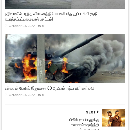
நடுவானில் பறந்த விமானத்தில் பயணி மீது துப்பாக்கி சூடு
நடாத்தப்பட்டமையால் பதட்டம்!
October 03, 2022
0
உக்ரைன் போரில் இதுவரை 60 ஆயிரம் ரஷ்ய வீரர்கள் பலி!
October 03, 2022
0
NEXT
‘பிகில்’ ராயப்பனுக்கு
காரணம்சுஷாந்த்தி