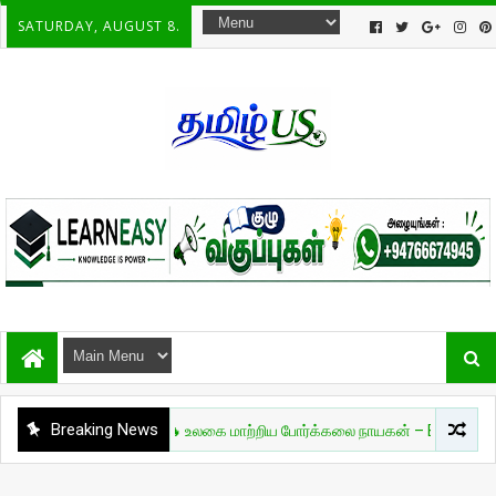
SATURDAY, AUGUST 8.
Breaking News
சுவாரசியம்
🔥 உலகை மாற்றிய போர்க்கலை நாயகன் – Bruce Lee 🔥