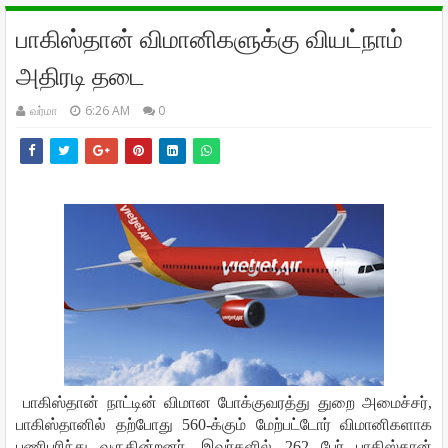
பாகிஸ்தான் விமானிகளுக்கு வியட்நாம்
அதிரடி தடை
வர்மா
6:26 AM
0
பாகிஸ்தான்
நாட்டின்
விமான
போக்குவரத்து
துறை
அமைச்சர்
,
பாகிஸ்தானில்
தற்போது
560-
க்கும்
மேற்பட்டோர்
விமானிகளாக
பணிபுரிந்து
வருகின்றனர்
.
இவர்களில்
262
பேர்
பாகிஸ்தான்