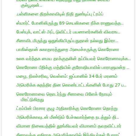
குல்பூஷன்...
.பள்ளிகளை திறக்காவிடில் நிதி துண்டிப்பு ட்ரம்ப்
ஸ்மார்ட் போனிலிருந்து 89 செயலிகளை நீக்க ராணுவத்த...
பேஸ்புக், வாட்ஸ் அப், டுவிட்டர் பயனாளர்களின் விவரங...
சீனாவிடமிருந்து ஒதுங்கியிருப்பதுதான் நல்லது இம்ரா...
பாகிஸ்தான் சுகாதாரத்துறை அமைச்சருக்கு கொரோனா
உலக வர்த்தக மைய தாக்குதலின் தப்பியவர் கொரோனாவுக்க...
கொரோனா பீதிக்கு மத்தியில் குரோஷியாவில் பாராளுமன்ற ...
மழை, நிலச்சரிவு, வெள்ளம்: ஜப்பானில் 34 பேர் மரணம்
அமெரிக்க சுதந்திர தின கொண்டாட்டங்களின் போது 27 ப...
கொரோனாவை தொடர்ந்து சீனாவை பிளேக் நோயும்
மிரட்டுகிறது
ட்ரம்பின் பிரசார குழு அதிகாரிக்கு கொரோனா தொற்று
அமெரிக்காவுடன் மீண்டும் பேச்சுவார்த்தை நடத்தும் தி...
விமான நிலையத்தில் தூங்கியவர் விமானம் தவறவிட்டார்
சீனாவுக்கு எதிராக அமெரிக்காவில் இந்தியர்கள் போராட்...