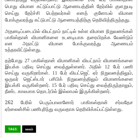
பொது
விமான
கட்டுப்பாட்டு
ஆணையத்தின்
தேர்வில்
குளறுபடி
செய்து
தேர்ச்சி
பெற்றவர்கள்
எனத்
குளோபல்
விமான
போக்குவரத்து
கட்டுபாட்டு
ஆணையத்திற்கு
தெரிவித்திருந்தது
.
அதனடிப்படையில்
வியட்நாம்
நாட்டில்
உள்ள
விமான
நிறுவனங்கள்
பாகிஸ்தான்
விமானிகளை
உடனடியாக
தரையிறக்க
வேண்டும்
என
அநாட்டு
விமான
போக்குவரத்து
ஆணையம்
உத்தரவிட்டுள்ளது
.
தற்போது
27
பாகிஸ்தான்
விமானிகள்
வியட்நாம்
விமானங்களை
இயக்க
பதிவு
செய்து
வைத்துள்ளனர்
.
அதில்
12
பேர்
பணி
செய்து
வருகிறார்கள்
. 11
பேர்
வியட்ஜெட்
ஏர்
நிறுவனத்திலும்
,
ஒருவர்
ஜெட்ஸ்டார்
பசிபிக்
நிறுவனத்திலும்
விமானங்களை
இயக்கி
வருகின்றனர்
. 15
பேர்
பதிவு
செய்து
வைத்திருந்தாலும்
,
நீண்ட
காலமாக
தொடர்பில்
இல்லாமல்
இருக்கின்றனர்
.
262
பேரில்
பெரும்பாலானோர்
பாகிகஸ்தான்
சர்வதேச
.
ஏர்லைன்சில்
பணிபுரிந்து
வருவதாக
தெரிவிக்கப்பட்டுள்ளது
TAGS:
உலகம்