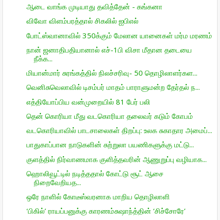
ஆடை வாங்க முடியாது தவித்தேன் - கங்கனா
விவோ விளம்பரத்தால் சிகலில் ஐபிஎல்
போட்ஸ்வானாவில் 350க்கும் மேலான யானைகள் மர்ம மரணம்
நான் ஜனாதிபதியானால் எச்-1பி விசா மீதான தடையை
நீக்க...
மியான்மார் சுரங்கத்தில் நிலச்சரிவு- 50 தொழிலாளர்கள...
வெனிசுவெலாவில் டிசம்பர் மாதம் பாராளுமன்ற தேர்தல் ந...
எத்தியோப்பிய வன்முறையில் 81 பேர் பலி
தென் கொரியா மீது வடகொரியா தலைவர் கடும் கோபம்
வடகொரியாவில் பாடசாலைகள் திறப்பு: உலக சுகாதார அமைப்...
பாதுகாப்பான நாடுகளின் சுற்றுலா பயணிகளுக்கு மட்டு...
குளத்தில் நிர்வாணமாக குளித்தவரின் ஆணுறுப்பு வழியாக...
ஹொலிவூட்டில் நடித்ததால் கோட்டு சூட் ஆசை
நிறைவேறியத...
ஒரே நாளில் கோடீஸ்வரனாக மாறிய தொழிலாளி
‘பிகில்’ ராயப்பனுக்கு காரணம்சுஷாந்த்தின் ‘சிச்சோரே’