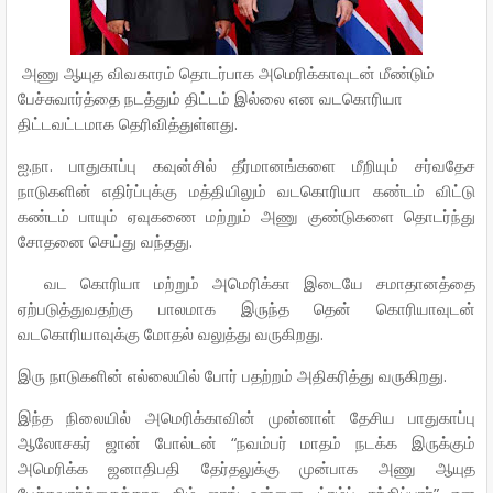
அணு
ஆயுத
விவகாரம்
தொடர்பாக
அமெரிக்காவுடன்
மீண்டும்
பேச்சுவார்த்தை
நடத்தும்
திட்டம்
இல்லை
என
வடகொரியா
.
திட்டவட்டமாக
தெரிவித்துள்ளது
.
.
ஐ
நா
பாதுகாப்பு
கவுன்சில்
தீர்மானங்களை
மீறியும்
சர்வதேச
நாடுகளின்
எதிர்ப்புக்கு
மத்தியிலும்
வடகொரியா
கண்டம்
விட்டு
கண்டம்
பாயும்
ஏவுகணை
மற்றும்
அணு
குண்டுகளை
தொடர்ந்து
.
சோதனை
செய்து
வந்தது
வட
கொரியா
மற்றும்
அமெரிக்கா
இடையே
சமாதானத்தை
ஏற்படுத்துவதற்கு
பாலமாக
இருந்த
தென்
கொரியாவுடன்
.
வடகொரியாவுக்கு
மோதல்
வலுத்து
வருகிறது
.
இரு
நாடுகளின்
எல்லையில்
போர்
பதற்றம்
அதிகரித்து
வருகிறது
இந்த
நிலையில்
அமெரிக்காவின்
முன்னாள்
தேசிய
பாதுகாப்பு
“
ஆலோசகர்
ஜான்
போல்டன்
நவம்பர்
மாதம்
நடக்க
இருக்கும்
அமெரிக்க
ஜனாதிபதி
தேர்தலுக்கு
முன்பாக
அணு
ஆயுத