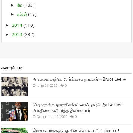
மே
(183)
►
ஏப்ரல்
(18)
►
2014
(110)
►
2013
(292)
►
சுவாரசியம்
🔥 உலகை மாற்றிய போர்க்கலை நாயகன் – Bruce Lee 🔥
June 06, 2026
0
"ஷெஹான் கருணாதிலக்க" உலகப் புகழ்பெற்ற Booker
விருதினை சுவீகரித்த இலங்கையர்
December 19, 2022
0
இலங்கை மக்களுக்கு கிடைக்கவுள்ள அரிய வாய்ப்பு!