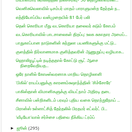
வெனிசுவெலாவில் டிசம்பர் மாதம் பாராளுமன்ற தேர்தல் ந...
எத்தியோப்பிய வன்முறையில் 81 பேர் பலி
தென் கொரியா மீது வடகொரியா தலைவர் கடும் கோபம்
வடகொரியாவில் பாடசாலைகள் திறப்பு: உலக சுகாதார அமைப்...
பாதுகாப்பான நாடுகளின் சுற்றுலா பயணிகளுக்கு மட்டு...
குளத்தில் நிர்வாணமாக குளித்தவரின் ஆணுறுப்பு வழியாக...
ஹொலிவூட்டில் நடித்ததால் கோட்டு சூட் ஆசை
நிறைவேறியத...
ஒரே நாளில் கோடீஸ்வரனாக மாறிய தொழிலாளி
‘பிகில்’ ராயப்பனுக்கு காரணம்சுஷாந்த்தின் ‘சிச்சோரே’
பாகிஸ்தான் விமானிகளுக்கு வியட்நாம் அதிரடி தடை
சீனாவில் பன்றிகளிடம் பரவும் புதிய வகை தொற்றுநோய் ...
பிரான்ஸ் உள்ளாட்சித் தேர்தலில் பிரதமர் எட்வர்ட் பி...
'வீடியோ'வால் சர்ச்சை பதிவை நீக்கிய ட்ரம்ப்
ஜூன்
(295)
►