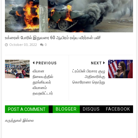
உக்ரைன் போரில் இதுவரை 60 ஆயிரம் ரஷ்ய வீரர்கள் பலி!
October 03, 2022
0
PREVIOUS
NEXT
விமான
ட்ரம்பின் பிரசார குழு
நிலையத்தில்
அதிகாரிக்கு
தூங்கியவர்
கொரோனா தொற்று
விமானம்
தவறவிட்டார்
BLOGGER
DISQUS
FACEBOOK
POST A COMMENT
கருத்துகள் இல்லை