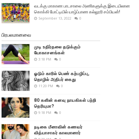
வடக்கு மாகாண பாடசாலை அணிகளுக்கு இடையிலான
கொக்கி போட்டியில் யாழ்ப்பாண கல்லூரி சம்பியன்!
September 13, 2022
0
பிரபலமானவை
முடி உதிர்தலை தடுக்கும்
யோகாசனங்கள்
3:18 PM
0
ஓடும் காரில் பெண் கற்பழிப்பு,
தொழில் அதிபர் கைது
11:20 PM
0
80 களின் கனவு நாயகிகள் பற்றி
தெரியுமா?
9:18 PM
0
நடிகை மீனாவின் கணவர்
வித்யாசாகர் காலமானார்