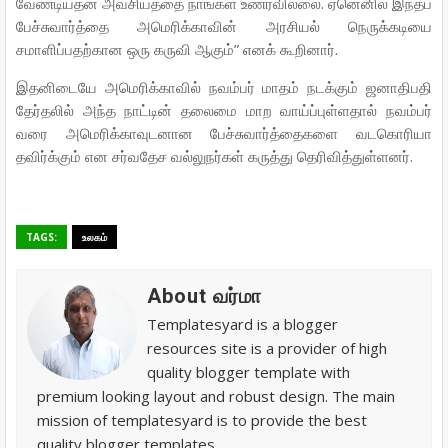
.
வேண்டியதன்
அவசியத்தை
நாங்கள்
உணரவில்லை
ஏனெனில்
இந்தப்
பேச்சுவார்த்தை
அமெரிக்காவின்
அரசியல்
நெருக்கடியை
”
.
சமாளிப்பதற்கான
ஒரு
கருவி
ஆகும்
எனக்
கூறினார்
இதனிடையே
அமெரிக்காவில்
நவம்பர்
மாதம்
நடக்கும்
ஜனாதிபதி
தேர்தலில்
அந்த
நாட்டின்
தலைமை
மாற
வாய்ப்புள்ளதால்
நவம்பர்
வரை
அமெரிக்காவுடனான
பேச்சுவார்த்தைகளை
வடகொரியா
.
தவிர்க்கும்
என
சர்வதேச
வல்லுநர்கள்
கருத்து
தெரிவித்துள்ளனர்
TAGS:
உலகம்
About வர்மா
Templatesyard is a blogger
resources site is a provider of high
quality blogger template with
premium looking layout and robust design. The main
mission of templatesyard is to provide the best
quality blogger templates.