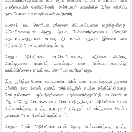
”
பேச்சுவார்த்தைக்காக
கிம்
ஜாங்
உன்னை, ட்ரம்ப்
சந்திப்பார்
என
.
அண்மையில்
தெரிவித்தார்
அக்டோபர்
மாதத்தில்
இந்த
சந்திப்பு
.
நடைபெறலாம்
எனவும்
அவர்
கூறினார்
.
ஆனால்
வட
கொரியா
இதனை
திட்டவட்டமாக
மறுத்துள்ளது
அமெரிக்காவுடன்
அணு
ஆயுத
பேச்சுவார்த்தையை
மீண்டும்
தொடங்குவதற்கான
உடனடி
திட்டங்கள்
எதுவும்
இல்லை
என
.
அந்நாட்டு
அரசு
தெரிவித்துள்ளது
மேலும்
அமெரிக்கா
வடகொரியாவுக்கு
எதிரான
விரோத
போக்குகளை
மாற்றிக்
கொள்ளும்
வரை
பேச்சுவார்த்தைக்கு
.
வாய்ப்பில்லை
எனவும்
வட
கொரியா
கூறியுள்ளது
இது
குறித்து
பேசிய
வடகொரியாவின்
வெளியுறவுத்துறை
துணை
“
மந்திரி
சோ
சோன்
ஹூய்
சிங்கப்பூரில்
நடந்த
சந்திப்பின்போது
செய்துகொண்ட
ஒப்பந்தங்களை
புறக்கணித்துவிட்டு
வடகொரியா
மீது
விரோத
கொள்கையை
செயல்படுத்திவரும்
அமெரிக்காவுடன்
?
பேச்சுவார்த்தை
நடத்த
முடியுமா
ஏதேனும்
பரிவர்த்தனை
செய்ய
?”
.
முடியுமா
என
கேள்வி
எழுப்பினார்
“
மேலும்
அவர்
அமெரிக்காவுடன்
நேரடி
பேச்சுவார்த்தை
நடத்த