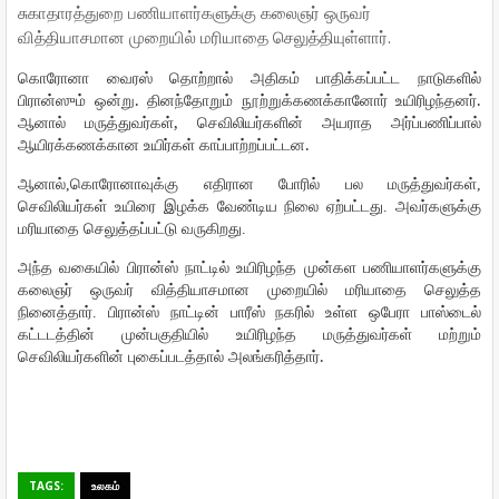
சுகாதாரத்துறை பணியாளர்களுக்கு கலைஞர் ஒருவர்
வித்தியாசமான முறையில் மரியாதை செலுத்தியுள்ளார்.
கொரோனா
வைரஸ்
தொற்றால்
அதிகம்
பாதிக்கப்பட்ட
நாடுகளில்
.
.
பிரான்ஸும்
ஒன்று
தினந்தோறும்
நூற்றுக்கணக்கானோர்
உயிரிழந்தனர்
,
ஆனால்
மருத்துவர்கள்
செவிலியர்களின்
அயராத
அர்ப்பணிப்பால்
.
ஆயிரக்கணக்கான
உயிர்கள்
காப்பாற்றப்பட்டன
ஆனால்,கொரோனாவுக்கு
எதிரான
போரில்
பல
மருத்துவர்கள்
,
செவிலியர்கள்
உயிரை
இழக்க
வேண்டிய
நிலை
ஏற்பட்டது
.
அவர்களுக்கு
மரியாதை
செலுத்தப்பட்டு
வருகிறது
.
அந்த
வகையில்
பிரான்ஸ்
நாட்டில்
உயிரிழந்த
முன்கள
பணியாளர்களுக்கு
கலைஞர்
ஒருவர்
வித்தியாசமான
முறையில்
மரியாதை
செலுத்த
நினைத்தார்
.
பிரான்ஸ்
நாட்டின்
பாரீஸ்
நகரில்
உள்ள
ஒபேரா
பாஸ்டைல்
கட்டடத்தின்
முன்பகுதியில்
உயிரிழந்த
மருத்துவர்கள்
மற்றும்
.
செவிலியர்களின்
புகைப்படத்தால்
அலங்கரித்தார்
TAGS:
உலகம்