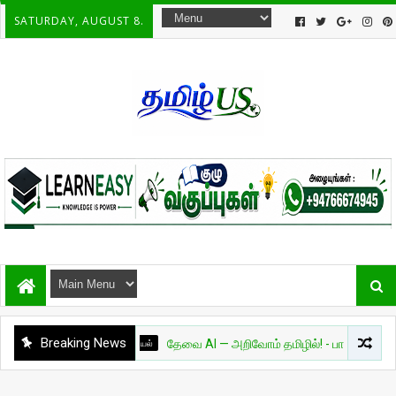
SATURDAY, AUGUST 8.
Breaking News
அறிவியல்
தேவை AI — அறிவோம் தமிழில்! - பாகம் 01