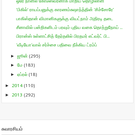
ஒரே நாளில் கோடீஸ்வரனாக மாறிய தொழிலாளி
‘பிகில்’ ராயப்பனுக்கு காரணம்சுஷாந்த்தின் ‘சிச்சோரே’
பாகிஸ்தான் விமானிகளுக்கு வியட்நாம் அதிரடி தடை
சீனாவில் பன்றிகளிடம் பரவும் புதிய வகை தொற்றுநோய் ...
பிரான்ஸ் உள்ளாட்சித் தேர்தலில் பிரதமர் எட்வர்ட் பி...
'வீடியோ'வால் சர்ச்சை பதிவை நீக்கிய ட்ரம்ப்
ஜூன்
(295)
►
மே
(183)
►
ஏப்ரல்
(18)
►
2014
(110)
►
2013
(292)
►
சுவாரசியம்