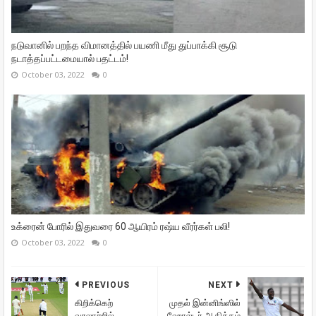
நடுவானில் பறந்த விமானத்தில் பயணி மீது துப்பாக்கி சூடு
நடாத்தப்பட்டமையால் பதட்டம்!
October 03, 2022
0
உக்ரைன் போரில் இதுவரை 60 ஆயிரம் ரஷ்ய வீரர்கள் பலி!
October 03, 2022
0
PREVIOUS
NEXT
கிறிக்கெற்
முதல் இன்னிங்ஸில்
வரலாற்றில்
ஹோல்டர் ஆதிக்கம்