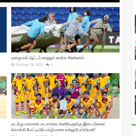
மழையால் ஆட்டம் காணும் உலக்க கிண்ணம்
October 29, 2022
0
வடக்கு மாகாண பாடசாலை அணிகளுக்கு இடையிலான
கொக்கி போட்டியில் யாழ்ப்பாண கல்லூரி சம்பியன்!