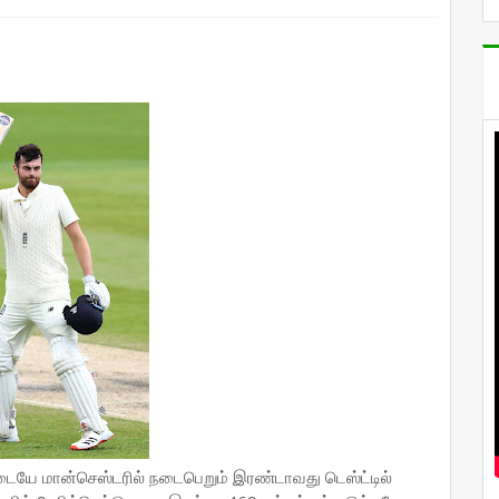
கிடையே மான்செஸ்டரில் நடைபெறும் இரண்டாவது டெஸ்ட்டில்