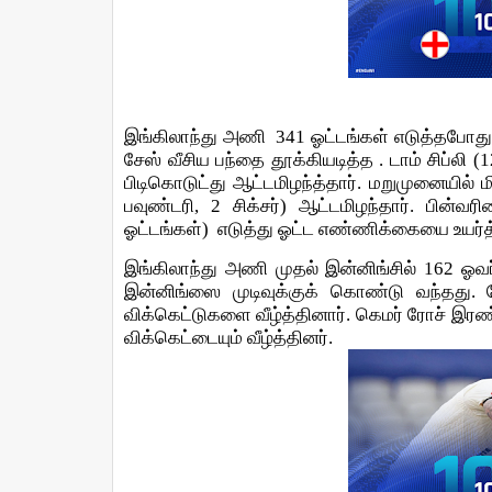
இங்கிலாந்து அணி
341
ஓட்டங்கள் எடுத்தபோது 
சேஸ்
வீசிய
பந்தை
தூக்கியடித்த .
டாம்
சிப்லி
(1
பிடிகொடுட்து ஆட்டமிழந்த்தார்.
மறுமுனையில்
ம
பவுண்டரி
, 2
சிக்சர்
)
ஆட்டமிழந்தார்
.
பின்வரி
ஓட்டங்கள்
)
எடுத்து ஓட்ட எண்ணிக்கையை உயர்த்
இங்கிலாந்து
அணி
முதல்
இன்னிங்சில்
162
ஓவர
இன்னிங்ஸை முடிவுக்குக் கொண்டு வந்தது.
விக்கெட்டுகளை
வீழ்த்தினார்
.
கெமர் ரோச் இரண
விக்கெட்டையும் வீழ்த்தினர்.