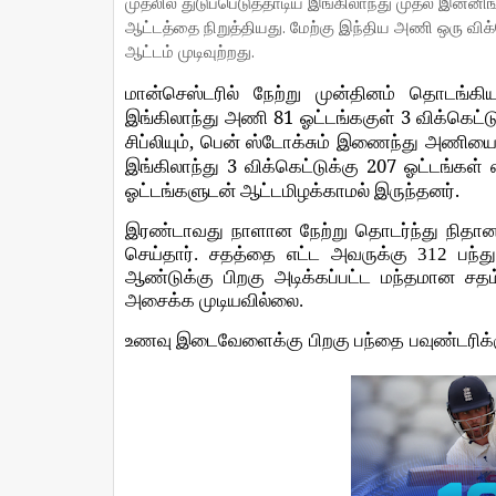
முதலில் துடுப்பெடுத்தாடிய இங்கிலாந்து முதல் இன்ன
ஆட்டத்தை நிறுத்தியது. மேற்கு இந்திய அணி ஒரு விக
ஆட்டம் முடிவுற்றது.
மான்செஸ்டரில்
நேற்று
முன்தினம்
தொடங்கி
81
3
இங்கிலாந்து
அணி
ஓட்டங்ககுள்
விக்கெட்
,
சிப்லியும்
பென்
ஸ்டோக்சும்
இணைந்து
அணிய
3
207
இங்கிலாந்து
விக்கெட்டுக்கு
ஓட்டங்கள்
.
ஓட்டங்களுடன்
ஆட்டமிழக்காமல் இருந்தனர்
இரண்டாவது
நாளான
நேற்று
தொடர்ந்து
நிதா
செய்தார்
.
சதத்தை
எட்ட
அவருக்கு
312
பந்த
ஆண்டுக்கு
பிறகு
அடிக்கப்பட்ட
மந்தமான
சதம
அசைக்க
முடியவில்லை
.
உணவு
இடைவேளைக்கு
பிறகு
பந்தை
பவுண்டரிக்