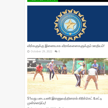
வீரா்களுக்கு இணையாக வீராங்கனைகளுக்கும் ஊதியம்!
October 29, 2022
0
51வது படையணி இராணுவத்தினரால் கிரிக்கெட் போட்டி
முன்னெடுப்பு!