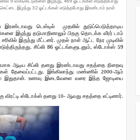
ிங்ஸில் 9 விக்கெட்டுகளை இழந்து, 469 ஓட்டங்கள் எடுத்தபோது
்கெட்டை இழந்து 32 ஓட்டங்கள் எடுத்தபோது இரண்டாம் நாள்
ய இரண்டாவது டெஸ்டில்
முதலில்
துடுப்பெடுத்தாடிய
டுகளை
இழந்து
தடுமாறினாலும்
பிறகு
தொடக்க
வீரர்
டாம்
.
ை
சரிவில்
இருந்து
மீட்டனர்
முதல்
நாள்
ஆட்ட
நேர
முடிவில்
.
86
,
59
எடுத்திருந்தது
சிப்லி
ஓட்டங்களுடனும்
ஸ்டோக்ஸ்
னமாக
ஆடிய
சிப்லி
தனது
இரண்டாவது
சதத்தை
நிறைவு
ுகள்
தேவைப்பட்டது
.
இங்கிலாந்து
மண்ணில்
2000-
ஆம்
்
இதுதான்
.
உணவு
இடைவேளை
வரை
இந்த
ஜோடியை
கு
விரட்டி
ஸ்டோக்ஸ்
தனது
10-
ஆவது
சதத்தை
எட்டினார்
.