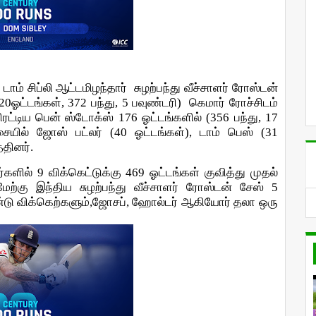
டாம் சிப்லி ஆட்டமிழந்தார்
சுழற்பந்து
வீச்சாளர்
ரோஸ்டன்
20
ஓட்டங்கள்
, 372
பந்து
, 5
பவுண்டரி
)
கெமார்
ரோச்சிடம்
ிரட்டிய
பென்
ஸ்டோக்ஸ்
176
ஓட்டங்களில்
(356
பந்து
, 17
சையில்
ஜோஸ்
பட்லர்
(40
ஓட்டங்கள்
),
டாம்
பெஸ்
(31
தினர்.
்களில்
9
விக்கெட்டுக்கு
469
ஓட்டங்கள்
குவித்து
முதல்
மேற்கு இந்திய சுழற்பந்து
வீச்சாளர்
ரோஸ்டன்
சேஸ்
5
்டு விக்கெற்களும்,ஜோசப், ஹோல்டர் ஆகியோர் தலா ஒரு