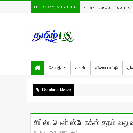
THURSDAY, AUGUST 6.
HOME
ABOUT
CONTAC
செய்தி
கல்வி
விளையாட்டு
தி
Breaking News
சிப்லி, பென் ஸ்டோக்ஸ் சதம் வல
வர்மா
2:18 PM
0