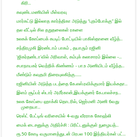
கிரி...
கவுண்டமணியின் மீள்வரவு
மார்கட்டு இல்லாத கார்த்திகா அடுத்து “புறம்போக்கு” இல்
தல வீட்டில் சில தறுதலைகள் ரகளை
உலகக் கோப்பைக் கபடிப் போட்டியில் பாகிஸ்தானை வீழ்த்...
சந்திரமுகி இரண்டாம் பாகம் , தயாரும் ரஜினி
'ஜிகர்தண்டா'வில் அரிவாள், கம்புக் கலாசாரம் இல்லை -...
சபாநாயகர் வெற்றிக் கிண்ணம் - பா.உ அணியிடம் வீழ்ந்த...
மீண்டும் கவுதமி திரையுலகிற்கு.......
ரஜினியின் அடுத்த படத்தை கே.எஸ்.ரவிக்குமார் இயக்கதா...
இளம் சூப்பர் ஸ்டார் அமீர்கான்,இயக்குனர் கே.பாலச்சந...
உலக கோப்பை ஹாக்கி தொடரில், ஜெர்மனி அணி 6வது
முறையா...
ரெஸ்ட் பேட்டிங் வரிசையில் 4-வது வீரராக கோஹ்லி
மைக் டைசனுக்கு அதிர்ச்சி : பிரிட்டனுக்குள் நுழையத்...
ரூ.50 கோடி வருமானத்துடன் பிரபல 100 இந்தியர்கள் பட்...