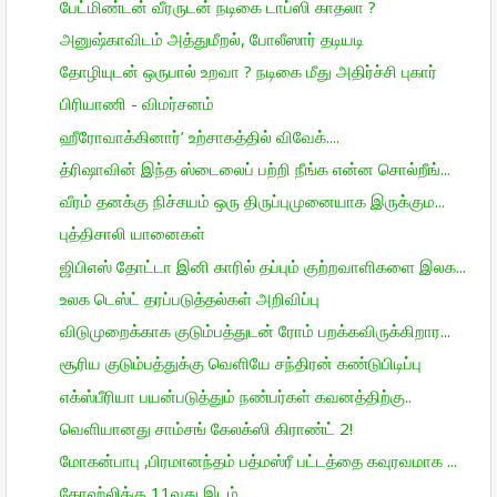
பேட்மிண்டன் வீரருடன் நடிகை டாப்ஸி காதலா ?
அனுஷ்காவிடம் அத்துமீறல், போலீஸார் தடியடி
தோழியுடன் ஒருபால் உறவா ? நடிகை மீது அதிர்ச்சி புகார்
பிரியாணி - விமர்சனம்
ஹீரோவாக்கினார்’ உற்சாகத்தில் விவேக்....
த்ரிஷாவின் இந்த ஸ்டைலைப் பற்றி நீங்க என்ன சொல்றீங்...
வீரம் தனக்கு நிச்சயம் ஒரு திருப்புமுனையாக இருக்கும...
புத்திசாலி யானைகள்
ஜிபிஎஸ் தோட்டா இனி காரில் தப்பும் குற்றவாளிகளை இலக...
உலக டெஸ்ட் தரப்படுத்தல்கள் அறிவிப்பு
விடுமுறைக்காக குடும்பத்துடன் ரோம் பறக்கவிருக்கிறார...
சூரிய குடும்பத்துக்கு வெளியே சந்திரன் கண்டுபிடிப்பு
எக்ஸ்பீரியா பயன்படுத்தும் நண்பர்கள் கவனத்திற்கு..
வெளியானது சாம்சங் கேலக்ஸி கிராண்ட் 2!
மோகன்பாபு ,பிரமானந்தம் பத்மஸ்ரீ பட்டத்தை கவுரவமாக ...
கோஹ்லிக்கு 11வது இடம்