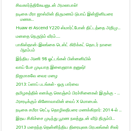
சிவகார்த்திகேயனுடன் அமலாபால்!
நடிகை மீரா ஜாஸ்மின் திருமணம் டுபாய் இன்ஜினியரை
மணக...
Huaw ei Ascend Y220 ஸ்மார்ட்போன் திட்­டத்தை அறி­மு...
மனதை நெருடும் வீரம்.....
பாகிஸ்தான்-இலங்கை டெஸ்ட் கிரிக்கட் தொடர் நாளை
ஆரம்பம்
இந்திய அணி 98 ஓட்டங்கள் பின்னனியில்
வாய் பேச முடியாத இளைஞராக தனுஷ்!
நிஜமாகவே வைர மழை
2013: ப்ளாப் படங்கள்- ஒரு பார்வை
தமிழகத்தில் எனக்கு கொஞ்சம் பிரச்சினைகள் இருக்கு - ...
அசரடிக்கும் லினோவாவின் வைப் X மொபைல்.
நடிகை சமீரா ரெட்டி தொழிலதிபரை மணக்கிறார்: 2014-ல் ...
இதய சிகிச்சை முடிந்து பூரண நலத்துடன் வீடு திரும்பி...
2013 மறைந்த தென்னிந்திய திரையுலக பிரபலங்கள் சிலர்