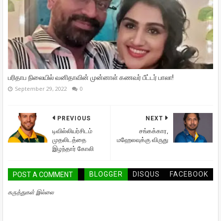
பரிதாப நிலையில் வனிதாவின் முன்னாள் கணவர் பீட்டர் பாலா!
September 29, 2022
0
PREVIOUS
NEXT
டிவில்லியர்சிடம்
சங்கக்கார,
முதலிடத்தை
மஹேலவுக்கு விருது
இழந்தார் கோலி
BLOGGER
DISQUS
FACEBOOK
POST A COMMENT
கருத்துகள் இல்லை