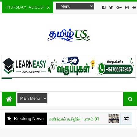
THURSDAY, AUGUST 6.
Breaking News
ல்
தேவை AI — அறிவோம் தமிழில்! - பாகம் 01
சுவாரசியம்
🔥 உலக