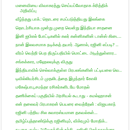
மனைவியை விவாகரத்து செய்யப்வோதாக க்ரித்திக்
அறிவிப்பு
வீழ்ந்தது பாக்.: தொடரை சமப்படுத்தியது இலங்கை
தொடர்சியாக மூன்று முறை வென்று இந்தியா சாதனை
இனி ஐபிஎல் போட்டிகளில் கலர் கன்னிகளின் டான்ஸ் கிடை...
நான் இலவசமாக நடிக்கத் தயார். ஆனால், ரஜினி எப்படி? ...
வீரம் வெற்றி பெற திருப்பதியில் மொட்டை அடித்துள்ளார...
சங்கக்கார, மஹேலவுக்கு விருது
இந்தியாவில் செல்வாக்குள்ள பிரபலங்களின் பட்டியலை வெ...
டிவில்லியர்சிடம் முதலிடத்தை இழந்தார் கோலி
மகேஷ்பாபு,சமந்தா ரசிகர்களிடயே மோதல்
தணிக்கைப் பகுதியில் அரசியல் கூடாது - கமல்ஹாசன்
என் தலைவர் பிரபாகரன் பெயரை வைத்தேன் : விஜயகாந்
ரஜினி பற்றிய சில சுவாரஸ்யமான தகவல்கள்....
தமிழ்ப்புத்தாண்டுக்கு ரஜினியும், விக்ரமும் மோதிக்...
நடிகை குஷ்பு ஆவேசத்தின் உச்சி - ரஜினி பிறந்தநாள்னா...