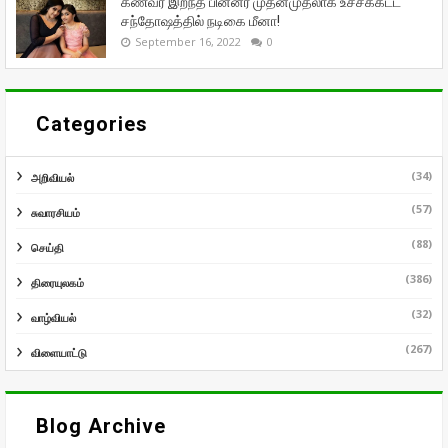
கணவர் இறந்த பின்னர் முதன்முதலாக உச்சக்கட்ட
சந்தோஷத்தில் நடிகை மீனா!
September 16, 2022
0
Categories
(34)
அறிவியல்
(57)
சுவாரசியம்
(88)
செய்தி
(386)
திரையுலகம்
(32)
வாழ்வியல்
(267)
விளையாட்டு
Blog Archive