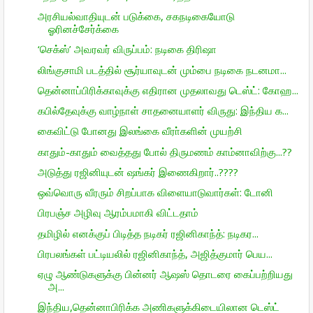
அரசியல்வாதியுடன் படுக்கை, சகநடிகையோடு
ஓரினச்சேர்க்கை
‘செக்ஸ்’ அவரவர் விருப்பம்: நடிகை திரிஷா
லிங்குசாமி படத்தில் சூர்யாவுடன் மும்பை நடிகை நடனமா...
தென்னாப்பிரிக்காவுக்கு எதிரான முதலாவது டெஸ்ட்: கோஹ...
கபில்தேவுக்கு வாழ்நாள் சாதனையாளர் விருது: இந்திய க...
கைவிட்டு போனது இலங்கை வீரா்களின் முயற்சி
காதும்-காதும் வைத்தது போல் திருமணம் காம்னாவிற்கு...??
அடுத்து ரஜினியுடன் ஷங்கர் இணைகிறார்..????
ஒவ்வொரு வீரரும் சிறப்பாக விளையாடுவார்கள்: டோனி
பிரபஞ்ச அழிவு ஆரம்பமாகி விட்டதாம்
தமிழில் எனக்குப் பிடித்த நடிகர் ரஜினிகாந்த்: நடிகர...
பிரபலங்கள் பட்டியலில் ரஜினிகாந்த், அஜித்குமார் பெய...
ஏழு ஆண்டுகளுக்கு பின்னர் ஆஷஸ் தொடரை கைப்பற்றியது
அ...
இந்திய,தென்னாபிரிக்க அணிகளுக்கிடையிலான டெஸ்ட்