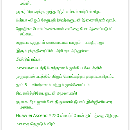
பவன்...
நடிகர் பிரபுவுக்கு முத்தமிழ்ச் சங்கம் சார்பில் சிற...
ஆர்யா-விஜய் சேதுபதி இவர்களுடன் இணைகிறார் ஷாம்...
ஜோதிகா போல் ‘கண்களால் கவிதை பேச ஆசைப்படும்’
லட்சும...
வறுமை ஒருநாள் வளமையாக மாறும் - பாரதிராஜா
‘இரும்புக்குதிரை’யில் -அலிஷா அப்துல்லா
மீண்டும் ரம்பா..
மலையாள படத்தில் சந்தானம் முக்கிய வேடத்தில்....
முருகதாஸ் படத்தில் விஜய் கொல்கத்தா தாதாவாகிறார்...
தூம் 3 – விமர்சனம் மற்றும் முன்னோட்டம்
சிவகார்த்திகேயனுடன் அமலாபால்!
நடிகை மீரா ஜாஸ்மின் திருமணம் டுபாய் இன்ஜினியரை
மணக...
Huaw ei Ascend Y220 ஸ்மார்ட்போன் திட்­டத்தை அறி­மு...
மனதை நெருடும் வீரம்.....