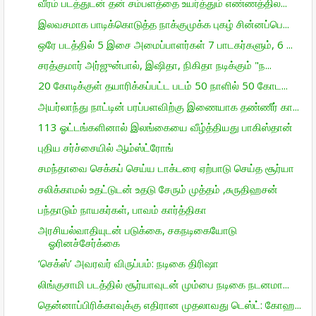
வீரம் படத்துடன் தன் சம்பளத்தை உயர்த்தும் எண்ணத்தில...
இலவசமாக பாடிக்கொடுத்த நாக்குமுக்க புகழ் சின்னப்பெ...
ஒரே படத்தில் 5 இசை அமைப்பாளர்கள் 7 பாடகர்களும், 6 ...
சரத்குமார் அர்ஜுன்பால், இஷிதா, நிகிதா நடிக்கும் "ந...
20 கோடிக்குள் தயாரிக்கப்பட்ட படம் 50 நாளில் 50 கோட...
அயர்லாந்து நாட்டின் பரப்பளவிற்கு இணையாக தண்ணீர் கா...
113 ஓட்டங்களினால் இலங்கையை வீழ்த்தியது பாகிஸ்தான்
புதிய சர்ச்சையில் ஆம்ஸ்ட்ரோங்
சமந்தாவை செக்கப் செய்ய டாக்டரை ஏற்பாடு செய்த சூர்யா
சலிக்காமல் உதட்டுடன் உதடு சேரும் முத்தம் ,சுருதிஹசன்
பந்தாடும் நாயகர்கள், பாவம் கார்த்திகா
அரசியல்வாதியுடன் படுக்கை, சகநடிகையோடு
ஓரினச்சேர்க்கை
‘செக்ஸ்’ அவரவர் விருப்பம்: நடிகை திரிஷா
லிங்குசாமி படத்தில் சூர்யாவுடன் மும்பை நடிகை நடனமா...
தென்னாப்பிரிக்காவுக்கு எதிரான முதலாவது டெஸ்ட்: கோஹ...