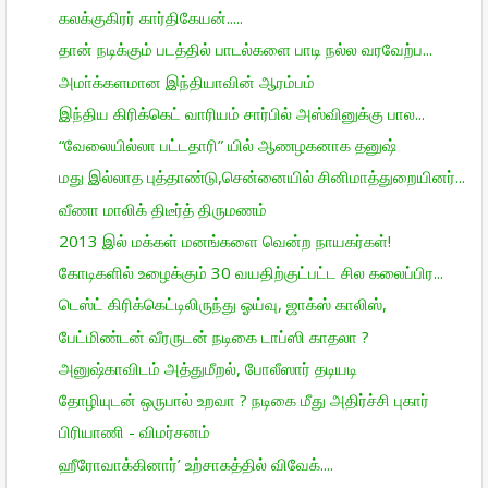
கலக்குகிரர் கார்திகேயன்.....
தான் நடிக்கும் படத்தில் பாடல்களை பாடி நல்ல வரவேற்ப...
அமா்க்களமான இந்தியாவின் ஆரம்பம்
இந்திய கிரிக்கெட் வாரியம் சார்பில் அஸ்வினுக்கு பால...
“வேலையில்லா பட்டதாரி” யில் ஆணழகனாக தனுஷ்
மது இல்லாத புத்தாண்டு,சென்னையில் சினிமாத்துறையினர்...
வீணா மாலிக் திடீர்த் திருமணம்
2013 இல் மக்கள் மனங்களை வென்ற நாயகர்கள்!
கோடிகளில் உழைக்கும் 30 வயதிற்குட்பட்ட சில கலைப்பிர...
டெஸ்ட் கிரிக்கெட்டிலிருந்து ஓய்வு, ஜாக்ஸ் காலிஸ்,
பேட்மிண்டன் வீரருடன் நடிகை டாப்ஸி காதலா ?
அனுஷ்காவிடம் அத்துமீறல், போலீஸார் தடியடி
தோழியுடன் ஒருபால் உறவா ? நடிகை மீது அதிர்ச்சி புகார்
பிரியாணி - விமர்சனம்
ஹீரோவாக்கினார்’ உற்சாகத்தில் விவேக்....