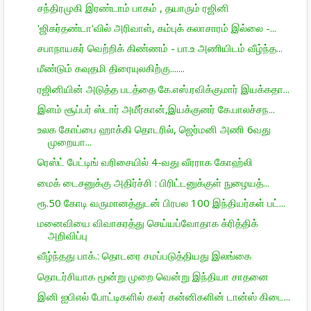
சந்திரமுகி இரண்டாம் பாகம் , தயாரும் ரஜினி
'ஜிகர்தண்டா'வில் அரிவாள், கம்புக் கலாசாரம் இல்லை -...
சபாநாயகர் வெற்றிக் கிண்ணம் - பா.உ அணியிடம் வீழ்ந்த...
மீண்டும் கவுதமி திரையுலகிற்கு.......
ரஜினியின் அடுத்த படத்தை கே.எஸ்.ரவிக்குமார் இயக்கதா...
இளம் சூப்பர் ஸ்டார் அமீர்கான்,இயக்குனர் கே.பாலச்சந...
உலக கோப்பை ஹாக்கி தொடரில், ஜெர்மனி அணி 6வது
முறையா...
ரெஸ்ட் பேட்டிங் வரிசையில் 4-வது வீரராக கோஹ்லி
மைக் டைசனுக்கு அதிர்ச்சி : பிரிட்டனுக்குள் நுழையத்...
ரூ.50 கோடி வருமானத்துடன் பிரபல 100 இந்தியர்கள் பட்...
மனைவியை விவாகரத்து செய்யப்வோதாக க்ரித்திக்
அறிவிப்பு
வீழ்ந்தது பாக்.: தொடரை சமப்படுத்தியது இலங்கை
தொடர்சியாக மூன்று முறை வென்று இந்தியா சாதனை
இனி ஐபிஎல் போட்டிகளில் கலர் கன்னிகளின் டான்ஸ் கிடை...