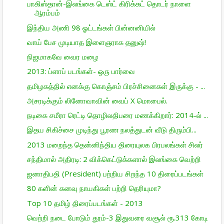
பாகிஸ்தான்-இலங்கை டெஸ்ட் கிரிக்கட் தொடர் நாளை
ஆரம்பம்
இந்திய அணி 98 ஓட்டங்கள் பின்னனியில்
வாய் பேச முடியாத இளைஞராக தனுஷ்!
நிஜமாகவே வைர மழை
2013: ப்ளாப் படங்கள்- ஒரு பார்வை
தமிழகத்தில் எனக்கு கொஞ்சம் பிரச்சினைகள் இருக்கு - ...
அசரடிக்கும் லினோவாவின் வைப் X மொபைல்.
நடிகை சமீரா ரெட்டி தொழிலதிபரை மணக்கிறார்: 2014-ல் ...
இதய சிகிச்சை முடிந்து பூரண நலத்துடன் வீடு திரும்பி...
2013 மறைந்த தென்னிந்திய திரையுலக பிரபலங்கள் சிலர்
சந்திமால் அதிரடி: 2 விக்கெட்டுக்களால் இலங்கை வெற்றி
ஜனாதிபதி (President) பற்றிய சிறந்த 10 திரைப்படங்கள்
80 களின் கனவு நாயகிகள் பற்றி தெரியுமா?
Top 10 தமிழ் திரைப்படங்கள் - 2013
வெற்றி நடை போடும் தூம்-3 இதுவரை வசூல் ரூ.313 கோடி