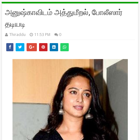
அனுஷ்காவிடம் அத்துமீறல், போலீஸார்
தடியடி
Thiraddu
11:53 PM
0