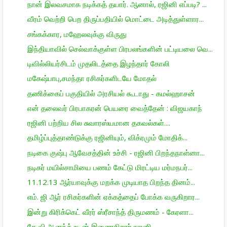
நான் இலவசமாக நடிக்கத் தயார். ஆனால், ரஜினி எப்படி? ...
வீரம் வெற்றி பெற திருப்பதியில் மொட்டை அடித்துள்ளார...
சங்கக்கார, மஹேலவுக்கு விருது
இந்தியாவில் செல்வாக்குள்ள பிரபலங்களின் பட்டியலை வெ...
டிவில்லியர்சிடம் முதலிடத்தை இழந்தார் கோலி
மகேஷ்பாபு,சமந்தா ரசிகர்களிடயே மோதல்
தணிக்கைப் பகுதியில் அரசியல் கூடாது - கமல்ஹாசன்
என் தலைவர் பிரபாகரன் பெயரை வைத்தேன் : விஜயகாந்
ரஜினி பற்றிய சில சுவாரஸ்யமான தகவல்கள்....
தமிழ்ப்புத்தாண்டுக்கு ரஜினியும், விக்ரமும் மோதிக்...
நடிகை குஷ்பு ஆவேசத்தின் உச்சி - ரஜினி பிறந்தநாள்னா...
நடிகர் மயில்சாமியை பணம் கேட்டு மிரட்டிய மர்மநபர்...
11.12.13 ஆர்யாவுக்கு மறக்க முடியாத பிறந்த தினம்...
எம்‌. ஜி ஆர் ரசிகர்களின் ஏக்கத்தைப் போக்க வருகிறார...
இன்று கிரிக்கெட் வீரர் ஸ்ரீசாந்த் திருமணம் - கேரளா...
கே.வி.ஆனந்த் உடன் இணைகிறார் ரஜனி