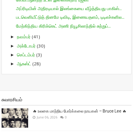
அப்ரிடியின் அதிரடியால் இலங்கையை வீழ்த்தியது பாகிஸ்...
படவெளியீட்டுத் தினமே டிவிடி, இணையதளம், டிடிஎச்களில...
மேற்கிந்திய கிரிக்கெட் அணி நியூசிலாந்தில் சுற்றுப்...
நவம்பர்
(41)
►
அக்டோபர்
(30)
►
செப்டம்பர்
(3)
►
ஆகஸ்ட்
(28)
►
சுவாரசியம்
🔥 உலகை மாற்றிய போர்க்கலை நாயகன் – Bruce Lee 🔥
June 06, 2026
0