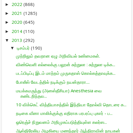
2022
(868)
►
2021
(1285)
►
2020
(645)
►
2014
(110)
►
2013
(292)
▼
டிசம்பர்
(190)
▼
முற்றிலும் தவறான ஏழு அறிவியல் உண்மைகள்.
விண்வெளி எல்லைக்கு பலூன் சுற்றுலா : சுற்றுலா டிக்க...
படப்பிடிப்பு இடம் மாற்றம் முருகதாஸ் கொல்கத்தாவுக்க...
போலீஸ் வேடத்தில் நடிக்கும் நயன்தாரா....
மயக்கமருந்து (அனஸ்தீசியா) Anesthesia வை
கண்டறிந்தவ...
10 விக்கெட் வித்தியாசத்தில் இந்தியா தோல்வி தொடரை க...
நடிகை வீனா மாலிக்குக்கு எதிராக பரபரப்பு புகார் - ப...
ஒரெஞ்ச் நிறு­வனம் அறி­மு­கப்­ப­டுத்­தி­யுள்ள கலர்ஸ...
ஆஸ்திரேலிய அழகியை மணந்தார் ஆந்திராவின் நாயகன்