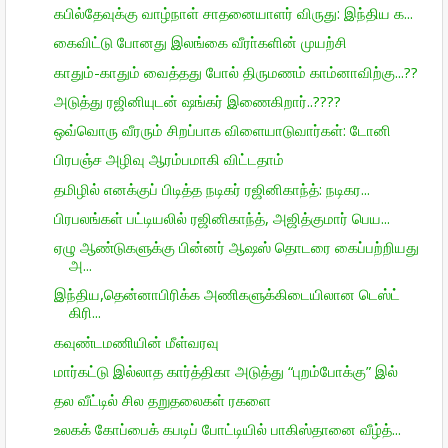
கபில்தேவுக்கு வாழ்நாள் சாதனையாளர் விருது: இந்திய க...
கைவிட்டு போனது இலங்கை வீரா்களின் முயற்சி
காதும்-காதும் வைத்தது போல் திருமணம் காம்னாவிற்கு...??
அடுத்து ரஜினியுடன் ஷங்கர் இணைகிறார்..????
ஒவ்வொரு வீரரும் சிறப்பாக விளையாடுவார்கள்: டோனி
பிரபஞ்ச அழிவு ஆரம்பமாகி விட்டதாம்
தமிழில் எனக்குப் பிடித்த நடிகர் ரஜினிகாந்த்: நடிகர...
பிரபலங்கள் பட்டியலில் ரஜினிகாந்த், அஜித்குமார் பெய...
ஏழு ஆண்டுகளுக்கு பின்னர் ஆஷஸ் தொடரை கைப்பற்றியது
அ...
இந்திய,தென்னாபிரிக்க அணிகளுக்கிடையிலான டெஸ்ட்
கிரி...
கவுண்டமணியின் மீள்வரவு
மார்கட்டு இல்லாத கார்த்திகா அடுத்து “புறம்போக்கு” இல்
தல வீட்டில் சில தறுதலைகள் ரகளை
உலகக் கோப்பைக் கபடிப் போட்டியில் பாகிஸ்தானை வீழ்த்...