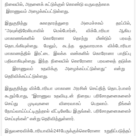
,
நிலையில்
அதனைக்
கட்டுக்குள்
கொண்டு
வருவதற்காக
.
இராணுவம்
அழைக்கப்பட்டுள்ளது
,
இதுகுறித்து
சுகாதாரத்துறை
அமைச்சகம்
தரப்பில்
''
அவுஸ்திரேலியாவில்
மெல்போர்ன்,
விக்டோரியா
ஆகிய
மாகாணங்களில் கொரோனா தொற்று
மீண்டும்
பரவத்
.
,
தொடங்கியுள்ளது
மேலும்
கடந்த
ஒருவாரமாக
விக்டோரியா
மாகாணத்தில்
இரட்டை
இலக்க
எண்களில்
கொரோனா
பாதிப்பு
.
பதிவாகியுள்ளது
இந்த
நிலையில்
கொரோனா
பரவலைத்
தடுக்க
''
இராணுவம்
உதவிக்கு
அழைக்கப்பட்டுள்ளது
என்று
.
தெரிவிக்கப்பட்டுள்ளது
இதுகுறித்து
விக்டோரியா
மாகாண
அரசின்
செய்தித்
தொடர்பாளர்
, “
கூறும்போது
இராணுவ
உதவியுடன்
நிறைய
பரிசோதனைகளைச்
.
செய்து
முடிவுகளை
விரைவாகப்
பெறலாம்
நீங்கள்
.
நோய்வாய்ப்பட்டிருந்தால்
வீட்டிலேயே
இருங்கள்
பரிசோதனைகளைச்
”
.
செய்யுங்கள்
என்று
தெரிவித்துள்ளார்
241
இதுவரைவிக்டோரியாவில்
பேருக்குக்கொரோனா
உறுதிப்படுத்தப்