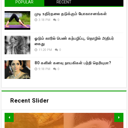
POPULAR
RECENT
முடி உதிர்தலை தடுக்கும் யோகாசனங்கள்
3:18 PM
0
ஓடும் காரில் பெண் கற்பழிப்பு, தொழில் அதிபர்
கைது
11:20 PM
0
80 களின் கனவு நாயகிகள் பற்றி தெரியுமா?
9:18 PM
0
Recent Slider