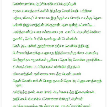
கொரோனாவை தடுக்க ரஷ்யாவில் தடுப்பூசி
சமூக வலைத்தளங்களில் இருந்து வெளியேறிய திரிஷா
பதிலடி மிகவும் மோசமாக இருக்கும் வடகொரியாவுக்கு தென...
டிஸ்னி நிறுவனத்தின் பங்குதாரர் ஆன ஜார்ஜ் ஃப்ளாய்டி...
அடுத்தாண்டு வரை எல்லையை மூட வாய்ப்பு அவுஸ்திரேலியா
ஓகஸ்ட், செப்டம்பரில் யு.எஸ் ஓபன் டென்னிஸ்
செக் குடியரசின் தூதர்களை ரஷ்யா வெளியேற்றியது
பேச்சுவார்த்தைக்கு வருமாறு இந்தியாவுக்கு சீனா அழைப்பு
வேற்றுகிரக சமூகங்கள் பூமியை தொடர்பு கொள்ள முயற்சிக...
சின்னத்திரை படப்பிடிப்புகள் மீண்டும் நிறுத்தம்
விமானத்தின் ஜன்னலை உடைத்த பெண் பயணி
தென் கொரியாவின் பொது தகவல் தொடர்பு அலுவலகத்தைத்
தக...
உயிரிழந்த நண்பனை கோல் அடிக்கவைத்த இளைஞர்கள்
நஜிப்பைப் போலவே விசாரணை கோரும் அன்வர்
குழந்தைகளுக்கு ஆபத்தான நாடாக ஆப்கானிஸ்தான்