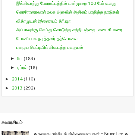
இங்கிலாந்து போராட்டத்தில் வன்முறை 100 பேர் கைது
கொரோனாவால் உலக அளவில் அதிகம் பாதித்த நாடுகள்
விக்ரமுடன் இணையும் த்ரிஷா
அப்பாவுக்கு செய்து கொடுத்த சத்தியத்தை.. கடைசி வரை ...
டோனியாக நடித்தவர் தற்கொலை
பழைய பெட்டியில் கிடைத்த புதையல்
மே
(183)
►
ஏப்ரல்
(18)
►
2014
(110)
►
2013
(292)
►
சுவாரசியம்
🔥 உலகை மாற்றிய போர்க்கலை நாயகன் – Bruce Lee 🔥