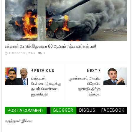
உக்ரைன் போரில் இதுவரை 60 ஆயிரம் ரஷ்ய வீரர்கள் பலி!
October 03, 2022
0
PREVIOUS
NEXT
ட்ரம்புடன்
முகக்கவசம் அணிய
பேச்சுவார்த்தைக்கு
பிறேஸில்
தயார்-வெனிசுலா
ஜனாதிபதிக்கு
ஜனாதிபதி
உத்தரவு
BLOGGER
DISQUS
FACEBOOK
POST A COMMENT
கருத்துகள் இல்லை