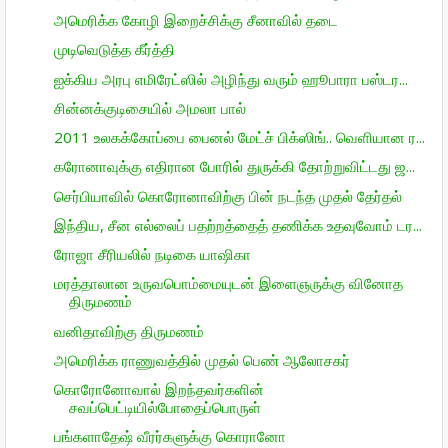
அமெரிக்க கோழி இறைச்சிக்கு சீனாவில் தடை
முடிவெடுத்த கீர்த்தி
ஐக்கிய அரபு எமிரேட்ஸில் அழிந்து வரும் ஹூபாரா பஸ்டர...
சின்னக்குடிசையில் அமலா பால்
2011 உலகக்கோப்பை பைனல் மேட்ச் பிக்ஸிங்.. வெளியான ர...
கரோனாவுக்கு எதிரான போரில் துருக்கி தோற்றுவிட்டது ஜ...
செர்பியாவில் கொரோனாவிற்கு பின் நடந்த முதல் தேர்தல்
இந்திய, சீன எல்லைப் பதற்றத்தைத் தணிக்க உதவுவோம் டர...
ரோஜா சீரியலில் நடிகை யாஷிகா
மரத்தாலான உருவபொம்மையுடன் இளைஞருக்கு வினோத
திருமணம்
வனிதாவிற்கு திருமணம்
அமெரிக்க ராணுவத்தில் முதல் பெண் ஆலோசகர்
கொரோனோவால் இறந்தவர்களின்
சவப்பெட்டியில்போதைப்பொருள்
பங்களாதேஷ் வீரர்களுக்கு கொரானோ