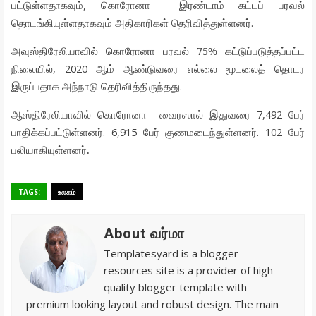
,
பட்டுள்ளதாகவும்
கொரோனா
இரண்டாம்
கட்டப்
பரவல்
.
தொடங்கியுள்ளதாகவும்
அதிகாரிகள்
தெரிவித்துள்ளனர்
75%
அவுஸ்திரேலியாவில் கொரோனா பரவல்
கட்டுப்படுத்தப்பட்ட
, 2020
நிலையில்
ஆம்
ஆண்டுவரை
எல்லை
மூடலைத்
தொடர
.
இருப்பதாக
அந்நாடு
தெரிவித்திருந்தது
7,492
ஆஸ்திரேலியாவில்
கொரோனா
வைரஸால்
இதுவரை
பேர்
. 6,915
. 102
பாதிக்கப்பட்டுள்ளனர்
பேர்
குணமடைந்துள்ளனர்
பேர்
.
பலியாகியுள்ளனர்
TAGS:
உலகம்
About வர்மா
Templatesyard is a blogger
resources site is a provider of high
quality blogger template with
premium looking layout and robust design. The main