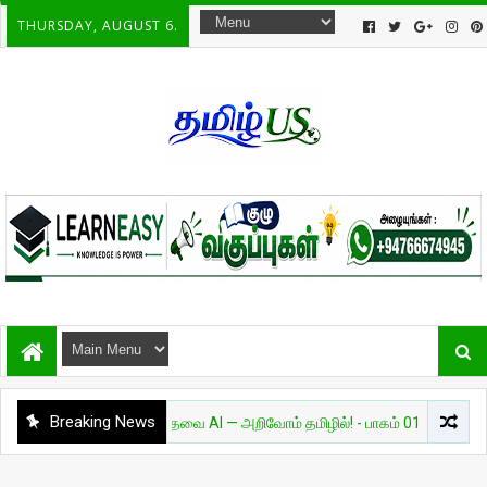
THURSDAY, AUGUST 6.
Breaking News
அறிவியல்
தேவை AI — அறிவோம் தமிழில்! - பாகம் 01
சுவாரசியம்