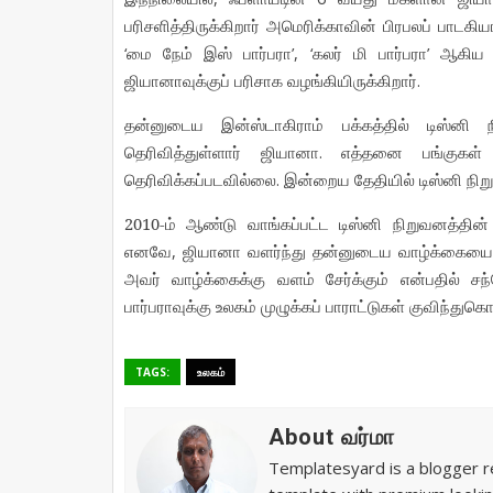
பரிசளித்திருக்கிறார்
அமெரிக்காவின்
பிரபலப்
பாடகி
‘
’, ‘
’
மை
நேம்
இஸ்
பார்பரா
கலர்
மி
பார்பரா
ஆகிய
.
ஜியானாவுக்குப்
பரிசாக
வழங்கியிருக்கிறார்
தன்னுடைய
இன்ஸ்டாகிராம்
பக்கத்தில்
டிஸ்னி
.
தெரிவித்துள்ளார்
ஜியானா
எத்தனை
பங்குகள்
.
தெரிவிக்கப்படவில்லை
இன்றைய
தேதியில்
டிஸ்னி
நிற
2010-
ம்
ஆண்டு
வாங்கப்பட்ட
டிஸ்னி
நிறுவனத்தின்
,
எனவே
ஜியானா
வளர்ந்து
தன்னுடைய
வாழ்க்கையை
அவர்
வாழ்க்கைக்கு
வளம்
சேர்க்கும்
என்பதில்
சந
பார்பராவுக்கு
உலகம்
முழுக்கப்
பாராட்டுகள்
குவிந்துகொ
TAGS:
உலகம்
About வர்மா
Templatesyard is a blogger re