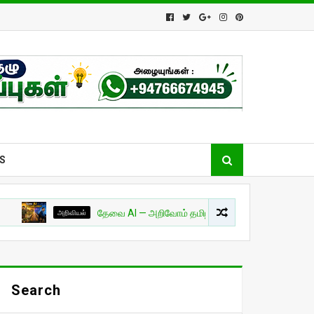
S
அறிவியல்
தேவை AI — அறிவோம் தமிழில்! - பாகம் 01
சுவாரசியம்
Search