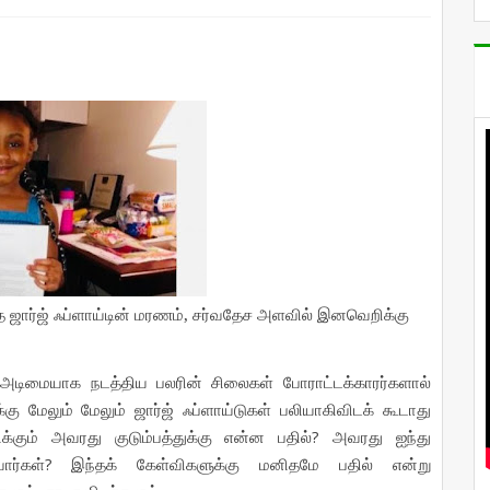
,
த
ஜார்ஜ்
ஃப்ளாய்டின்
மரணம்
சர்வதேச
அளவில்
இனவெறிக்கு
அடிமையாக
நடத்திய
பலரின்
சிலைகள்
போராட்டக்காரர்களால்
்கு
மேலும்
மேலும்
ஜார்ஜ்
ஃப்ளாய்டுகள்
பலியாகிவிடக்
கூடாது
?
க்கும்
அவரது
குடும்பத்துக்கு
என்ன
பதில்
அவரது
ஐந்து
?
ார்கள்
இந்தக்
கேள்விகளுக்கு
மனிதமே
பதில்
என்று