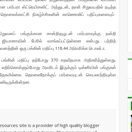
.
,
யான
பார்பரா ஸ்ட்ரெயிசண்ட்
அத்துடன்
தான்
சிறுவயதில்
நடித்த
தொலைக்காட்சி
நிகழ்ச்சிகளின்
காணொலிப்
பதிப்புகளையும்
நிறுவனப்
பங்குக்கான
சான்றிதழுடன்
பார்பராவுக்கு
நன்றி
ஜியானாவின்
பேரில்
வாங்கப்பட்டுள்ளன
என்பது
பற்றித்
118.44
ுவனத்தின்
ஒரு
பங்கின்
மதிப்பு
அமெரிக்க
டொலர்.r.
370
.
பங்கின்
மதிப்பு
தற்போது
சதவீதமாக
அதிகரித்துள்ளது
எதிர்கொள்ளும்போது
அவரிடம்
இருக்கும்
டிஸ்னியின்
பங்குகள்
.
்தேகமில்லை
தொலைநோக்குப்
பார்வையுடன்
செயலாற்றியுள்ள
.
ண்டிருக்கின்றன
sources site is a provider of high quality blogger