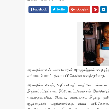
Facebook
Twitter
Google+
அமெரிக்காவில்
பொலிஸாரின்
அராஜகத்தால்
உயிரிழந்
.
எதிரான
போராட்டத்தை
உயிர்கொள்ள
வைத்துள்ளது
,
அமெரிக்காவிலும்
பிரிட்டனிலும்
கறுப்பின
மக்களை
.
இடிக்கப்பட்டுள்ளன
இப்போராட்டமெல்லாம்
இனவெறிக
.
,
என்பதற்காகவே
ஆனால்
ஃப்ளாய்டை
இழந்து
தவி
குழந்தைகள்
வருங்காலத்தை
எப்படி
எதிர்கொள்வ