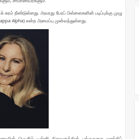
,
.
களும்
சாமானியர்களும்
.
க்
கரம்
நீண்டுள்ளது
அவரது
பேரப்
பிள்ளைகளின்
படிப்புக்கு
முழு
 Kappa Alpha)
.
என்ற
அமைப்பு
முன்வந்துள்ளது
ானாவின்
பெயரில்
டிஸ்னி
நிறுவனத்தின்
பங்குகளை
வாங்கிப்