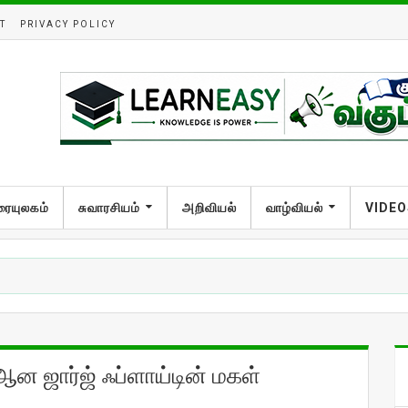
T
PRIVACY POLICY
ரையுலகம்
சுவாரசியம்
அறிவியல்
வாழ்வியல்
VIDEO
 ஆன ஜார்ஜ் ஃப்ளாய்டின் மகள்