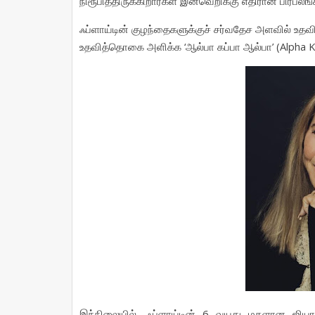
நிரூபித்திருக்கிறார்கள்
இனவெறிக்கு
எதிரான
பிரபலங்
ஃப்ளாய்டின்
குழந்தைகளுக்குச்
சர்வதேச
அளவில்
உதவி
‘
’ (Alpha
உதவித்தொகை
அளிக்க
ஆல்பா
கப்பா
ஆல்பா
,
6
இந்நிலையில்
ஃப்ளாய்டின்
வயது
மகளான
ஜிய