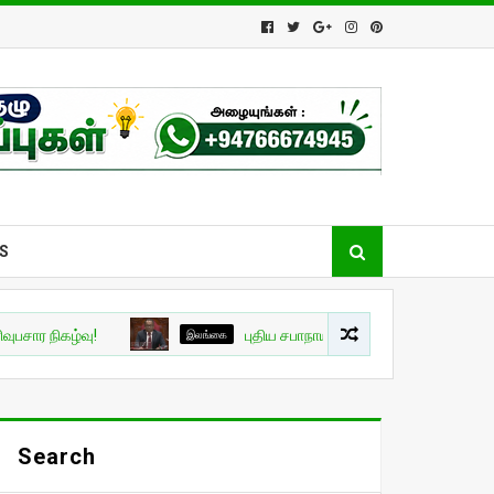
S
்வு!
இலங்கை
புதிய சபாநாயகராக ஜகத் விக்கிரமரத்ன தெரிவு
Search