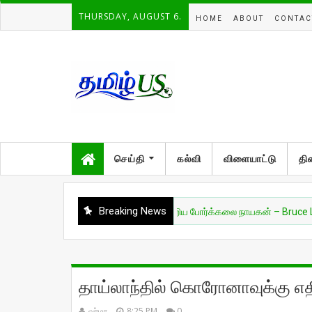
THURSDAY, AUGUST 6.
HOME
ABOUT
CONTAC
செய்தி
கல்வி
விளையாட்டு
தி
Breaking News
சுவாரசியம்
🔥 உலகை மாற்றிய போர்க்கலை நாயகன் – Bruce Lee 🔥
தாய்லாந்தில் கொரோனாவுக்கு எ
வர்மா
8:25 PM
0