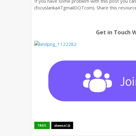
If you have some problem with this post you ca
(focuslankaATgmailDOTcom). Share this resource 
Get in Touch 
TAGS:
விளையாட்டு