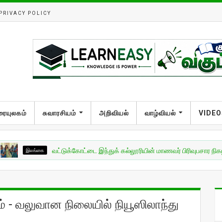
PRIVACY POLICY
ரையுலகம்
சுவாரசியம்
அறிவியல்
வாழ்வியல்
VIDEO
இலங்கை
வட்டுக்கோட்டை இந்துக் கல்லூரியின் மாணவர் பிரிவுபசார நிகழ்வு!
ம் - வலுவான நிலையில் நியூஸிலாந்து