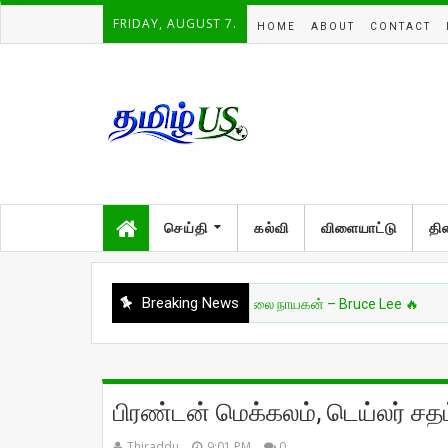
FRIDAY, AUGUST 7.
HOME
ABOUT
CONTACT
செய்தி
கல்வி
விளையாட்டு
தி
Breaking News
ாரசியம்
🔥 உலகை மாற்றிய போர்க்கலை நாயகன் – Bruce Lee 🔥
பிரண்டன் மெக்கலம், டெய்லர் சத
Thiraddu
9:01 PM
0