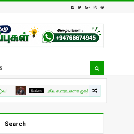
S
இலங்கை
புதிய சபாநாயகராக ஜகத் விக்கிரமரத்ன தெரிவு
Search