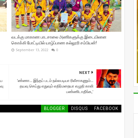
வடக்கு மாகாண பாடசாலை அணிகளுக்கு இடையிலான
கொக்கி போட்டியில் யாழ்ப்பாண கல்லூரி சம்பியன்!
September 13, 2022
0
NEXT
ிய
'ண்ணா... இந்தப் படம் நல்லபடியா ரிலீசாகணும்...
வு
தயவு செய்து எதுவும் எதிர்மறையா எழுதி காலி
பண்ணிடாதீங்க,'
BLOGGER
DISQUS
FACEBOOK