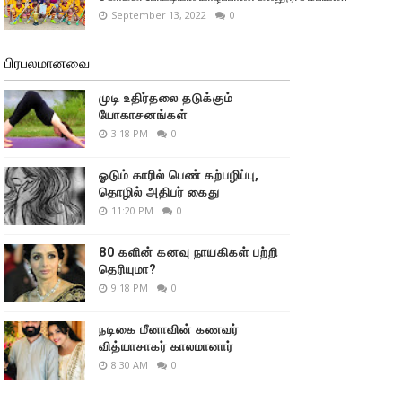
September 13, 2022
0
பிரபலமானவை
முடி உதிர்தலை தடுக்கும்
யோகாசனங்கள்
3:18 PM
0
ஓடும் காரில் பெண் கற்பழிப்பு,
தொழில் அதிபர் கைது
11:20 PM
0
80 களின் கனவு நாயகிகள் பற்றி
தெரியுமா?
9:18 PM
0
நடிகை மீனாவின் கணவர்
வித்யாசாகர் காலமானார்
8:30 AM
0