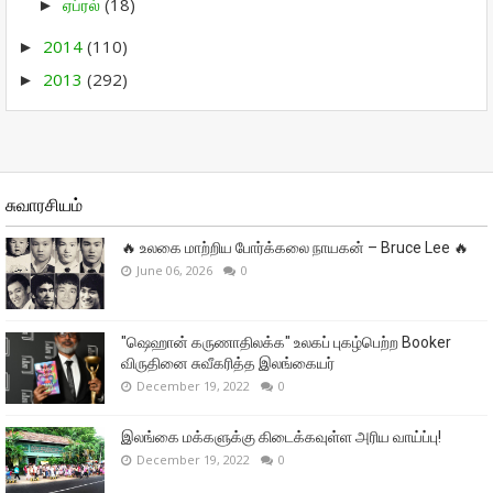
ஏப்ரல்
(18)
►
2014
(110)
►
2013
(292)
►
சுவாரசியம்
🔥 உலகை மாற்றிய போர்க்கலை நாயகன் – Bruce Lee 🔥
June 06, 2026
0
"ஷெஹான் கருணாதிலக்க" உலகப் புகழ்பெற்ற Booker
விருதினை சுவீகரித்த இலங்கையர்
December 19, 2022
0
இலங்கை மக்களுக்கு கிடைக்கவுள்ள அரிய வாய்ப்பு!
December 19, 2022
0