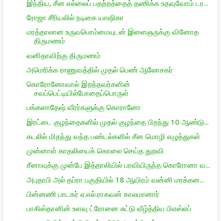
இந்திய, சீன எல்லைப் பதற்றத்தைத் தணிக்க உதவுவோம் டர...
ரோஜா சீரியலில் நடிகை யாஷிகா
மரத்தாலான உருவபொம்மையுடன் இளைஞருக்கு வினோத
திருமணம்
வனிதாவிற்கு திருமணம்
அமெரிக்க ராணுவத்தில் முதல் பெண் ஆலோசகர்
கொரோனோவால் இறந்தவர்களின்
சவப்பெட்டியில்போதைப்பொருள்
பங்களாதேஷ் வீரர்களுக்கு கொரானோ
இரட்டை குழந்தைகளில் முதல் குழந்தை பிறந்து 10 ஆண்டு...
கடலில் மிதந்து வந்த பண்டல்களில் சீன மொழி எழுத்துகள்
முன்னாள் காதலியைக் கொலை செய்த துறவி
சீனாவுக்கு முன்பே இத்தாலியில் பரவியிருந்த கொரோனா வ...
அபுதாபி அல் தப்ரா பகுதியில் 18 ஆயிரம் வன்னி மரக்கன...
பின்னணி பாடகர் ஏ.எல்.ராகவன் காலமானார்
பாகிஸ்தானின் உளவு ட்ரோனை சுட்டு வீழ்த்திய பிஎஸ்எப்