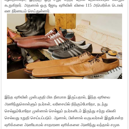
கூறுகிறார்
.
அதனால்
ஒரு
ஜோடி
ஷூவின்
விலை
115
அமெரிக்க
டொலர்
என
நிர்ணயம்
செய்துள்ளார்
.
இந்த
ஷூவின்
முன்பகுதி
மிக
நீளமாக
இருப்பதால்
,
இந்த
ஷூவை
அணிந்துகொள்ளும்
நபர்கள்
,
வரிசையில்
நிற்கும்போதோ
,
நடந்து
செல்லும்போதோ
முன்னால்
செல்லும்
நபர்களிடம்
இருந்து
சற்று
விலகி
செல்வது
உறுதி
செய்யப்படும்
.
ஆனால்
,
பின்னால்
வருபவர்கள்
இதுபோன்ற
ஷூக்களை
அணியாமல்
சாதாரண
ஷூக்களை
அணிந்து
வந்தால்
சமூக