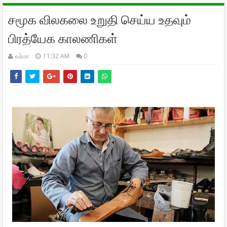
சமூக விலகலை உறுதி செய்ய உதவும்
பிரத்யேக காலணிகள்
வர்மா
11:32 AM
0