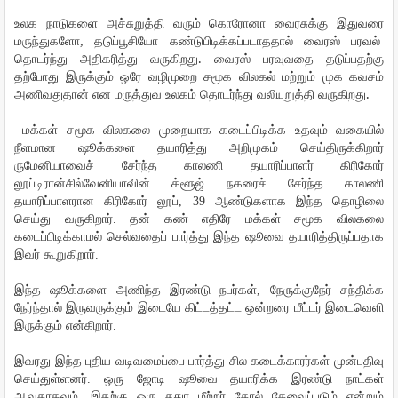
உலக
நாடுகளை
அச்சுறுத்தி
வரும்
கொரோனா
வைரசுக்கு
இதுவரை
,
மருந்துகளோ
தடுப்பூசியோ
கண்டுபிடிக்கப்படாததால்
வைரஸ்
பரவல்
.
தொடர்ந்து
அதிகரித்து
வருகிறது
வைரஸ்
பரவுவதை
தடுப்பதற்கு
தற்போது
இருக்கும்
ஒரே
வழிமுறை
சமூக
விலகல்
மற்றும்
முக
கவசம்
.
அணிவதுதான்
என
மருத்துவ
உலகம்
தொடர்ந்து
வலியுறுத்தி
வருகிறது
மக்கள்
சமூக
விலகலை
முறையாக
கடைப்பிடிக்க
உதவும்
வகையில்
நீளமான
ஷூக்களை
தயாரித்து
அறிமுகம்
செய்திருக்கிறார்
ருமேனியாவைச்
சேர்ந்த
காலணி
தயாரிப்பாளர்
கிரிகோர்
லூப்
டிரான்சில்வேனியாவின்
க்ளூஜ்
நகரைச்
சேர்ந்த
காலணி
தயாரிப்பாளரான
கிரிகோர்
லூப்
, 39
ஆண்டுகளாக
இந்த
தொழிலை
செய்து
வருகிறார்
.
தன்
கண்
எதிரே
மக்கள்
சமூக
விலகலை
கடைப்பிடிக்காமல்
செல்வதைப்
பார்த்து
இந்த
ஷூவை
தயாரித்திருப்பதாக
இவர்
கூறுகிறார்
.
இந்த
ஷூக்களை
அணிந்த
இரண்டு
நபர்கள்
,
நேருக்குநேர்
சந்திக்க
நேர்ந்தால்
இருவருக்கும்
இடையே
கிட்டத்தட்ட
ஒன்றரை
மீட்டர்
இடைவெளி
இருக்கும்
என்கிறார்
.
இவரது
இந்த
புதிய
வடிவமைப்பை
பார்த்து
சில
கடைக்காரர்கள்
முன்பதிவு
செய்துள்ளனர்
.
ஒரு
ஜோடி
ஷூவை
தயாரிக்க
இரண்டு
நாட்கள்
ஆவதாகவும்
,
இதற்கு
ஒரு
சதுர
மீற்றர்
தோல்
தேவைப்படும்
என்றும்