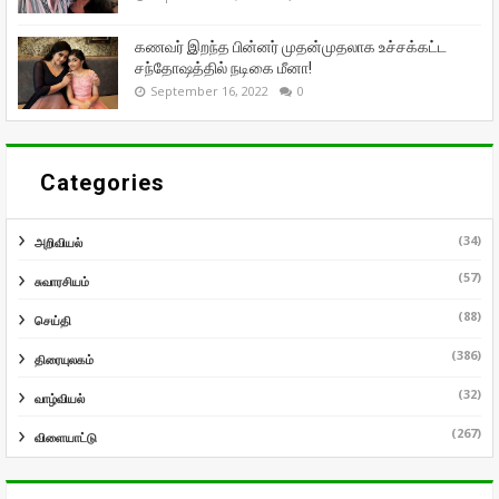
கணவர் இறந்த பின்னர் முதன்முதலாக உச்சக்கட்ட
சந்தோஷத்தில் நடிகை மீனா!
September 16, 2022
0
Categories
(34)
அறிவியல்
(57)
சுவாரசியம்
(88)
செய்தி
(386)
திரையுலகம்
(32)
வாழ்வியல்
(267)
விளையாட்டு