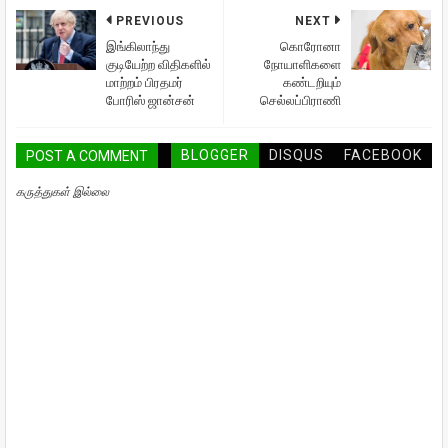
PREVIOUS
NEXT
இங்கிலாந்து
கொரோனா
குடியேற்ற விதிகளில்
நோயாளிகளை
மாற்றம் பிரதமர்
கண்டறியும்
போரிஸ் ஜான்சன்
செல்லப்பிராணி
BLOGGER
DISQUS
FACEBOOK
POST A COMMENT
கருத்துகள் இல்லை